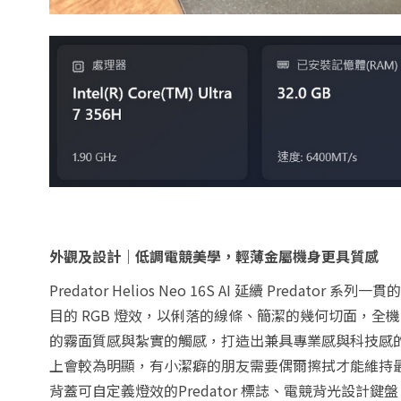
外觀及設計｜低調電競美學，輕薄金屬機身更具質感
Predator Helios Neo 16S AI 延續 Pre
目的 RGB 燈效，以俐落的線條、簡潔的幾何切面，
的霧面質感與紮實的觸感，打造出兼具專業感與科技感
上會較為明顯，有小潔癖的朋友需要偶爾擦拭才能維持最佳
背蓋可自定義燈效的Predator 標誌、電競背光設