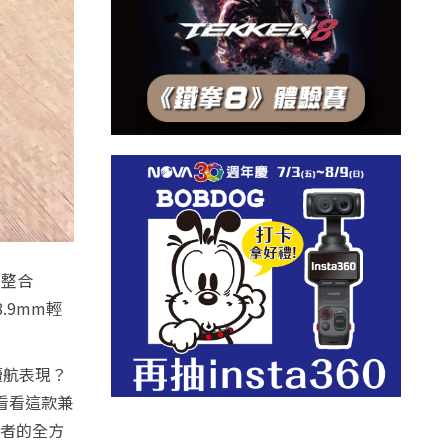
，並整合
8.9mm輕
續航表現？
看看這款兼
創作者的全方