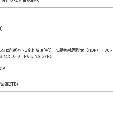
6S-I51-735U》重點規格
B)
600）、165Hz刷新率、1毫秒反應時間、高動態範圍影像（HDR）、DCI-
lack 1000、NVIDIA G-SYNC
GB)
槽/最高2TB)