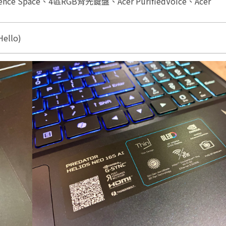
ligence Space、4區RGB背光鍵盤、Acer PurifiedVoice、Acer
ello)