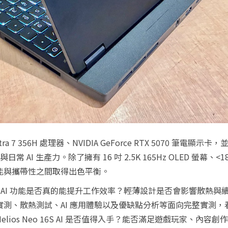
re™ Ultra 7 356H 處理器、NVIDIA GeForce RTX 5070 筆電顯示卡
與日常 AI 生產力。除了擁有 16 吋 2.5K 165Hz OLED 螢幕、<1
在效能與攜帶性之間取得出色平衡。
？AI 功能是否真的能提升工作效率？輕薄設計是否會影響散熱與
測、散熱測試、AI 應用體驗以及優缺點分析等面向完整實測，
 Helios Neo 16S AI 是否值得入手？能否滿足遊戲玩家、內容