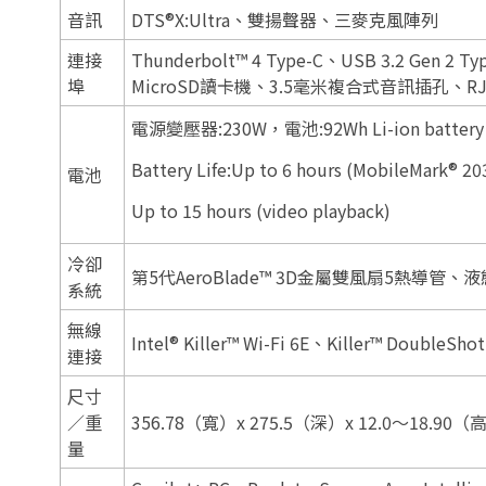
音訊
DTS®X:Ultra、雙揚聲器、三麥克風陣列
連接
Thunderbolt™ 4 Type-C、USB 3.2 Gen 2 T
埠
MicroSD讀卡機、3.5毫米複合式音訊插孔、RJ-4
電源變壓器:230W，電池:92Wh Li-ion battery
Battery Life:Up to 6 hours (MobileMark® 20
電池
Up to 15 hours (video playback)
冷卻
第5代AeroBlade™ 3D金屬雙風扇5熱導管
系統
無線
Intel® Killer™ Wi-Fi 6E、Killer™ DoubleS
連接
尺寸
／重
356.78（寬）x 275.5（深）x 12.0～18.9
量