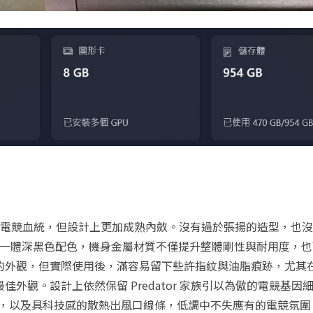
dator 系列一貫的電競血統，但設計上更加成熟內斂。沒有過於張揚的造型，
全機一體深黑色配色，機身金屬材質不僅提升整體剛性與耐用度，
的外觀，但實際使用後，滿容易留下些許指紋與油脂痕跡，尤其
外觀。設計上依然保留 Predator 家族引以為傲的電競基因
計鍵盤，以及具科技感的散熱出風口線條，低調中不失應有的電競氛