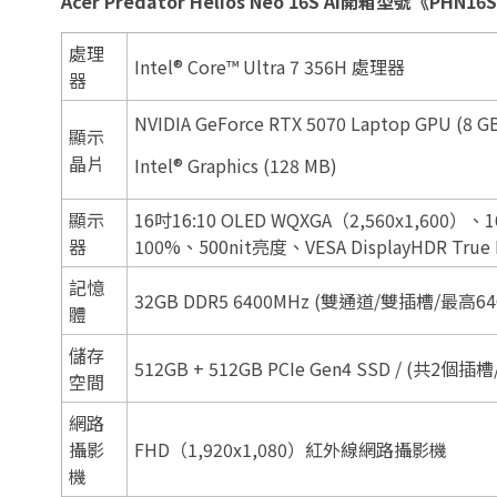
Acer Predator Helios Neo 16S AI開箱型號《PHN1
處理
Intel® Core™ Ultra 7 356H 處理器
器
NVIDIA GeForce RTX 5070 Laptop GPU (8 G
顯示
晶片
Intel® Graphics (128 MB)
顯示
16吋16:10 OLED WQXGA（2,560x1,
器
100%、500nit亮度、VESA DisplayHDR True B
記憶
32GB DDR5 6400MHz (雙通道/雙插槽/最高64
體
儲存
512GB + 512GB PCIe Gen4 SSD / (共2個插
空間
網路
攝影
FHD（1,920x1,080）紅外線網路攝影機
機