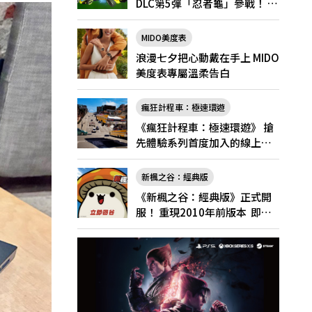
DLC第5彈「忍者龜」參戰！ 7
月31日（五）起將舉辦「忍者
龜祭典」
MIDO美度表
浪漫七夕把心動戴在手上 MIDO
美度表專屬溫柔告白
瘋狂計程車：極速環遊
《瘋狂計程車：極速環遊》 搶
先體驗系列首度加入的線上多
人遊玩！
新楓之谷：經典版
《新楓之谷：經典版》正式開
服！ 重現2010年前版本 即日
起登入領好禮