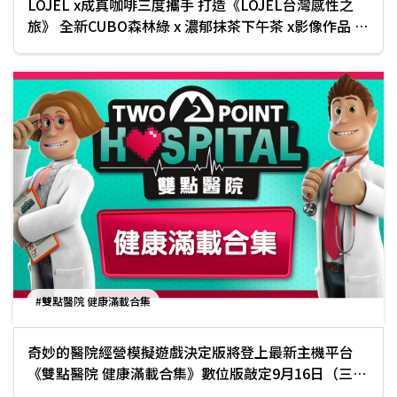
LOJEL x成真咖啡三度攜⼿ 打造《LOJEL台灣感性之
旅》 全新CUBO森林綠 x 濃郁抹茶下午茶 x影像作品 ⾛
進城市美好⽇常
#雙點醫院 健康滿載合集
奇妙的醫院經營模擬遊戲決定版將登上最新主機平台
《雙點醫院 健康滿載合集》數位版敲定9月16日（三）
發售！