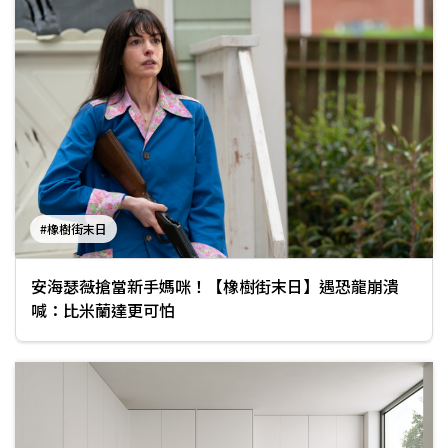
#橡樹街末日
安海瑟薇搶當新手媽咪！【橡樹街末日】遇恐龍崩潰
喊：比米蘭達更可怕