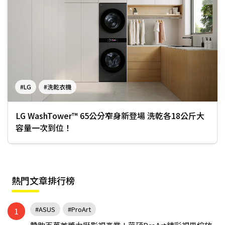
#LG
#洗乾衣機
LG WashTower™ 65公分窄身新登場 洗乾各18公斤大
容量一次到位！
熱門文章排行榜
#ASUS
#ProArt
1