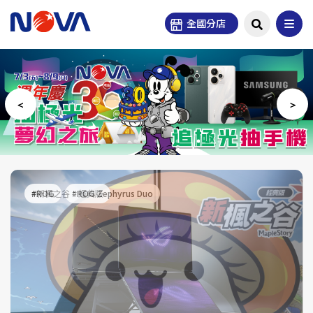
全國分店
#Galaxy Z Fold8
#索尼克賽車 交叉世界
#瘋狂計程車：極速環遊
#新楓之谷：經典版
#ROG
#ROG Zephyrus Duo
#Galaxy Z Flip8