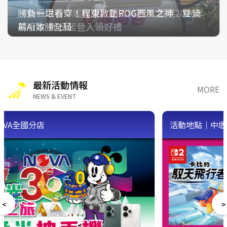
Galaxy Z Fold8 Ultra｜Fold8｜Flip8 摺疊手
《索尼克賽車 交叉世界》付費DLC第5彈「忍者
《瘋狂計程車：極速環遊》 搶先體驗系列首度
《新楓之谷：經典版》正式開服！ 重現2010年
勝負一眼看穿！程東啟動ROG西風之神 雙螢
機售價曝光，開放預購
龜」參戰！ 7月31日（五）起將舉辦「忍者龜祭
加入的線上多人遊玩！
幕AI致勝全局
前版本 即日起登入領好禮
典」
最新活動情報
MORE
NEWS & EVENT
活動地點｜中壢店、台中店、東海店、桃園店、高雄店