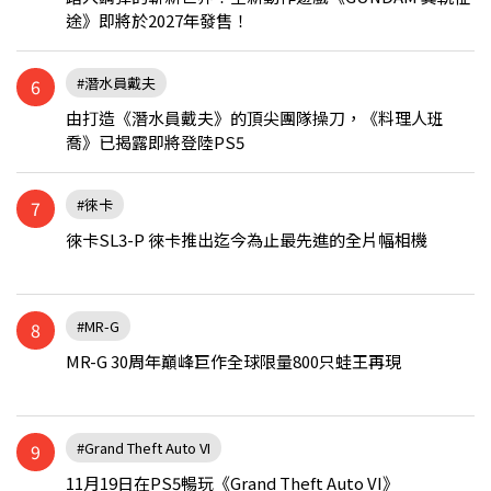
途》即將於2027年發售！
#潛水員戴夫
6
由打造《潛水員戴夫》的頂尖團隊操刀，《料理人班
喬》已揭露即將登陸PS5
#徠卡
7
徠卡SL3-P 徠卡推出迄今為止最先進的全片幅相機
#MR-G
8
MR-G 30周年巔峰巨作全球限量800只蛙王再現
#Grand Theft Auto VI
9
11月19日在PS5暢玩《Grand Theft Auto VI》