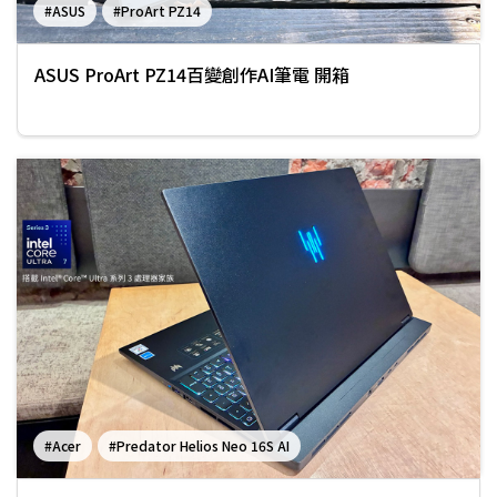
#ASUS
#ProArt PZ14
ASUS ProArt PZ14百變創作AI筆電 開箱
#Acer
#Predator Helios Neo 16S AI