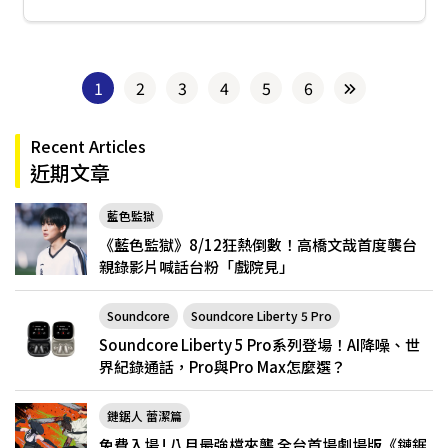
1
2
3
4
5
6
Recent Articles
近期文章
藍色監獄
《藍色監獄》8/12狂熱倒數！高橋文哉首度襲台
親錄影片喊話台粉「戲院見」
Soundcore
Soundcore Liberty 5 Pro
Soundcore Liberty 5 Pro系列登場！AI降噪、世
界紀錄通話，Pro與Pro Max怎麼選？
鏈鋸人 蕾潔篇
免費入場 ! 八月最強檔來襲 全台首場劇場版《鏈鋸