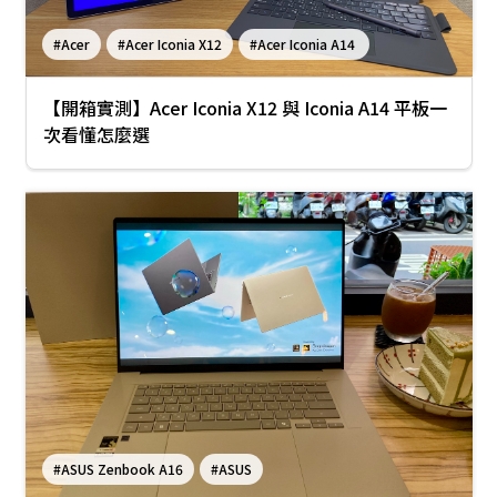
#Acer
#Acer Iconia X12
#Acer Iconia A14
【開箱實測】Acer Iconia X12 與 Iconia A14 平板一
次看懂怎麼選
#ASUS Zenbook A16
#ASUS