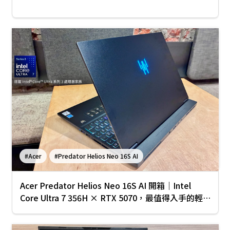
#Acer
#Predator Helios Neo 16S AI
Acer Predator Helios Neo 16S AI 開箱｜Intel
Core Ultra 7 356H × RTX 5070，最值得入手的輕
薄 AI 電競筆電？