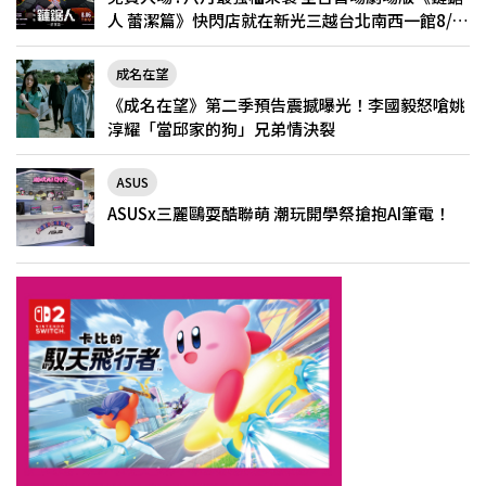
人 蕾潔篇》快閃店就在新光三越台北南西一館8/6
限定登場
成名在望
《成名在望》第二季預告震撼曝光！李國毅怒嗆姚
淳耀「當邱家的狗」兄弟情決裂
ASUS
ASUSx三麗鷗耍酷聯萌 潮玩開學祭搶抱AI筆電！