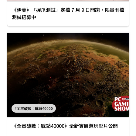
《伊莫》「握爪測試」定檔 7 月 9 日開跑，限量刪檔
測試招募中
#全軍破敵：戰鎚40000
《全軍破敵：戰鎚40000》全新實機遊玩影片公開