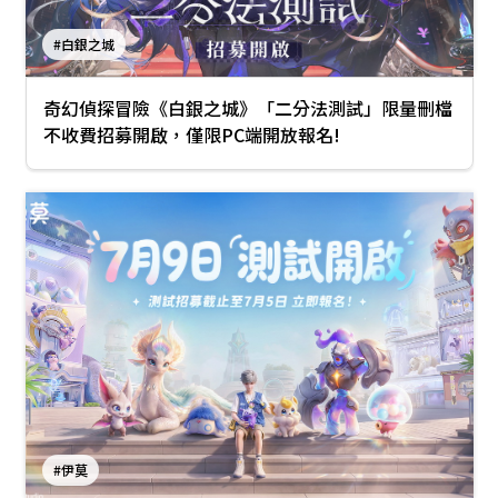
#白銀之城
奇幻偵探冒險《白銀之城》「二分法測試」限量刪檔
不收費招募開啟，僅限PC端開放報名!
#伊莫