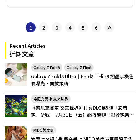
1
2
3
4
5
6
Recent Articles
近期文章
Galaxy Z Fold8
Galaxy Z Flip8
Galaxy Z Fold8 Ultra｜Fold8｜Flip8 摺疊手機售
價曝光，開放預購
索尼克賽車 交叉世界
《索尼克賽車 交叉世界》付費DLC第5彈「忍者
龜」參戰！ 7月31日（五）起將舉辦「忍者龜祭
典」
MIDO美度表
浪漫七夕把心動戴在手上 MIDO美度表專屬溫柔告