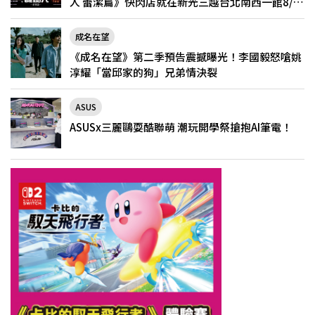
人 蕾潔篇》快閃店就在新光三越台北南西一館8/6
限定登場
成名在望
《成名在望》第二季預告震撼曝光！李國毅怒嗆姚
淳耀「當邱家的狗」兄弟情決裂
ASUS
ASUSx三麗鷗耍酷聯萌 潮玩開學祭搶抱AI筆電！