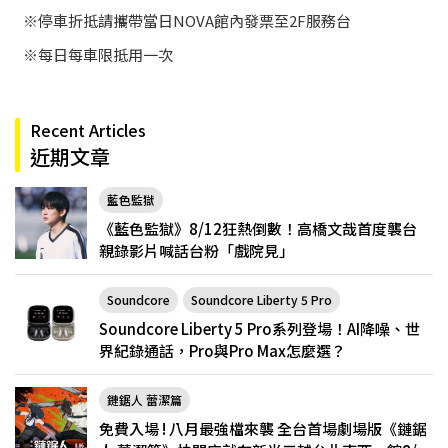
※停車折抵請攜帶當日NOVA館內發票至2F服務台
※每日每車限抵用一次
Recent Articles
近期文章
藍色監獄
《藍色監獄》8/12狂熱倒數！高橋文哉首度襲台
親錄影片喊話台粉「戲院見」
Soundcore
Soundcore Liberty 5 Pro
Soundcore Liberty 5 Pro系列登場！AI降噪、世
界紀錄通話，Pro與Pro Max怎麼選？
鏈鋸人 蕾潔篇
免費入場 ! 八月最強檔來襲 全台首場劇場版《鏈鋸