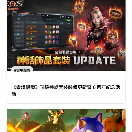
#靈境殺戮
《靈境殺戮》頂級神話套裝裝備更新暨 6 週年紀念活
動