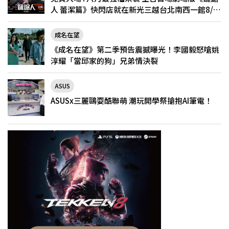
人 蕾潔篇》快閃店就在新光三越台北南西一館8/6
限定登場
成名在望
《成名在望》第二季預告震撼曝光！李國毅怒嗆姚
淳耀「當邱家的狗」兄弟情決裂
ASUS
ASUSx三麗鷗耍酷聯萌 潮玩開學祭搶抱AI筆電！