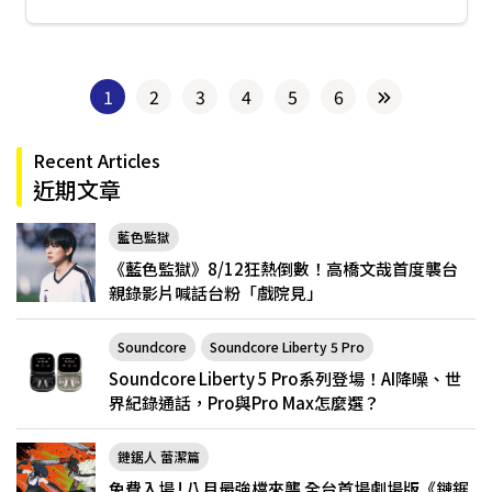
1
2
3
4
5
6
Recent Articles
近期文章
藍色監獄
《藍色監獄》8/12狂熱倒數！高橋文哉首度襲台
親錄影片喊話台粉「戲院見」
Soundcore
Soundcore Liberty 5 Pro
Soundcore Liberty 5 Pro系列登場！AI降噪、世
界紀錄通話，Pro與Pro Max怎麼選？
鏈鋸人 蕾潔篇
免費入場 ! 八月最強檔來襲 全台首場劇場版《鏈鋸