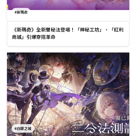
#新瑪奇
《新瑪奇》全新雙秘法登場！「神秘工坊」、「紅利
商城」引爆穿搭革命
#白銀之城