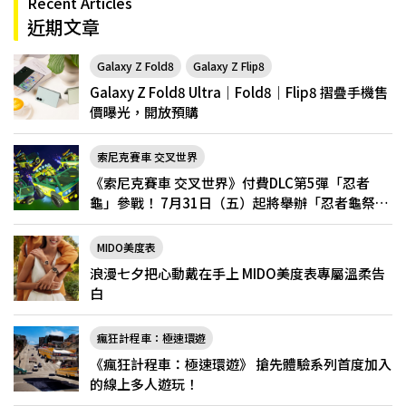
Recent Articles
近期文章
Galaxy Z Fold8
Galaxy Z Flip8
Galaxy Z Fold8 Ultra｜Fold8｜Flip8 摺疊手機售
價曝光，開放預購
索尼克賽車 交叉世界
《索尼克賽車 交叉世界》付費DLC第5彈「忍者
龜」參戰！ 7月31日（五）起將舉辦「忍者龜祭
典」
MIDO美度表
浪漫七夕把心動戴在手上 MIDO美度表專屬溫柔告
白
瘋狂計程車：極速環遊
《瘋狂計程車：極速環遊》 搶先體驗系列首度加入
的線上多人遊玩！