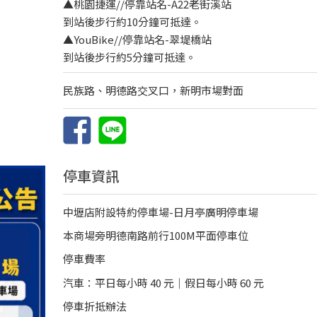
▲桃園捷運//停靠站名-A22老街溪站
到站後步行約10分鐘可抵達。
▲YouBike//停靠站名-翠堤橋站
到站後步行約5分鐘可抵達。
民族路、明德路交叉口，新明市場對面
停車資訊
中壢店附設特約停車場-日月亭廣明停車場
本商場旁明德南路前行100M平面停車位
停車費率
汽車：平日每小時 40 元｜假日每小時 60 元
停車折抵辦法