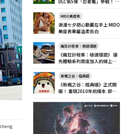
DLC第5彈「忍者龜」參戰！ 7
月31日（五）起將舉辦「忍者
龜祭典」
MIDO美度表
浪漫七夕把心動戴在手上 MIDO
美度表專屬溫柔告白
瘋狂計程車：極速環遊
《瘋狂計程車：極速環遊》 搶
先體驗系列首度加入的線上多
人遊玩！
新楓之谷：經典版
《新楓之谷：經典版》正式開
服！ 重現2010年前版本 即日
起登入領好禮
zheng