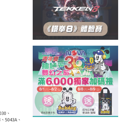
030、
3、5043A、