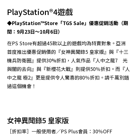
PlayStation®4遊戲
◆PlayStation™Store「TGS Sale」優惠促銷活動（期
間：9月23日～10月6日）
在PS Store有超過45款以上的遊戲均為特賣對象。亞洲
首度推出優惠促銷價的『女神異聞錄5 皇家版』與『十三
機兵防衛圈』提供30%折扣，人氣作品『人中之龍7 光
與闇的去向』與『新櫻花大戰』則提供50％折扣。而『人
中之龍 極2』更是提供令人驚喜的80％折扣。請千萬別錯
過這個機會！
女神異聞錄5 皇家版
［折扣率］一般使用者／PS Plus會員：30％OFF