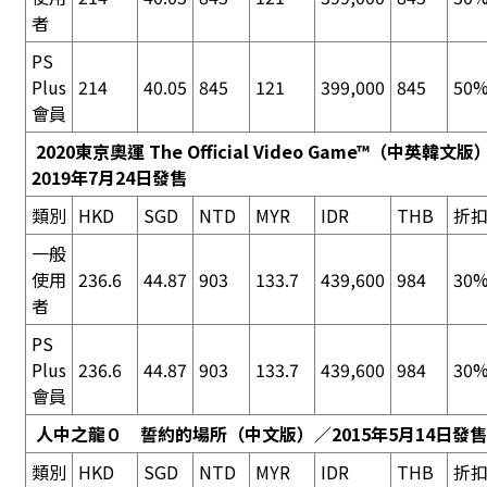
者
PS
Plus
214
40.05
845
121
399,000
845
50%
會員
2020東京奧運 The Official Video Game™
（中英韓文版
2019年7月24日發售
類別
HKD
SGD
NTD
MYR
IDR
THB
折
一般
使用
236.6
44.87
903
133.7
439,600
984
30%
者
PS
Plus
236.6
44.87
903
133.7
439,600
984
30%
會員
人中之龍０ 誓約的場所
（中文版）／2015年5月14日發售
類別
HKD
SGD
NTD
MYR
IDR
THB
折