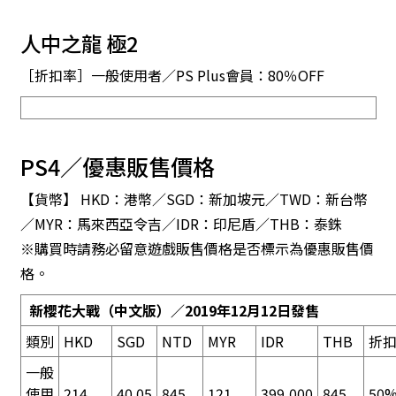
人中之龍 極2
［折扣率］一般使用者／PS Plus會員：80％OFF
PS4／優惠販售價格
【貨幣】 HKD：港幣／SGD：新加坡元／TWD：新台幣
／MYR：馬來西亞令吉／IDR：印尼盾／THB：泰銖
※購買時請務必留意遊戲販售價格是否標示為優惠販售價
格。
新櫻花大戰
（中文版）／2019年12月12日發售
類別
HKD
SGD
NTD
MYR
IDR
THB
折
一般
使用
214
40.05
845
121
399,000
845
50%