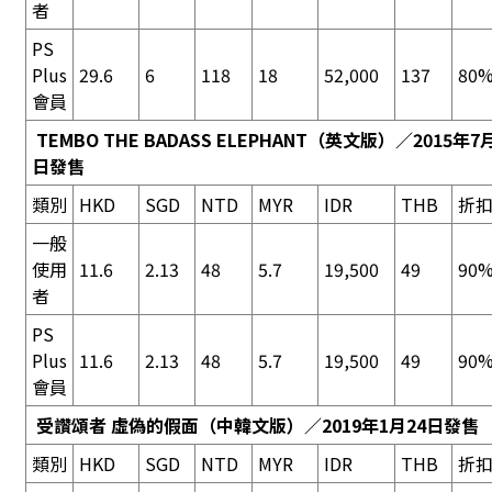
者
PS
Plus
29.6
6
118
18
52,000
137
80%
會員
TEMBO THE BADASS ELEPHANT
（英文版）／2015年7月
日發售
類別
HKD
SGD
NTD
MYR
IDR
THB
折
一般
使用
11.6
2.13
48
5.7
19,500
49
90%
者
PS
Plus
11.6
2.13
48
5.7
19,500
49
90%
會員
受讚頌者 虛偽的假面
（中韓文版）／2019年1月24日發售
類別
HKD
SGD
NTD
MYR
IDR
THB
折