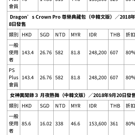
會員
Dragon’s Crown Pro 尊榮典藏包
（中韓文版）／2018年
8日發售
類別
HKD
SGD
NTD
MYR
IDR
THB
折
一般
使用
143.4
26.76
582
81.8
248,200
607
80%
者
PS
Plus
143.4
26.76
582
81.8
248,200
607
80%
會員
女神異聞錄３ 月夜熱舞
（中韓文版）／2018年9月20日發
類別
HKD
SGD
NTD
MYR
IDR
THB
折
一般
使用
85.6
16.02
338
46.6
153,600
361
80%
者