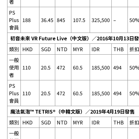
者
PS
Plus
188
36.45
845
107.5
325,500
–
50%
會員
初音未來 VR Future Live
（中文版）／2016年10月13日
類別
HKD
SGD
NTD
MYR
IDR
THB
折
一般
使用
110
20.5
472
60.5
185,500
494
50%
者
PS
Plus
110
20.5
472
60.5
185,500
494
50%
會員
魔法氣泡™ TETRIS®
（中韓文版）／2019年4月19日發售
類別
HKD
SGD
NTD
MYR
IDR
THB
折
一般