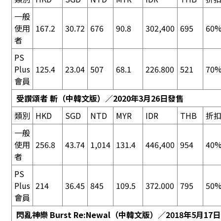
一般
使用
167.2
30.72
676
90.8
302,400
695
60%
者
PS
Plus
125.4
23.04
507
68.1
226.800
521
70%
會員
受讚頌者 斬
（中韓文版）／2020年3月26日發售
類別
HKD
SGD
NTD
MYR
IDR
THB
折
一般
使用
256.8
43.74
1,014
131.4
446,400
954
40%
者
PS
Plus
214
36.45
845
109.5
372.000
795
50%
會員
閃亂神樂 Burst Re:Newal
（中韓文版）／2018年5月17