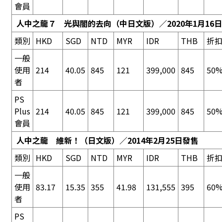
會員
人中之龍７ 光與闇的去向
（中日文版）／2020年1月16
類別
HKD
SGD
NTD
MYR
IDR
THB
折
一般
使用
214
40.05
845
121
399,000
845
50%
者
PS
Plus
214
40.05
845
121
399,000
845
50%
會員
人中之龍 維新！
（日文版）／2014年2月25日發售
類別
HKD
SGD
NTD
MYR
IDR
THB
折
一般
使用
83.17
15.35
355
41.98
131,555
395
60%
者
PS