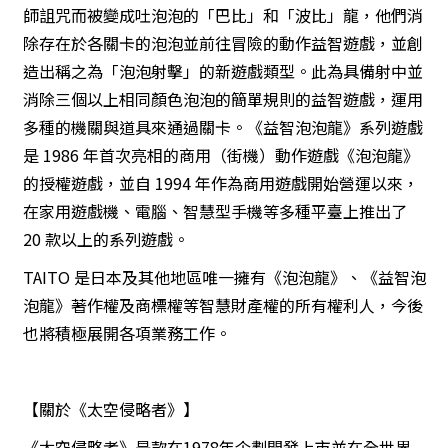
師詛咒而被變成吐泡泡的「巴比」和「波比」龍，他們消
除存在於各關卡的泡泡並前往冒險的動作益智遊戲，並創
造出稱之為「泡泡射擊」的新遊戲類型。此為具備射中並
消除三個以上相同顏色泡泡的簡單規則的益智遊戲，運用
多種的機關與道具來通過關卡。《益智泡泡龍》系列遊戲
是 1986 年首次亮相的商用（街機）動作遊戲《泡泡龍》
的授權遊戲，並自 1994 年作為商用遊戲開始營運以來，
在家用遊戲機、電腦、智慧型手機等多種平臺上推出了
20 款以上的系列遊戲。
TAITO 是日本及其他地區唯一擁有《泡泡龍》、《益智泡
泡龍》著作權及商標權等智慧財產權的所有權利人，今後
也將積極展開各項業務工作。
【關於《太空侵略者》】
《太空侵略者》是款在1978年企劃開發上市並在全世界