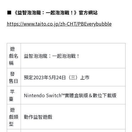
■ 《益智泡泡龍：一起泡泡戰！》官方網站
https://www.taito.co.jp/zh-CHT/PBEverybubble
遊
戲名
益智泡泡龍：一起泡泡戰！
稱
發
預定2023年5月24日（三）上市
售日
平
Nintendo Switch™實體盒裝版＆數位下載版
臺
遊
戲類
動作益智遊戲
型