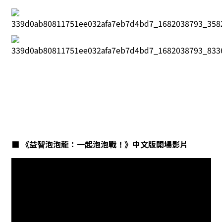
■ 《益智泡泡龍：一起泡泡戰！》中文版開場影片