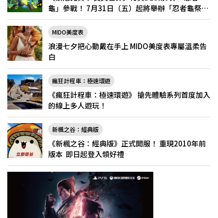
龜」參戰！ 7月31日（五）起將舉辦「忍者龜祭
典」
MIDO美度表
浪漫七夕把心動戴在手上 MIDO美度表專屬溫柔告
白
瘋狂計程車：極速環遊
《瘋狂計程車：極速環遊》 搶先體驗系列首度加入
的線上多人遊玩！
新楓之谷：經典版
《新楓之谷：經典版》正式開服！ 重現2010年前
版本 即日起登入領好禮