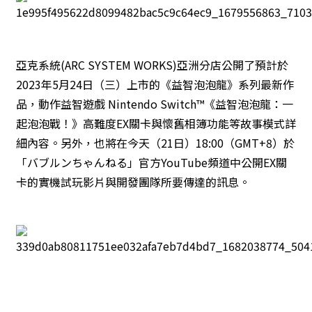
亞克系統(ARC SYSTEM WORKS)亞洲分店公開了預計於
2023年5月24日（三）上市的《益智泡泡龍》系列最新作
品，動作益智遊戲 Nintendo Switch™《益智泡泡龍：一
起泡泡戰！》高難度EX關卡與懷舊相簿功能等故事模式詳
細內容。另外，也將在今天（21日）18:00（GMT+8）於
「バブルンちゃんねる」官方YouTube頻道中公開EX關
卡的實機試玩影片與開發團隊所要傳達的訊息。