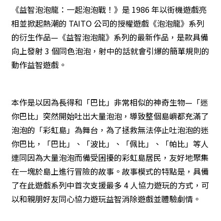
《益智泡泡龍：一起泡泡戰！》是 1986 年以街機遊戲亮
相並掀起熱潮的 TAITO 公司的授權遊戲《泡泡龍》系列
的衍生作品—《益智泡泡龍》系列的最新作品，是款具備
向上發射 3 個同色泡泡，射中的話就會引爆的簡單規則的
動作益智遊戲。
本作是以因為長得和「巴比」非常相似的神奇生物—「迷
你巴比」突然開始吐出大量泡泡，導致整個島嶼都充滿了
泡泡的「彩虹島」為舞台，為了拯救無法停止吐泡泡的迷
你巴比，「巴比」、「波比」、「佩比」、「帕比」等人
連同因為大量泡泡而備受困擾的彩虹島居民，友好地聚集
在一塊於島上進行冒險的故事。故事模式的特點是，具備
了在此遊戲系列中首次支援最多 4 人協力遊玩的方式，可
以和親朋好友同心協力遊玩益智消除遊戲並體驗劇情。