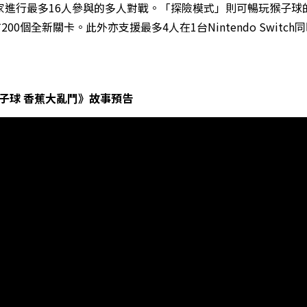
家進行最多16人參與的多人對戰。「探險模式」則可暢玩猴子球
個全新關卡。此外亦支援最多4人在1台Nintendo Switch
子球 香蕉大亂鬥》故事預告