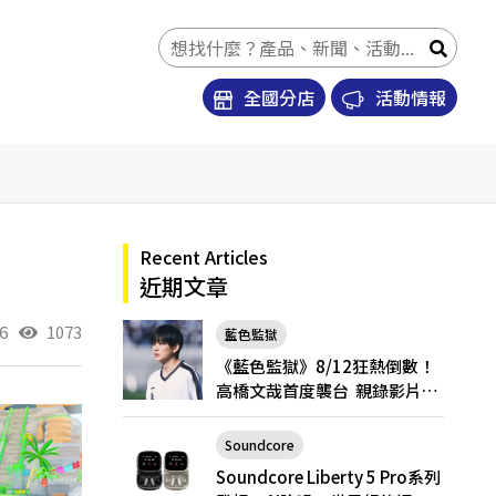
全國分店
活動情報
Recent Articles
近期文章
6
1073
藍色監獄
《藍色監獄》8/12狂熱倒數！
高橋文哉首度襲台 親錄影片喊
話台粉「戲院見」
Soundcore
Soundcore Liberty 5 Pro
Soundcore Liberty 5 Pro系列