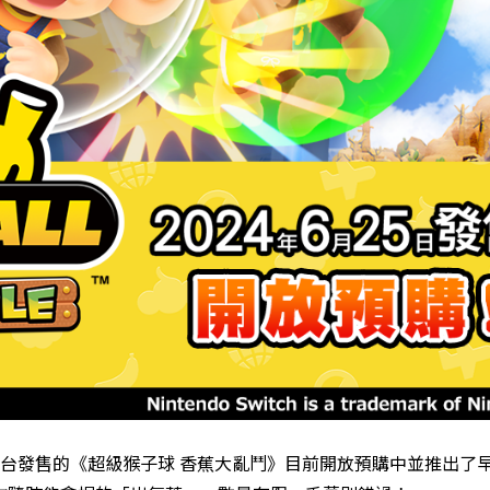
tch™平台發售的《超級猴子球 香蕉大亂鬥》目前開放預購中並推出了