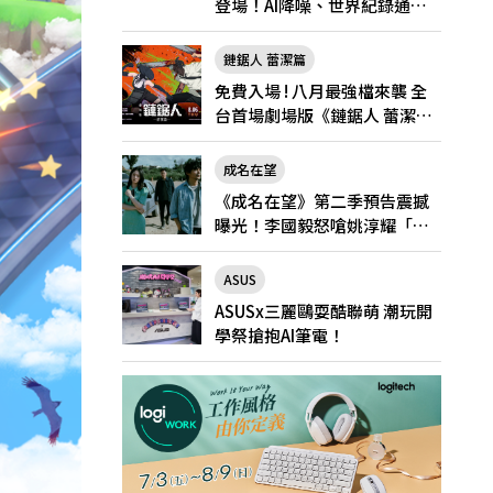
登場！AI降噪、世界紀錄通
話，Pro與Pro Max怎麼選？
鏈鋸人 蕾潔篇
免費入場 ! 八月最強檔來襲 全
台首場劇場版《鏈鋸人 蕾潔
篇》快閃店就在新光三越台北
南西一館8/6限定登場
成名在望
《成名在望》第二季預告震撼
曝光！李國毅怒嗆姚淳耀「當
邱家的狗」兄弟情決裂
ASUS
ASUSx三麗鷗耍酷聯萌 潮玩開
學祭搶抱AI筆電！