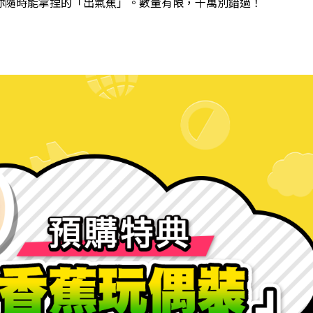
你隨時能拿捏的「出氣蕉」。數量有限，千萬別錯過！