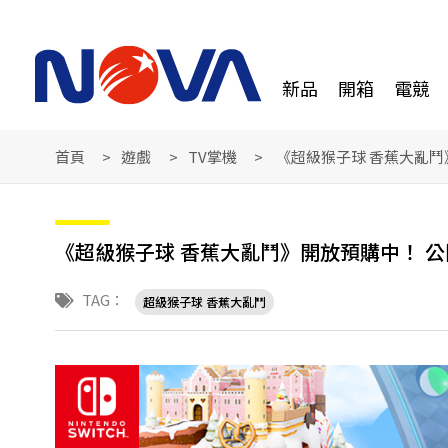
新品
開箱
電競
首頁
遊戲
TV掌機
《超級猴子球 香蕉大亂鬥
《超級猴子球 香蕉大亂鬥》開放預購中！ 
TAG：
超級猴子球 香蕉大亂鬥