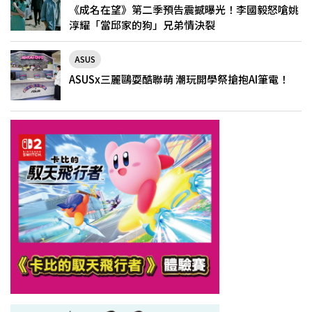
《成名在望》第二季預告震撼曝光！李國毅怒嗆姚
淳耀「當邱家的狗」兄弟情決裂
ASUS
ASUSx三麗鷗耍酷聯萌 潮玩開學祭搶抱AI筆電！