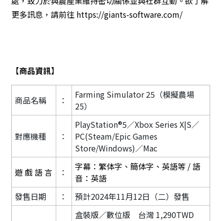
處，致力於與農產業維持密切關係
並與社群互動。欲了解
更多訊息，請前往
https://giants-software.com/
【
商品資訊
】
Farming Simulator 25（模擬農場
商品名稱
：
25）
PlayStation®5／Xbox Series X|S／
對應機種
：
PC(Steam/Epic Games
Store/Windows)／Mac
字幕：繁体字、簡体字、英語等 / 語
遊 戲 語 言
：
音：英語
發售日期
：
預計2024年11月12日（二）發售
盒裝版／數位版 台灣 1,290TWD