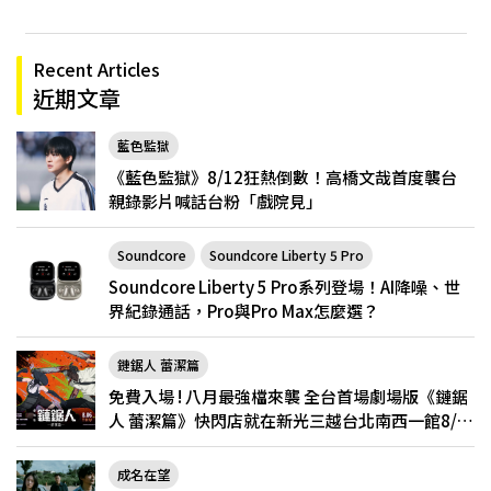
Recent Articles
近期文章
藍色監獄
《藍色監獄》8/12狂熱倒數！高橋文哉首度襲台
親錄影片喊話台粉「戲院見」
Soundcore
Soundcore Liberty 5 Pro
Soundcore Liberty 5 Pro系列登場！AI降噪、世
界紀錄通話，Pro與Pro Max怎麼選？
鏈鋸人 蕾潔篇
免費入場 ! 八月最強檔來襲 全台首場劇場版《鏈鋸
人 蕾潔篇》快閃店就在新光三越台北南西一館8/6
限定登場
成名在望