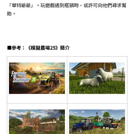
「華特爺爺」。玩遊戲遇到瓶頸時，或許可向他們尋求幫
助。
■參考：
《模擬農場25》
簡介