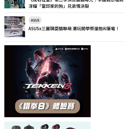
淳耀「當邱家的狗」兄弟情決裂
ASUS
ASUSx三麗鷗耍酷聯萌 潮玩開學祭搶抱AI筆電！