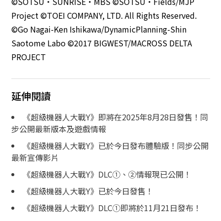
©SOTSU・SUNRISE・MBS ©SOTSU・Fields/MJP
Project ©TOEI COMPANY, LTD. All Rights Reserved.
©Go Nagai-Ken Ishikawa/DynamicPlanning-Shin
Saotome Labo ©2017 BIGWEST/MACROSS DELTA
PROJECT
延伸閱讀
《超級機器人大戰Y》即將在2025年8月28日發售！同
步公開最新版本及遊戲情報
《超級機器人大戰Y》已於今日發布體驗版！同步公開
最新宣傳影片
《超級機器人大戰Y》DLC①、②情報現已公開！
《超級機器人大戰Y》已於今日發售！
《超級機器人大戰Y》DLC①即將於11月21日發布！