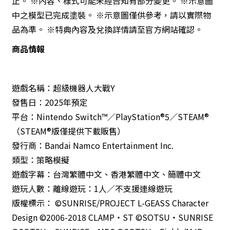
止。 ※內容、樣式可能未經告知有部分變更。 ※示意圖
中之模型已完成塗裝。 ※示意圖僅供參考，請以實際物
品為準。 ※特典內容及兌換詳情請至官方網站確認。
商品情報
遊戲名稱：超級機器人大戰Y
發售日：2025年預定
平台：Nintendo Switch™／PlayStation®5／STEAM®
（STEAM®版僅提供下載販售）
發行商：Bandai Namco Entertainment Inc.
類型：策略模擬
遊戲字幕：台灣繁體中文、香港繁體中文、簡體中文
遊玩人數：離線遊玩：1人／不支援連線遊玩
版權標示： ©SUNRISE/PROJECT L-GEASS Character
Design ©2006-2018 CLAMP・ST ©SOTSU・SUNRISE