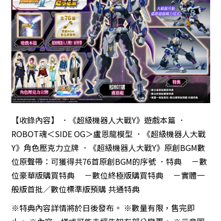
【收錄內容】 ．《超級機器人大戰Y》遊戲本篇 ．
ROBOT魂＜SIDE OG＞盧恩龍模型 ．《超級機器人大戰
Y》角色壓克力立牌 ．《超級機器人大戰Y》原創BGM數
位原聲帶：可獲得共76首原創BGM的序號 ．特典 －數
位豪華版購買特典 －數位終極版購買特典 －實體一
般版首批／數位標準版預購 共通特典
※特典內容詳情將於日後發布。 ※數量有限，售完即