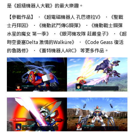
是《超級機器人大戰》的最大樂趣。
【參戰作品】 ．《超電磁機器人 孔巴德拉V》 ．《聖戰
士丹拜因》 ．《機動武鬥傳G鋼彈》 ．《機動戰士鋼彈
水星的魔女 第一季》 ．《銀河機攻隊 莊嚴皇子》 ．《超
時空要塞Delta 激情的Walküre》 ．《Code Geass 復活
的魯路修》 ．《蓋特機器人ARC》 等更多作品。