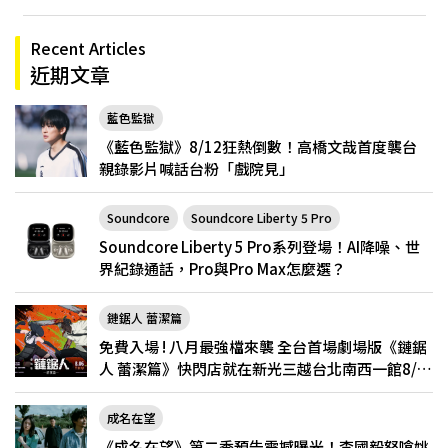
Recent Articles
近期文章
藍色監獄
《藍色監獄》8/12狂熱倒數！高橋文哉首度襲台
親錄影片喊話台粉「戲院見」
Soundcore
Soundcore Liberty 5 Pro
Soundcore Liberty 5 Pro系列登場！AI降噪、世
界紀錄通話，Pro與Pro Max怎麼選？
鏈鋸人 蕾潔篇
免費入場 ! 八月最強檔來襲 全台首場劇場版《鏈鋸
人 蕾潔篇》快閃店就在新光三越台北南西一館8/6
限定登場
成名在望
《成名在望》第二季預告震撼曝光！李國毅怒嗆姚