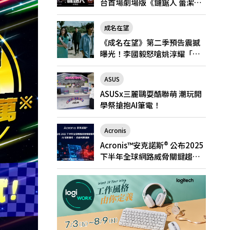
台首場劇場版《鏈鋸人 蕾潔
篇》快閃店就在新光三越台北
南西一館8/6限定登場
成名在望
《成名在望》第二季預告震撼
曝光！李國毅怒嗆姚淳耀「當
邱家的狗」兄弟情決裂
ASUS
ASUSx三麗鷗耍酷聯萌 潮玩開
學祭搶抱AI筆電！
Acronis
Acronis™安克諾斯® 公布2025
下半年全球網路威脅關鍵趨
勢： AI 攻擊激增、勒索軟體猖
獗