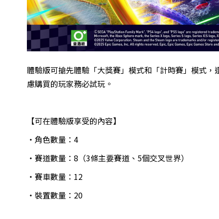
體驗版可搶先體驗「大獎賽」模式和「計時賽」模式，
慮購買的玩家務必試玩。
【可在體驗版享受的內容】
・角色數量：4
・賽道數量：8（3條主要賽道、5個交叉世界）
・賽車數量：12
・裝置數量：20