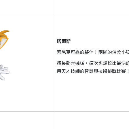
塔爾斯
索尼克可靠的夥伴！兩尾的溫柔小
擅長擺弄機械，這次也調校出最快
用天才技師的智慧與技術挑戰比賽