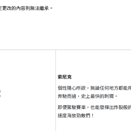
定更改的內容則無法繼承。
索尼克
個性隨心所欲，無論任何地方都能
奔馳而過，史上最快的刺猬。
即便駕駛賽車，也能發揮出炸裂般
速度海放勁敵們！