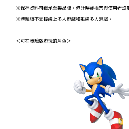
※保存資料可繼承至製品版，但計時賽檔案與使用者設
※體驗版不支援線上多人遊戲和離線多人遊戲。
＜可在體驗版遊玩的角色＞