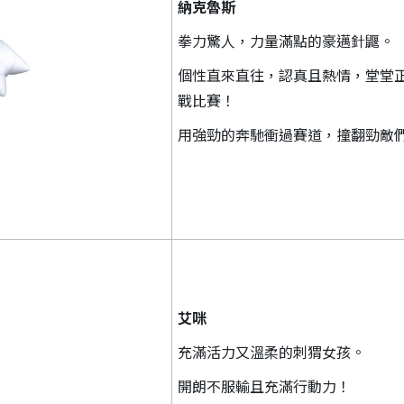
納克魯斯
拳力驚人，力量滿點的豪邁針鼴。
個性直來直往，認真且熱情，堂堂
戰比賽！
用強勁的奔馳衝過賽道，撞翻勁敵
艾咪
充滿活力又溫柔的刺猬女孩。
開朗不服輸且充滿行動力！