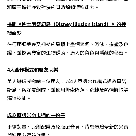
和魔王進行極致對決的同時解鎖特殊能力。
揭開《迪士尼奇幻島（Disney Illusion Island）》的神
祕面紗
在這座既美麗又神祕的島嶼上盡情奔跑、游泳、擺盪及跳
躍，並探索豐富的生物群落、迷人的角色與隱藏的秘密。
4人合作模式和朋友同樂
單人遊玩或邀請三位朋友，以4人單機合作模式拯救莫諾
斯島。與好友組隊，並使用繩索降落、跳蛙及熱情擁抱等
獨特技能。
成為原版米奇卡通的一份子
手繪動畫、原創配樂及原版配音員，帶您體驗全新的米奇
與好朋友冒險旅程。