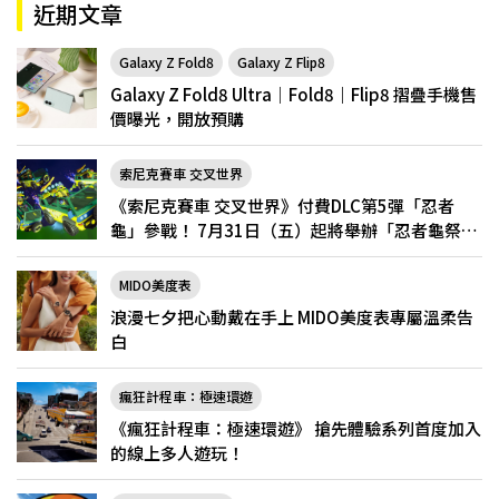
近期文章
Galaxy Z Fold8
Galaxy Z Flip8
Galaxy Z Fold8 Ultra｜Fold8｜Flip8 摺疊手機售
價曝光，開放預購
索尼克賽車 交叉世界
《索尼克賽車 交叉世界》付費DLC第5彈「忍者
龜」參戰！ 7月31日（五）起將舉辦「忍者龜祭
典」
MIDO美度表
浪漫七夕把心動戴在手上 MIDO美度表專屬溫柔告
白
瘋狂計程車：極速環遊
《瘋狂計程車：極速環遊》 搶先體驗系列首度加入
的線上多人遊玩！