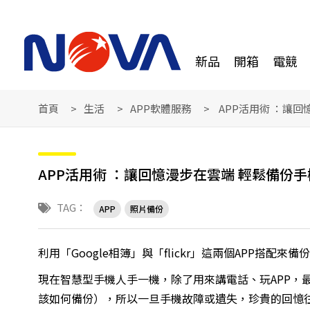
新品
開箱
電競
首頁
生活
APP軟體服務
APP活用術 ：讓
APP活用術 ：讓回憶漫步在雲端 輕鬆備份
TAG：
APP
照片備份
利用「Google相簿」與「flickr」這兩個APP搭配來
現在智慧型手機人手一機，除了用來講電話、玩APP，
該如何備份），所以一旦手機故障或遺失，珍貴的回憶