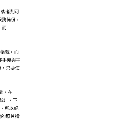
，後者則可
服務備份，
；而
的帳號，而
部手機與平
機，只要使
功能，在
帳號），下
示，所以記
貴的照片遺