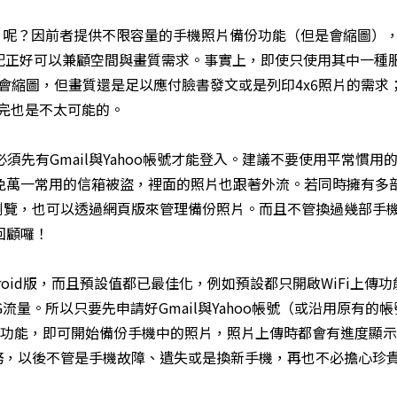
手機相片呢？因前者提供不限容量的手機照片備份功能（但是會縮圖）
配正好可以兼顧空間與畫質需求。事實上，即使只使用其中一種
然會縮圖，但畫質還是足以應付臉書發文或是列印4x6照片的需求
用完也是不太可能的。
機，必須先有Gmail與Yahoo帳號才能登入。建議不要使用平常慣用
免萬一常用的信箱被盜，裡面的照片也跟著外流。若同時擁有多
瀏覽，也可以透過網頁版來管理備份照片。而且不管換過幾部手
回顧囉！
與Android版，而且預設值都已最佳化，例如預設都只開啟WiFi上傳
G流量。所以只要先申請好Gmail與Yahoo帳號（或沿用原有的
後開啟備份功能，即可開始備份手機中的照片，照片上傳時都會有進度顯
務，以後不管是手機故障、遺失或是換新手機，再也不必擔心珍