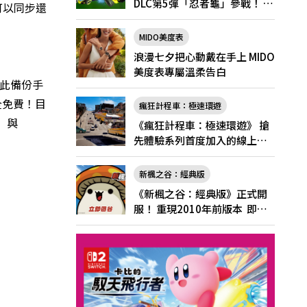
DLC第5彈「忍者龜」參戰！ 7
可以同步還
月31日（五）起將舉辦「忍者
龜祭典」
MIDO美度表
浪漫七夕把心動戴在手上 MIDO
美度表專屬溫柔告白
此備份手
全免費！目
瘋狂計程車：極速環遊
」與
《瘋狂計程車：極速環遊》 搶
先體驗系列首度加入的線上多
人遊玩！
新楓之谷：經典版
《新楓之谷：經典版》正式開
服！ 重現2010年前版本 即日
起登入領好禮