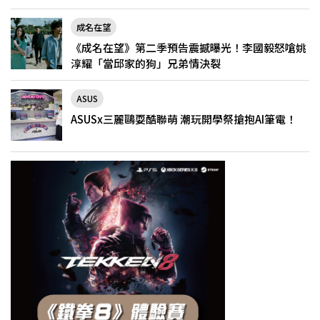
限定登場
成名在望
《成名在望》第二季預告震撼曝光！李國毅怒嗆姚
淳耀「當邱家的狗」兄弟情決裂
ASUS
ASUSx三麗鷗耍酷聯萌 潮玩開學祭搶抱AI筆電！