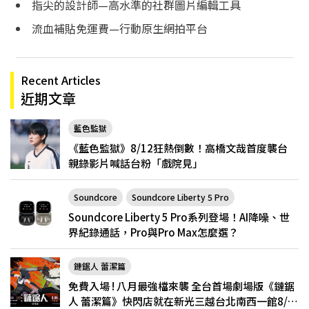
指尖的設計師—高水準的社群圖片編輯工具
流血補貼免運費—行動原生網拍平台
Recent Articles
近期文章
藍色監獄
《藍色監獄》8/12狂熱倒數！高橋文哉首度襲台
親錄影片喊話台粉「戲院見」
Soundcore
Soundcore Liberty 5 Pro
Soundcore Liberty 5 Pro系列登場！AI降噪、世
界紀錄通話，Pro與Pro Max怎麼選？
鏈鋸人 蕾潔篇
免費入場 ! 八月最強檔來襲 全台首場劇場版《鏈鋸
人 蕾潔篇》快閃店就在新光三越台北南西一館8/6