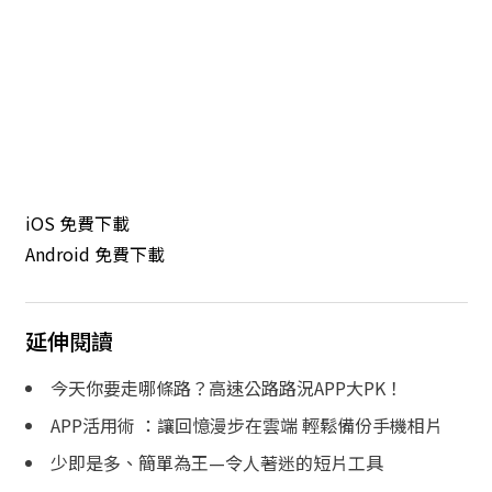
iOS 免費下載
Android 免費下載
延伸閱讀
今天你要走哪條路？高速公路路況APP大PK！
APP活用術 ：讓回憶漫步在雲端 輕鬆備份手機相片
少即是多、簡單為王—令人著迷的短片工具