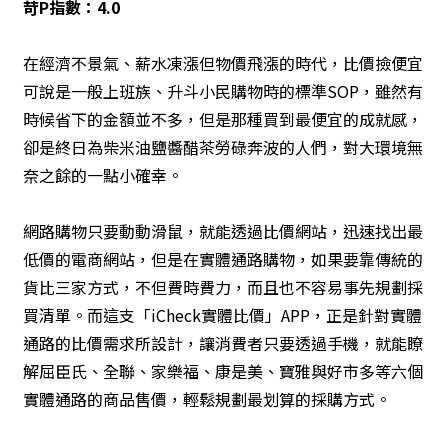
苛P指數：4.0
在經濟不景氣、薪水凍漲但物價飛漲的時代，比價撿便宜
可說是一般上班族、升斗小民購物時的標準SOP，雖然有
時候省下的金額並不多，但是那種買到最便宜的成就感，
卻是終日為柴米油鹽醬醋茶勞碌奔波的人們，對大環境無
奈之餘的一點小確幸。
網路購物只要動動滑鼠，就能透過比價網站，迅速找出最
低價的電商網站，但是在實體通路購物，如果要靠傳統的
貨比三家方式，不但費時費力，而且也不容易事先規劃採
買清單。而這支「iCheck實體比價」APP，正是針對實體
通路的比價需求所設計，讓消費者只要透過手機，就能瞭
解屈臣氏、全聯、家樂福、康是美、寶雅與好市多等六個
實體通路的商品售價，輕鬆規劃最划算的採購方式。