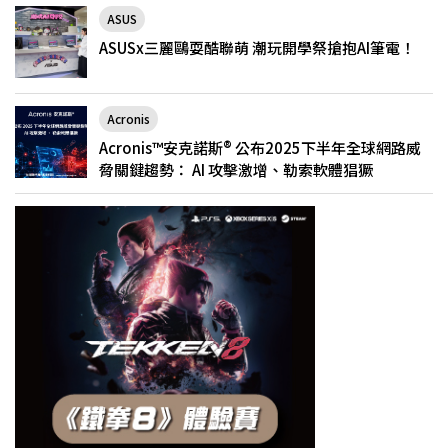
ASUS
ASUSx三麗鷗耍酷聯萌 潮玩開學祭搶抱AI筆電！
Acronis
Acronis™安克諾斯® 公布2025下半年全球網路威
脅關鍵趨勢： AI 攻擊激增、勒索軟體猖獗