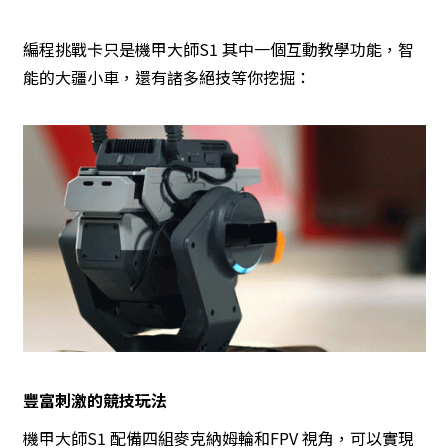
編程挑戰卡只是機甲大師S1 其中一個互動教學功能，智
能的大疆小車，還有諸多絕技等你挖掘：
豐富刺激的競技玩法
機甲大師S1 配備四組麥克納姆輪和FPV 視角，可以實現