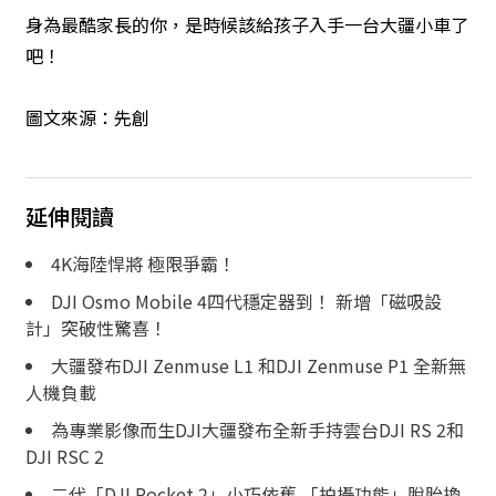
身為最酷家長的你，是時候該給孩子入手一台大疆小車了
吧！
圖文來源：
先創
延伸閱讀
4K海陸悍將 極限爭霸！
DJI Osmo Mobile 4四代穩定器到！ 新增「磁吸設
計」突破性驚喜！
大疆發布DJI Zenmuse L1 和DJI Zenmuse P1 全新無
人機負載
為專業影像而生DJI大疆發布全新手持雲台DJI RS 2和
DJI RSC 2
二代「DJI Pocket 2」小巧依舊 「拍攝功能」脫胎換