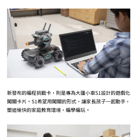
新發布的編程挑戰卡，則是專為大疆小車S1設計的遊戲化
闖關卡片。S1希望用闖關的形式，讓家長孩子一起動手，
塑造愉快的家庭教育環境，編學編玩。