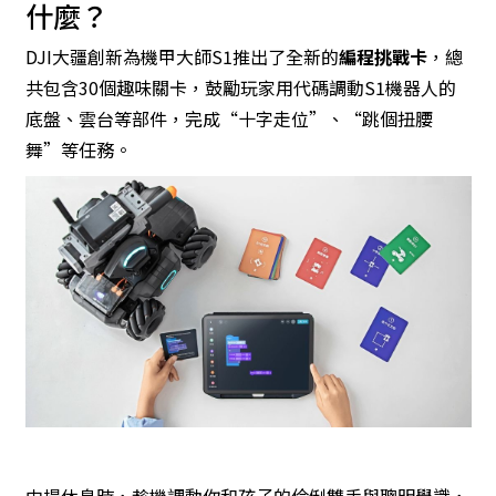
什麼？
DJI大疆創新為機甲大師S1推出了全新的
編程挑戰卡
，總
共包含30個趣味關卡，鼓勵玩家用代碼調動S1機器人的
底盤、雲台等部件，完成“十字走位”、“跳個扭腰
舞”等任務。
中場休息時，趁機調動你和孩子的伶俐雙手與聰明學識，