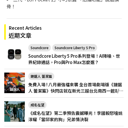
骨！
Recent Articles
近期文章
Soundcore
Soundcore Liberty 5 Pro
Soundcore Liberty 5 Pro系列登場！AI降噪、世
界紀錄通話，Pro與Pro Max怎麼選？
鏈鋸人 蕾潔篇
免費入場 ! 八月最強檔來襲 全台首場劇場版《鏈鋸
人 蕾潔篇》快閃店就在新光三越台北南西一館8/6
限定登場
成名在望
《成名在望》第二季預告震撼曝光！李國毅怒嗆姚
淳耀「當邱家的狗」兄弟情決裂