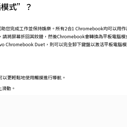
腦模式”？
可以幫助您完成工作並保持娛樂。
所有2合1 Chromebook均可以用
k，請將屏幕折回其鉸鏈，然後Chromebook會轉換為平板電腦模
vo Chromebook Duet
，則可以完全卸下鍵盤以激活平板電腦模
使您可以更輕鬆地使用觸摸進行導航。
上滑動。