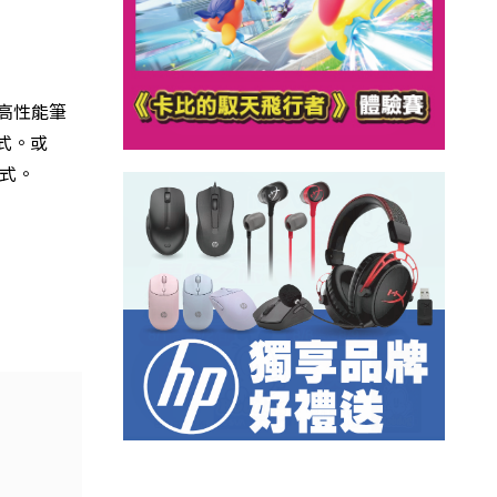
作高性能筆
式。
或
式。