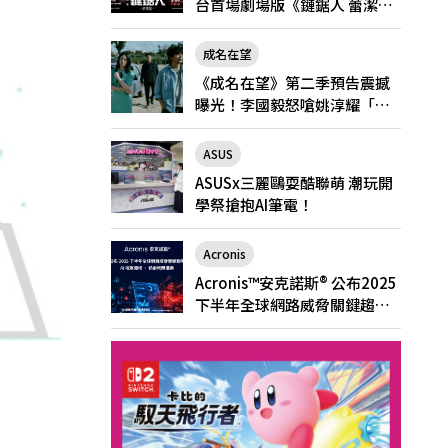
台首場劇場版《鏈鋸人 蕾潔
篇》快閃店就在新光三越台北
南西一館8/6限定登場
成名在望
《成名在望》第二季預告震撼
曝光！李國毅怒嗆姚淳耀「當
邱家的狗」兄弟情決裂
ASUS
ASUSx三麗鷗耍酷聯萌 潮玩開
學祭搶抱AI筆電！
Acronis
Acronis™安克諾斯® 公布2025
下半年全球網路威脅關鍵趨
勢： AI 攻擊激增、勒索軟體猖
獗