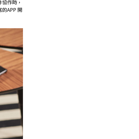
件協作時，
的APP 開