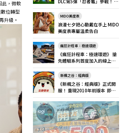
DLC第5彈「忍者龜」參戰！ 7
因此，微軟
月31日（五）起將舉辦「忍者
踐數位轉型
龜祭典」
MIDO美度表
驗再升級。
浪漫七夕把心動戴在手上 MIDO
美度表專屬溫柔告白
瘋狂計程車：極速環遊
《瘋狂計程車：極速環遊》 搶
先體驗系列首度加入的線上多
人遊玩！
新楓之谷：經典版
《新楓之谷：經典版》正式開
服！ 重現2010年前版本 即日
起登入領好禮