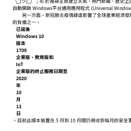
¯\_(ツ)_/¯；4) 於搜尋主頁建立天氣、熱門新聞、
自動開啟 Windows平台通用應用程式 (Universal Wind
另一方面，新冠肺炎疫情肆虐影響了全球產業經濟發展
的負擔之一，
已延後
Windows 10
版本
1709
企業版、教育版和
IoT
企業版的終止服務日期至
2020
年
10
月
13
日
，目前此版本裝置在 5 月到 10 月間仍將收到每月的安全