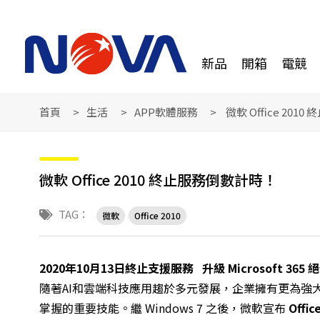
新品
開箱
電競
首頁
生活
APP軟體服務
微軟 Office 20
微軟 Office 2010 終止服務倒數計時！
TAG：
微軟
Office 2010
2020
年
10
月
13
日終止支援服務
升級
Microsoft 365
絕
隨著AI和雲端科技應用趨於多元發展，企業擁有更為強
掌握的重要技能。繼 Windows 7 之後，微軟宣布
Offic