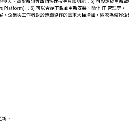
歷史上的今天、電影新訊等四個快速搜尋頁籤功能；5) 可設定於重新
ows Platform) ；6) 可以雲端下載並重新安裝，簡化 IT 管理等。
，企業與工作者對於遠距協作的需求大幅增加，微軟為減輕企
更新。