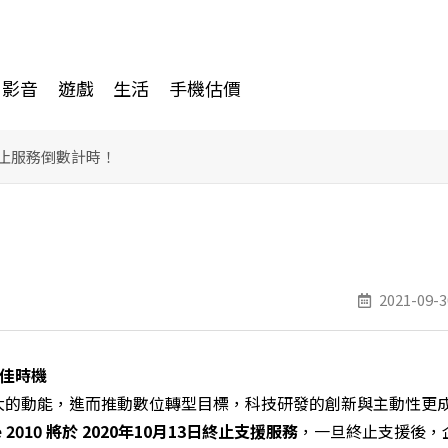
影音
遊戲
生活
手機估價
10 終止服務倒數計時！
2021-09-3
佳時機
大的動能，進而推動數位轉型目標，科技研發的創新與主動性更
e 2010
將於
2020
年
10
月
13
日終止支援服務
，一旦終止支援後，