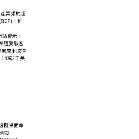
外各產業頻於超
BCP)，維
網站警示、
範企業遭受駭客
低部署成本取得
 14萬3千美
替虛擬桌面命
，例如