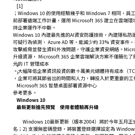
[1]
；Windows 10 的使用經驗幾乎和 Windows 
前部署遠端工作計畫，運用 Microsoft 365 建立在
持企業運作不中斷。
Windows 10 內建最先進的AI資安防護技術，內建
可疑行為偵測、 Azure AD 等，能減少約 33% 資安事件
攻擊威脅並發生資料外洩問題，守護企業資安網絡。Microsoft
升級資源， Microsoft 365 企業雲端解決方案不僅簡化了
元的 IT 管理成本
1
。大幅降低企業資訊投資的數十萬美元總體持有成本（TC
1
，企業可將其節省出的時間和人力，轉投入於更重要的工
Microsoft 365 智慧桌面部署資源中心
參考更多。
Windows 10
最新更新搶先預覽 使用者體驗再升級
Windows 10最新更新（版本2004）將於今年五
名；2) 支援無密碼登錄，將裝置登錄選擇設定為 Windows 