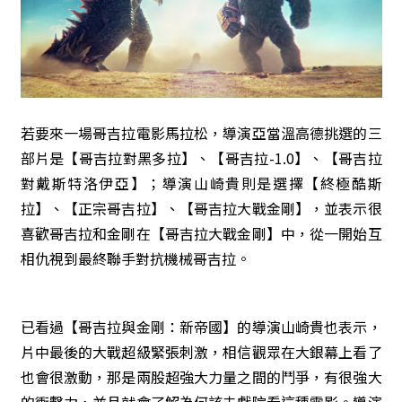
若要來一場哥吉拉電影馬拉松，導演亞當溫高德挑選的三
部片是【哥吉拉對黑多拉】、【哥吉拉-1.0】、【哥吉拉
對戴斯特洛伊亞】；導演山崎貴則是選擇【終極酷斯
拉】、【正宗哥吉拉】、【哥吉拉大戰金剛】，並表示很
喜歡哥吉拉和金剛在【哥吉拉大戰金剛】中，從一開始互
相仇視到最終聯手對抗機械哥吉拉。
已看過【哥吉拉與金剛：新帝國】的導演山崎貴也表示，
片中最後的大戰超級緊張刺激，相信觀眾在大銀幕上看了
也會很激動，那是兩股超強大力量之間的鬥爭，有很強大