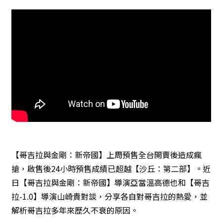
【哥吉拉與金剛：新帝國】上周預售全台開賣後造成瘋
搶，啟售後24小時預售成績已超越【沙丘：第二部】。近
日【哥吉拉與金剛：新帝國】導演亞當溫高德也和【哥吉
拉-1.0】導演山崎貴對談，分享各自對哥吉拉的熱愛，並
解析哥吉拉多年來歷久不衰的原因。