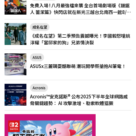
免費入場 ! 八月最強檔來襲 全台首場劇場版《鏈鋸
人 蕾潔篇》快閃店就在新光三越台北南西一館8/6
限定登場
成名在望
《成名在望》第二季預告震撼曝光！李國毅怒嗆姚
淳耀「當邱家的狗」兄弟情決裂
ASUS
ASUSx三麗鷗耍酷聯萌 潮玩開學祭搶抱AI筆電！
Acronis
Acronis™安克諾斯® 公布2025下半年全球網路威
脅關鍵趨勢： AI 攻擊激增、勒索軟體猖獗