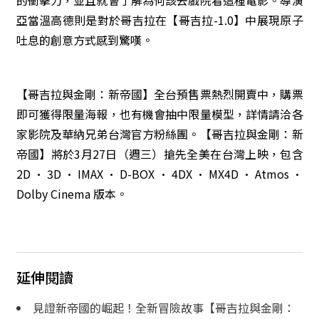
的衝擊力，並且就會了解為何該去戲院看這種電影。導演
亞當溫高德則是對於哥吉拉在【哥吉拉-1.0】中展現原子
吐息的創意方式感到驚嘆。
【哥吉拉與金剛：新帝國】全台預售票熱烈開賣中，購票
即可獲得限量海報，也有機會抽中限量模型，詳情請洽各
家影院及華納兄弟台灣官方粉絲團。【哥吉拉與金剛：新
帝國】將於3月27日（週三）搶先全美在台灣上映，包含
2D · 3D · IMAX · D-BOX · 4DX · MX4D · Atmos ·
Dolby Cinema 版本。
延伸閱讀
見證新帝國的崛起！全新冒險故事【哥吉拉與金剛：