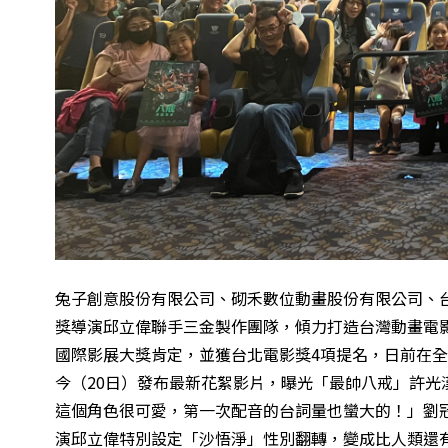
兔子創意股份有限公司、砌禾數位動畫股份有限公司、台
獎導演邱立偉聯手三金製作團隊，傾力打造台灣動畫電
國際影展大獎肯定，並獲台北電影獎4項提名，日前
在全
今（20日）發布最新花絮影片，曝光「最帥八戒」許
這個角色很可愛，第一次配音的台詞量也蠻大的！」劉
演邱立偉特別設定「沙悟淨」性別翻轉，變成比人類還