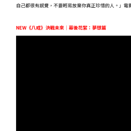
自己都很有感覺，不要輕易放棄你真正珍惜的人。」電影
NEW《八戒》決戰未來｜幕後花絮：夢想篇