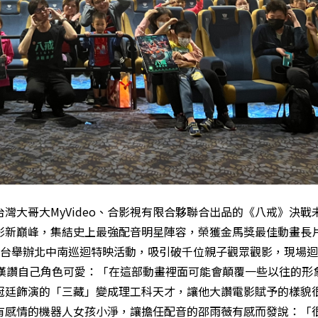
灣大哥大MyVideo、合影視有限合夥聯合出品的《八戒》決戰
影新巔峰，集結史上最強配音明星陣容，
榮獲金馬獎最佳動畫長片
台舉辦北中南巡迴特映活動，吸引破千位親子觀眾觀影，現場迴
光漢讚自己角色可愛：「在這部動畫裡面可能會顛覆一些以往的形
冠廷飾演的「三藏」變成理工科天才，讓他大讚電影賦予的樣貌
有感情的機器人女孩小淨，讓擔任配音的邵雨薇有感而發說：「