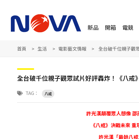
新品
開箱
電競
首頁
生活
電影藝文情報
全台破千位親子觀
全台破千位親子觀眾試片好評轟炸！《八戒
TAG：
八戒
許光漢顛覆眾人想像 
《八戒》決戰未來 重
許光漢「最帥八戒