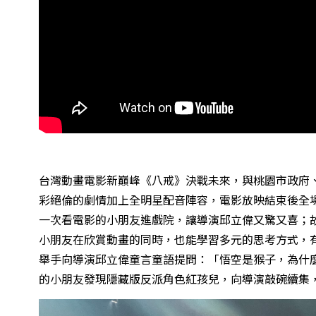
台灣動畫電影新巔峰《八戒》決戰未來，與桃園市政府
彩絕倫的劇情加上全明星配音陣容，電影放映結束後全
一次看電影的小朋友進戲院，讓導演邱立偉又驚又喜；
小朋友在欣賞動畫的同時，也能學習多元的思考方式，
舉手向導演邱立偉童言童語提問：「悟空是猴子，為什
的小朋友發現隱藏版反派角色紅孩兒，向導演敲碗續集