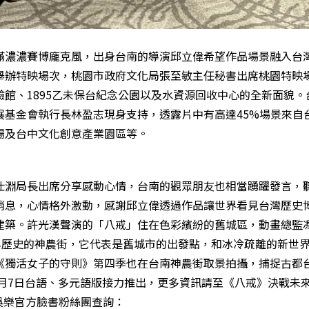
滿濃濃賽博龐克風，出身台南的導演邱立偉希望作品場景融入台
舉辦特映場次，桃園市政府文化局張至敏主任秘書出席桃園特映
館、1895乙未保台紀念公園以及水資源回收中心的全新面貌。
展基金會執行長林盈志現身支持，透露片中有高達45%場景來自
場及台中文化創意產業園區等。
仕淵局長出席分享感動心情，台南的觀眾朋友也相當踴躍發言，
消息，心情格外激動，感謝邱立偉透過作品讓世界看見台灣歷史
建築。許光漢聲演的「八戒」住在色彩繽紛的舊城區，動畫總監
年歷史的神農街，它代表是舊城市的出發點，和冰冷疏離的新世
《獨活女子的守則》第四季也在台南神農街取景拍攝，捕捉古都
6月7日台語、多元語版接力推出，更多資訊請至《八戒》決戰未
娛樂官方臉書粉絲團查詢：