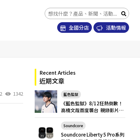
全國分店
活動情報
Recent Articles
近期文章
2
1342
藍色監獄
《藍色監獄》8/12狂熱倒數！
高橋文哉首度襲台 親錄影片喊
話台粉「戲院見」
Soundcore
Soundcore Liberty 5 Pro
Soundcore Liberty 5 Pro系列