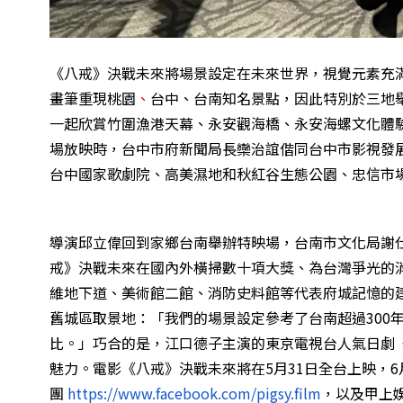
《八戒》決戰未來將場景設定在未來世界，視覺元素充
畫筆重現桃園
、
台中、台南知名景點，因此特別於三地
一起欣賞竹圍漁港天幕、永安觀海橋、永安海螺文化體驗
場放映時，台中市府新聞局長欒治誼偕同台中市影視發
台中國家歌劇院、高美濕地和秋紅谷生態公園、忠信市
導演邱立偉回到家鄉台南舉辦特映場，台南市文化局謝
戒》決戰未來在國內外橫掃數十項大獎、為台灣爭光的
維地下道、美術館二館、消防史料館等代表府城記憶的
舊城區取景地：「我們的場景設定參考了台南超過300
比。」巧合的是，江口德子主演的東京電視台人氣日劇
魅力。電影《八戒》決戰未來將在5月31日全台上映，
團
https://www.facebook.com/pigsy.film
，以及甲上