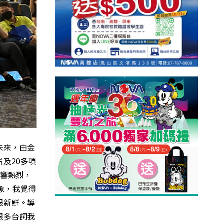
未來，由金
及20多項
響熱烈，
象，我覺得
很新鮮。導
很多台詞我