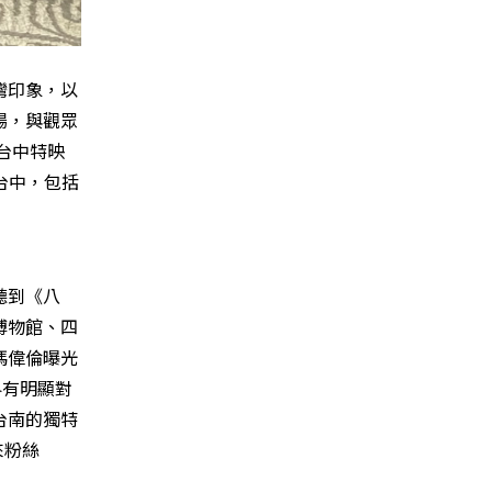
灣印象，以
場，與觀眾
台中特映
台中，包括
聽到《八
博物館、四
馮偉倫曝光
界有明顯對
台南的獨特
來粉絲