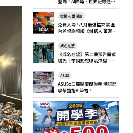
登場！AI降噪、世界紀錄通
話，Pro與Pro Max怎麼選？
鏈鋸人 蕾潔篇
免費入場 ! 八月最強檔來襲 全
台首場劇場版《鏈鋸人 蕾潔
篇》快閃店就在新光三越台北
南西一館8/6限定登場
成名在望
《成名在望》第二季預告震撼
曝光！李國毅怒嗆姚淳耀「當
邱家的狗」兄弟情決裂
ASUS
ASUSx三麗鷗耍酷聯萌 潮玩開
學祭搶抱AI筆電！