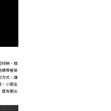
迴特映，精
爸媽帶著第
的方式，讓
是，小朋友
」還有眼尖