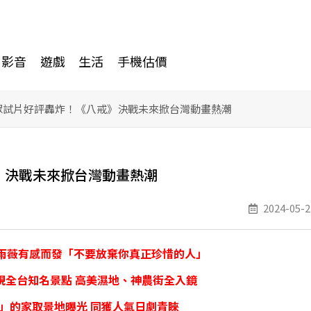
影音
遊戲
生活
手機估價
眾試片好評轟炸！《八戒》決戰未來掀台灣動畫熱潮
》決戰未來掀台灣動畫熱潮
2024-05-2
邵雨薇有感而發「不要放棄你真正珍惜的人」
現全台知名景點 高美濕地、神農街全入鏡
」的家取景地曝光 同獲人氣日劇青睞