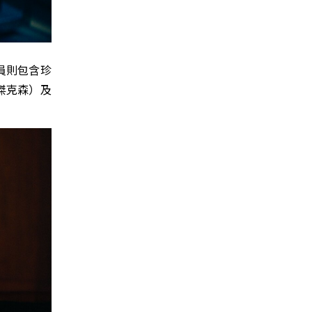
員則包含珍
傑克森）及