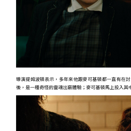
導演提姆波頓表示，多年來他跟麥可基頓都一直有在討
後，是一種奇怪的靈魂出竅體驗；麥可基頓馬上投入其