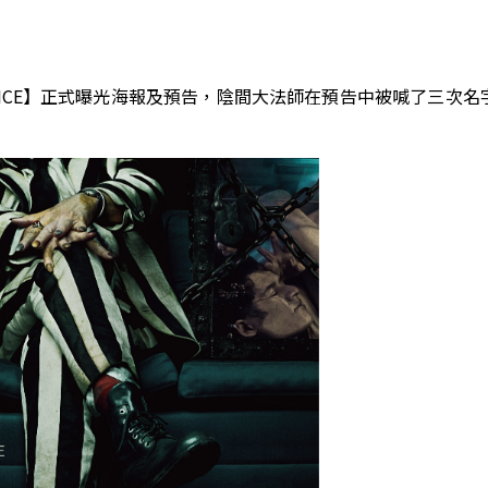
JUICE】正式曝光海報及預告，陰間大法師在預告中被喊了三次名