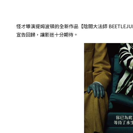
怪才導演提姆波頓的全新作品【陰間大法師 BEETLE
宣告回歸，讓影迷十分期待。