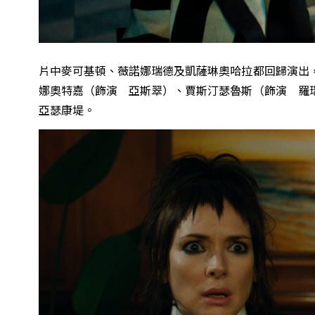
片中麥可基頓、薇諾娜瑞德及凱薩琳奧哈拉都回歸演出
娜奧特嘉（飾演 亞斯翠）、賈斯汀瑟魯斯（飾演 羅
亞瑟康堤。