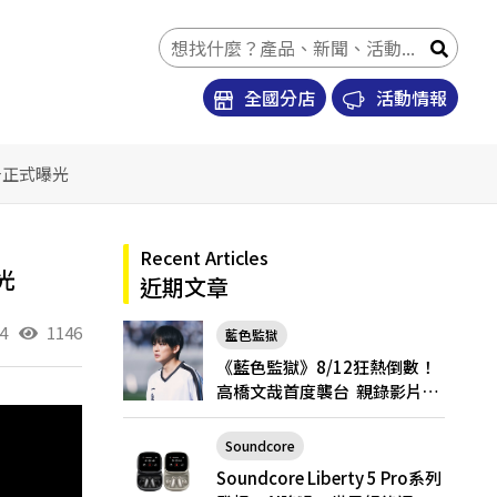
全國分店
活動情報
告正式曝光
Recent Articles
光
近期文章
4
1146
藍色監獄
《藍色監獄》8/12狂熱倒數！
高橋文哉首度襲台 親錄影片喊
話台粉「戲院見」
Soundcore
Soundcore Liberty 5 Pro
Soundcore Liberty 5 Pro系列