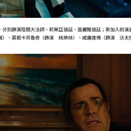
，分別飾演陰間大法師、莉蒂亞迪茲、笛麗雅迪茲；新加入的演
瑞）、莫妮卡貝魯奇（飾演 桃樂絲）、威廉達佛（飾演 沃夫