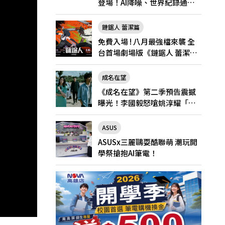
登場！AI降噪、世界紀錄通
話，Pro與Pro Max怎麼選？
鏈鋸人 蕾潔篇
免費入場 ! 八月最強檔來襲 全
台首場劇場版《鏈鋸人 蕾潔
篇》快閃店就在新光三越台北
南西一館8/6限定登場
成名在望
《成名在望》第二季預告震撼
曝光！李國毅怒嗆姚淳耀「當
邱家的狗」兄弟情決裂
ASUS
ASUSx三麗鷗耍酷聯萌 潮玩開
學祭搶抱AI筆電！