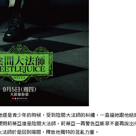
她還是青少年的時候，受到陰間大法師的糾纏，一直逼她跟他結
便問莉蒂亞誰是陰間大法師，莉蒂亞一再警告亞斯翠不要再說出
大法師於是回到陽間，釋放他獨特的混亂力量。