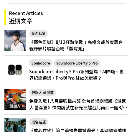
Recent Articles
近期文章
藍色監獄
《藍色監獄》8/12狂熱倒數！高橋文哉首度襲台
親錄影片喊話台粉「戲院見」
Soundcore
Soundcore Liberty 5 Pro
Soundcore Liberty 5 Pro系列登場！AI降噪、世
界紀錄通話，Pro與Pro Max怎麼選？
鏈鋸人 蕾潔篇
免費入場 ! 八月最強檔來襲 全台首場劇場版《鏈鋸
人 蕾潔篇》快閃店就在新光三越台北南西一館8/6
限定登場
成名在望
《成名在望》第二季預告震撼曝光！李國毅怒嗆姚