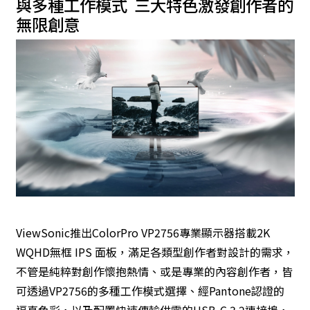
與多種工作模式 三大特色激發創作者的
無限創意
ViewSonic
推出ColorPro
VP2756
專業顯示器搭載2K
WQHD無框 IPS 面板，滿足各類型創作者對設計的需求，
不管是純粹對創作懷抱熱情、或是專業的內容創作者，皆
可透過VP2756的多種工作模式選擇、經Pantone認證的
逼真色彩，以及配置快速傳輸供電的USB-C 3.2連接埠，