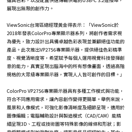
展現出無限的創作力。
ViewSonic台灣區總經理黃金得表示：「ViewSonic於
2018年發表ColorPro專業顯示器系列，將創作者需求視
為優先，致力設計出具備卓越色彩表現並兼顧絕佳功能的
產品。此次推出VP2756專業顯示器，提供絕佳色彩精準
度、視覺清晰度等，希望賦予每個人運用視覺科技發揮創
意的能力，真實呈現出腦海中的所有想像畫面，透過高階
規格的大眾級專業顯示器，實現人人皆可創作的目標。」
ColorPro VP2756專業顯示器具有多種工作模式與功能，
符合不同應用需求，讓內容創作變得更簡單。舉例來說，
風景和人像模式，可強化影像清晰度及細節呈現，適用於
圖像編輯；電腦輔助設計與製造模式（CAD/CAM）能精
細呈現3D、工程或技術圖等特殊影像的線條和形狀；影
音編輯模式則加強對比度，讓影音作品栩栩如生。其中，