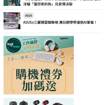
淳耀「當邱家的狗」兄弟情決裂
ASUS
ASUSx三麗鷗耍酷聯萌 潮玩開學祭搶抱AI筆電！