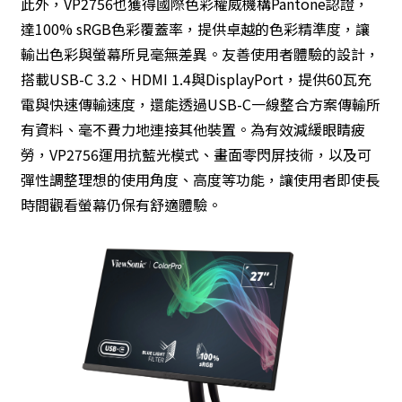
此外，VP2756也獲得國際色彩權威機構Pantone認證，
達100% sRGB色彩覆蓋率，提供卓越的色彩精準度，讓
輸出色彩與螢幕所見毫無差異。友善使用者體驗的設計，
搭載USB-C 3.2、HDMI 1.4與DisplayPort，提供60瓦充
電與快速傳輸速度，還能透過USB-C一線整合方案傳輸所
有資料、毫不費力地連接其他裝置。為有效減緩眼睛疲
勞，VP2756運用抗藍光模式、畫面零閃屏技術，以及可
彈性調整理想的使用角度、高度等功能，讓使用者即使長
時間觀看螢幕仍保有舒適體驗。