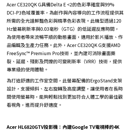
Acer CE320QK G具備Delta E <2的色彩準確度與99%
DCI-P3色域覆蓋率，為創作與內容導向的工作流程提供其
所需的全光譜鮮豔色彩與精準色彩表現。此機型透過120
Hz螢幕刷新率與0.03毫秒（GTG）的低延遲反應時間，
為使用者帶來流暢平順的動態畫面，適用於影片播放、作
品編輯及生產力任務。此外，Acer CE320QK G支援AMD
FreeSync™ Premium Pro技術，並內建可消除畫面撕
裂、延遲、殘影及閃爍的可變刷新率（VRR）技術，提供
專業級的使用體驗。
為打造舒適的工作室空間，此螢幕配備的ErgoStand支架
設計，支援傾斜、左右旋轉及高度調整，讓使用者在長時
間使用螢幕時，能夠輕鬆找到更加符合人體工學的最佳觀
看視角，進而提升舒適度。
Acer HL6820GTV投影機：內建Google TV電視棒的4K