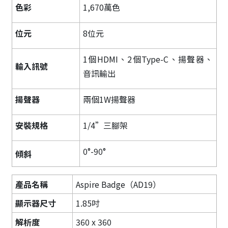
色彩
1,670萬色
位元
8位元
1個HDMI、2個Type-C、揚聲器、
輸入訊號
音訊輸出
揚聲器
兩個1W揚聲器
安裝規格
1/4”三腳架
0°-90°
傾斜
產品名稱
Aspire Badge（AD19）
顯示器尺寸
1.85吋
解析度
360 x 360