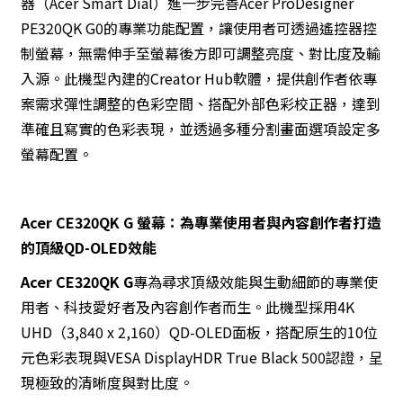
器（Acer Smart Dial）進一步完善Acer ProDesigner
PE320QK G0的專業功能配置，讓使用者可透過遙控器控
制螢幕，無需伸手至螢幕後方即可調整亮度、對比度及輸
入源。此機型內建的Creator Hub軟體，提供創作者依專
案需求彈性調整的色彩空間、搭配外部色彩校正器，達到
準確且寫實的色彩表現，並透過多種分割畫面選項設定多
螢幕配置。
Acer CE320QK G 螢幕：為專業使用者與內容創作者打造
的頂級QD-OLED效能
Acer CE320QK G
專為尋求頂級效能與生動細節的專業使
用者、科技愛好者及內容創作者而生。此機型採用4K
UHD（3,840 x 2,160）QD-OLED面板，搭配原生的10位
元色彩表現與VESA DisplayHDR True Black 500認證，呈
現極致的清晰度與對比度。