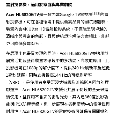
雷射投影機，適用於家庭與專業劇院
[1][2]
Acer HL6820GTV
是一款內建Google TV電視棒
的雷
射投影機，可在各種環境中提供最高品質的劇院級體驗。
裝置內含4K Ultra HD雷射投影系統，不僅能呈現卓越的
清晰度與豐富的色彩，且與傳統燈泡解決方案相比，能耗
更可降低多達35%。
在展現出色畫質表現的同時，Acer HL6820GTV亦適用於
展覽活動及藝術裝置等環境中的多功能、高效能應用。此
投影機可在1080p的解析度下，提供240 Hz刷新率及超低
1毫秒延遲，同時支援最高144 Hz的可變刷新率
（VRR），是使用者享受沉浸式遊戲及流暢影片回放的理
想選擇。Acer HL6820GTV支援公共展示情境的全天候連
續使用，且採用不含汞的雷射光源，其內建360度投影功
能與IP5X防塵等級，進一步展現在各種環境中的靈活性與
耐用性。Acer HL6820GTV的雷射技術可確保其開關機的