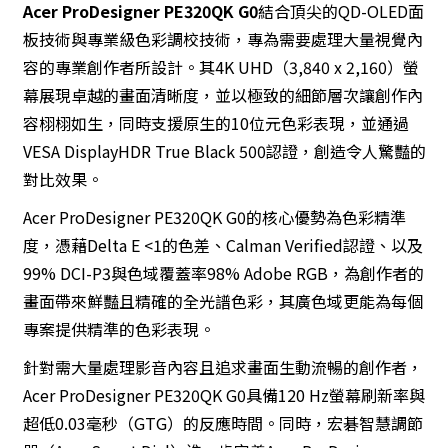
Acer ProDesigner PE320QK G0
結合頂尖的QD-OLED面
板技術與專業級色彩調校技術，專為需要處理大量視覺內
容的專業創作者所設計。其4K UHD（3,840 x 2,160）螢
幕展現卓越的畫面清晰度，並以極致的細節層次讓創作內
容栩栩如生，同時支援原生的10位元色彩表現，並通過
VESA DisplayHDR True Black 500認證，創造令人驚豔的
對比效果。
Acer ProDesigner PE320QK G0的核心優勢為色彩精準
度，憑藉Delta E <1的色差、Calman Verified認證、以及
99% DCI-P3與色域覆蓋率98% Adobe RGB，為創作者的
畫面帶來鮮豔且精確的全光譜色彩，其廣色域更能為每個
專案提供精準的色彩表現。
針對需大量處理影音內容且追求畫面生動流暢的創作者，
Acer ProDesigner PE320QK G0具備120 Hz螢幕刷新率與
超低0.03毫秒（GTG）的反應時間。同時，宏碁智慧調節