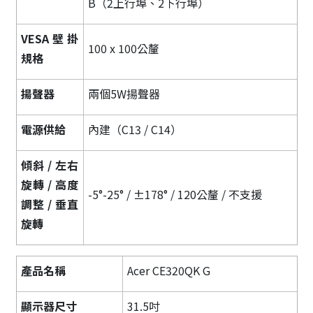
B（2上行埠、2下行埠）
VESA壁掛
100 x 100公釐
規格
揚聲器
兩個5W揚聲器
電源供給
內建（C13 / C14）
傾斜 / 左右
旋轉 / 高度
-5°-25° / ±178° / 120公釐 / 不支援
調整 / 垂直
旋轉
產品名稱
Acer CE320QK G
顯示器尺寸
31.5吋