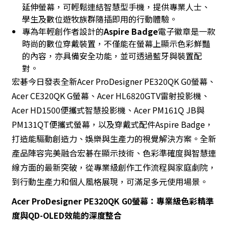
延伸螢幕，可輕鬆連結智慧型手機，提供專業人士、
學生及數位遊牧族群隨插即用的行動體驗。
專為年輕創作者設計的
Aspire Badge
電子徽章是一款
時尚的數位穿戴裝置，不僅能在螢幕上顯示色彩鮮豔
的內容，亦具備安全功能，並可透過藍牙與裝置配
對。
宏碁今日發表全新Acer ProDesigner PE320QK G0螢幕、
Acer CE320QK G螢幕、Acer HL6820GTV雷射投影機、
Acer HD1500便攜式智慧投影機、Acer PM161Q JB與
PM131QT便攜式螢幕，以及穿戴式配件Aspire Badge，
打造能驅動創造力、娛樂與生產力的視覺解決方案。全新
產品陣容完美融合宏碁在顯示技術、色彩準確度與智慧連
線方面的最新突破，從專業級創作工作流程與家庭劇院，
到行動生產力和個人風格展現，可滿足多元使用場景。
Acer ProDesigner PE320QK G0螢幕：專業級色彩精準
度與QD-OLED效能的深度整合