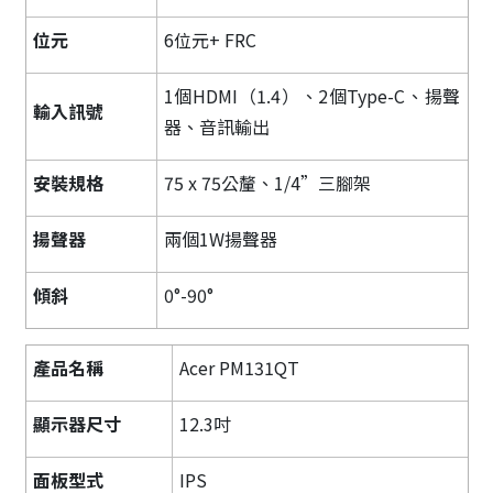
位元
6位元+ FRC
1個HDMI（1.4）、2個Type-C、揚聲
輸入訊號
器、音訊輸出
安裝規格
75 x 75公釐、1/4”三腳架
揚聲器
兩個1W揚聲器
傾斜
0°-90°
產品名稱
Acer PM131QT
顯示器尺寸
12.3吋
面板型式
IPS