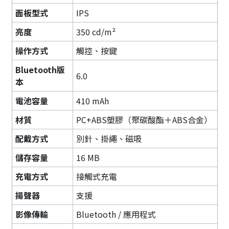
面板型式
IPS
亮度
350 cd/m²
操作方式
觸控、按鍵
Bluetooth版
6.0
本
電池容量
410 mAh
材質
PC+ABS塑膠（聚碳酸酯＋ABS合金）
配戴方式
別針、掛繩、磁吸
儲存容量
16 MB
充電方式
接觸式充電
揚聲器
支援
影像傳輸
Bluetooth / 應用程式