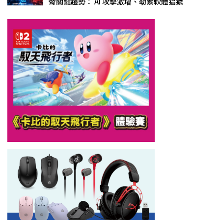
脅關鍵趨勢： AI 攻擊激增、勒索軟體猖獗