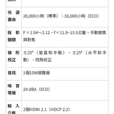
光源
20,000小時（標準）、30,000小時（ECO）
壽命
投影
F = 1.94～2.12、f = 11.9~15.5公釐、手動變焦
鏡頭
與對焦
梯形
±25°（垂直和手動）、±25°（水平和手
校正
動）、四角校正
音訊
1個10W揚聲器
噪音
29 dBA（ECO）
等級
輸入
2個HDMI 2.1（HDCP 2.2）
介面