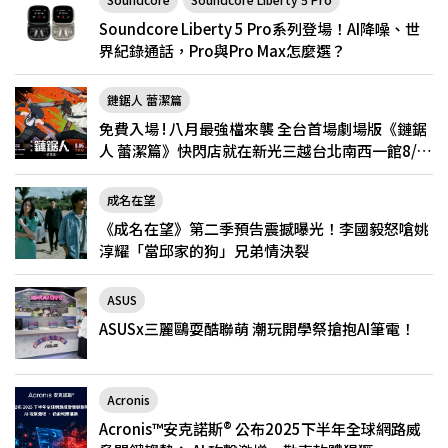
Soundcore Liberty 5 Pro系列登場！AI降噪、世
界紀錄通話，Pro與Pro Max怎麼選？
鏈鋸人 蕾潔篇
免費入場 ! 八月最強檔來襲 全台首場劇場版《鏈鋸
人 蕾潔篇》快閃店就在新光三越台北南西一館8/6
限定登場
成名在望
《成名在望》第二季預告震撼曝光！李國毅怒嗆姚
淳耀「當邱家的狗」兄弟情決裂
ASUS
ASUSx三麗鷗耍酷聯萌 潮玩開學祭搶抱AI筆電！
Acronis
Acronis™安克諾斯® 公布2025下半年全球網路威