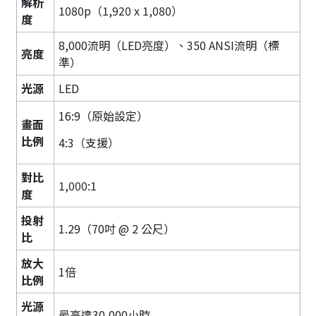
解析
1080p（1,920 x 1,080）
度
8,000流明（LED亮度）、350 ANSI流明（標
亮度
準）
光源
LED
16:9（原始設定）
畫面
比例
4:3（支援）
對比
1,000:1
度
投射
1.29（70吋 @ 2 公尺）
比
放大
1倍
比例
光源
最高達30,000小時