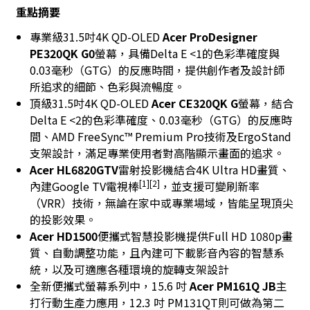
重點摘要
專業級31.5吋4K QD-OLED
Acer ProDesigner
PE320QK G0
螢幕，具備Delta E <1的色彩準確度與
0.03毫秒（GTG）的反應時間，提供創作者及設計師
所追求的細節、色彩與流暢度。
頂級31.5吋4K QD-OLED
Acer CE320QK G
螢幕，結合
Delta E <2的色彩準確度、0.03毫秒（GTG）的反應時
間、AMD FreeSync™ Premium Pro技術及ErgoStand
支架設計，滿足專業使用者對高階顯示畫面的追求。
Acer HL6820GTV
雷射投影機結合4K Ultra HD畫質、
[1][2]
內建Google TV電視棒
，並支援可變刷新率
（VRR）技術，無論在家中或專業場域，皆能呈現頂尖
的投影效果。
Acer HD1500
便攜式智慧投影機提供Full HD 1080p畫
質、自動調整功能，且內建可下載影音內容的智慧系
統，以及可適應各種環境的旋轉支架設計
全新便攜式螢幕系列中，15.6 吋
Acer PM161Q JB
主
打行動生產力應用，12.3 吋 PM131QT則可做為第二