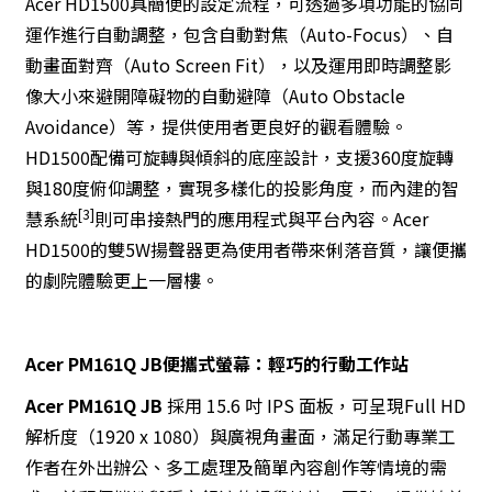
Acer HD1500具簡便的設定流程，可透過多項功能的協同
運作進行自動調整，包含自動對焦（Auto-Focus）、自
動畫面對齊（Auto Screen Fit），以及運用即時調整影
像大小來避開障礙物的自動避障（Auto Obstacle
Avoidance）等，提供使用者更良好的觀看體驗。
HD1500配備可旋轉與傾斜的底座設計，支援360度旋轉
與180度俯仰調整，實現多樣化的投影角度，而內建的智
[3]
慧系統
則可串接熱門的應用程式與平台內容。Acer
HD1500的雙5W揚聲器更為使用者帶來俐落音質，讓便攜
的劇院體驗更上一層樓。
Acer PM161Q JB便攜式螢幕：輕巧的行動工作站
Acer PM161Q JB
採用 15.6 吋 IPS 面板，可呈現Full HD
解析度（1920 x 1080）與廣視角畫面，滿足行動專業工
作者在外出辦公、多工處理及簡單內容創作等情境的需