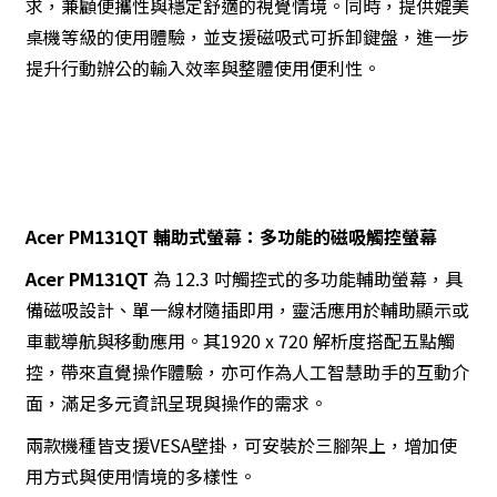
求，兼顧便攜性與穩定舒適的視覺情境。同時，提供媲美
桌機等級的使用體驗，並支援磁吸式可拆卸鍵盤，進一步
提升行動辦公的輸入效率與整體使用便利性。
Acer PM131QT 輔助式螢幕：多功能的磁吸觸控螢幕
Acer PM131QT
為 12.3 吋觸控式的多功能輔助螢幕，具
備磁吸設計、單一線材隨插即用，靈活應用於輔助顯示或
車載導航與移動應用。其1920 x 720 解析度搭配五點觸
控，帶來直覺操作體驗，亦可作為人工智慧助手的互動介
面，滿足多元資訊呈現與操作的需求。
兩款機種皆支援VESA壁掛，可安裝於三腳架上，增加使
用方式與使用情境的多樣性。