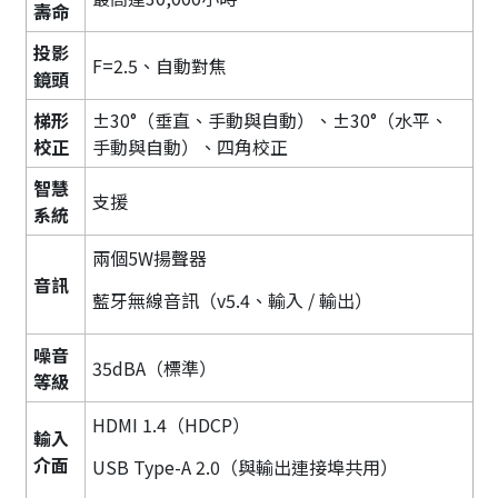
壽命
投影
F=2.5、自動對焦
鏡頭
梯形
±30°（垂直、手動與自動）、±30°（水平、
校正
手動與自動）、四角校正
智慧
支援
系統
兩個5W揚聲器
音訊
藍牙無線音訊（v5.4、輸入 / 輸出）
噪音
35dBA（標準）
等級
HDMI 1.4（HDCP）
輸入
介面
USB Type-A 2.0（與輸出連接埠共用）