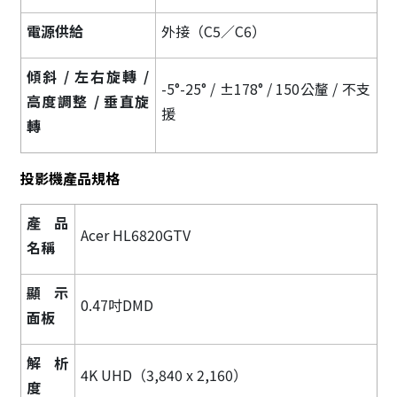
電源供給
外接（C5／C6）
傾斜 / 左右旋轉 /
-5°-25° / ±178° / 150公釐 / 不支
高度調整 / 垂直旋
援
轉
投影機產品規格
產品
Acer HL6820GTV
名稱
顯示
0.47吋DMD
面板
解析
4K UHD（3,840 x 2,160）
度