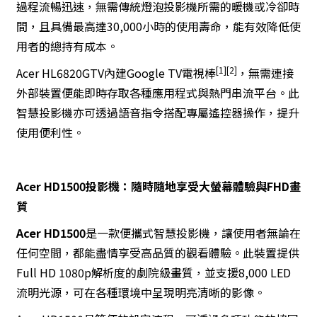
過程流暢迅速，無需傳統燈泡投影機所需的暖機或冷卻時
間，且具備最高達30,000小時的使用壽命，能有效降低使
用者的總持有成本。
[1][2]
Acer HL6820GTV內建Google TV電視棒
，無需連接
外部裝置便能即時存取各種應用程式與熱門串流平台。此
智慧投影機亦可透過語音指令搭配專屬遙控器操作，提升
使用便利性。
Acer HD1500投影機：隨時隨地享受大螢幕體驗與FHD畫
質
Acer HD1500
是一款便攜式智慧投影機，讓使用者無論在
任何空間，都能盡情享受高品質的觀看體驗。此裝置提供
Full HD 1080p解析度的劇院級畫質，並支援8,000 LED
流明光源，可在各種環境中呈現明亮清晰的影像。