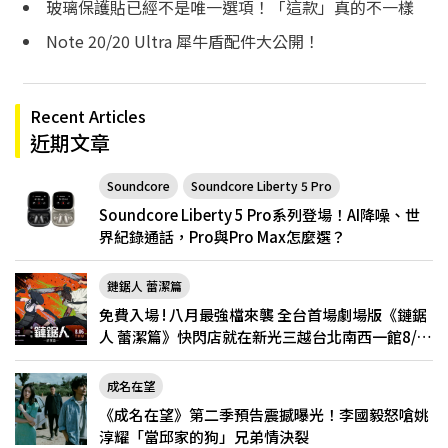
玻璃保護貼已經不是唯一選項！「這款」真的不一樣
Note 20/20 Ultra 犀牛盾配件大公開！
Recent Articles
近期文章
Soundcore
Soundcore Liberty 5 Pro
Soundcore Liberty 5 Pro系列登場！AI降噪、世
界紀錄通話，Pro與Pro Max怎麼選？
鏈鋸人 蕾潔篇
免費入場 ! 八月最強檔來襲 全台首場劇場版《鏈鋸
人 蕾潔篇》快閃店就在新光三越台北南西一館8/6
限定登場
成名在望
《成名在望》第二季預告震撼曝光！李國毅怒嗆姚
淳耀「當邱家的狗」兄弟情決裂