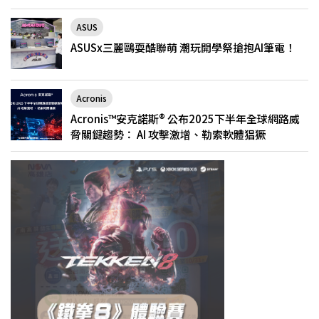
ASUS
ASUSx三麗鷗耍酷聯萌 潮玩開學祭搶抱AI筆電！
Acronis
Acronis™安克諾斯® 公布2025下半年全球網路威
脅關鍵趨勢： AI 攻擊激增、勒索軟體猖獗