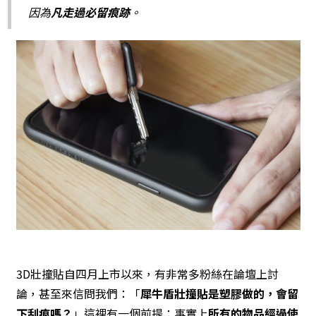
因為
凡走過必留痕跡
。
3D壯撞貼自四月上市以來，有非常多粉絲在論壇上討
論，甚至來信問我們：「
犀牛盾壯撞貼是塑膠做的，會留
下刮痕嗎？
」這裡有一個前提：事實上
所有的物品經過使