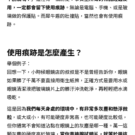
用，一定都會留下使用痕跡
。無論是電腦、手機、或是玻
璃做的保護貼。而犀牛盾的壯撞貼，當然也會有使用痕
跡。
使用痕跡是怎麼產生？
舉個例子：
回想一下，小時候眼鏡店的叔叔是不是曾經告訴你，眼鏡
如果髒了千萬不要直接用衛生紙擦，正確方式是要用水或
眼鏡清潔液把玻璃鏡片上的髒汙沖洗乾淨，再輕輕把水滴
吸乾。
這是因為
我們每天身處的環境中，有非常多灰塵和懸浮微
粒
，或大或小，有可能硬度非常高，也可能硬度比較低，
但你通常不會知道沾黏在眼鏡上的灰塵是哪一種。萬一這
顆灰塵的硬度高於玻璃，
當你直接擦拭鏡片，就等於用這