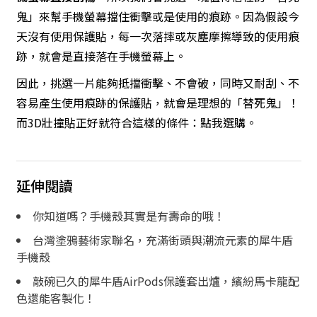
鬼」來幫手機螢幕擋住衝擊或是使用的痕跡。因為假設今
天沒有使用保護貼，每一次落摔或灰塵摩擦導致的使用痕
跡，就會是直接落在手機螢幕上。
因此，挑選一片能夠抵擋衝擊、不會破，同時又耐刮、不
容易產生使用痕跡的保護貼，就會是理想的「替死鬼」！
而3D壯撞貼正好就符合這樣的條件：
點我選購
。
延伸閱讀
你知道嗎？手機殼其實是有壽命的哦！
台灣塗鴉藝術家聯名，充滿街頭與潮流元素的犀牛盾
手機殼
敲碗已久的犀牛盾AirPods保護套出爐，繽紛馬卡龍配
色還能客製化！