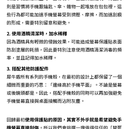
則是習慣將手機跟鑰匙、傘、雜物一起堆放在包包裡，這
些行為都可能加速手機螢幕受到擠壓、摩擦，而加速刮痕
的形成，需要特別留意和避免。
2. 使用酒精清潔時，加水稀釋
因為酒精具有輕微的侵蝕效果，可能造成螢幕保護貼表面
防刮塗層的耗損，因此要特別注意使用酒精清潔消毒的頻
率，並且記得加水稀釋。
3. 搭配其他防護配件
犀牛盾所有系列的手機殼，在最初的設計上都保留了一個
細微而重要的巧思：「邊緣高於手機平面」。不論是螢幕
或後鏡頭都是。因此，搭配手機殼的同時可以再加強避免
手機螢幕直接與桌面接觸而沾附灰塵。
回歸最初
使用保護貼的原因，其實不外乎就是希望避免手
機螢幕直接刮傷
。所以我們會挑選一塊值得信任的「替死