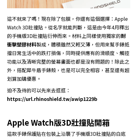
這不就來了嗎！現在除了包膜，你還有這個選擇：Apple
Watch 3D壯撞貼。從名字就能判斷，這是由今年4月釋出
的手機版3D壯撞貼衍伸而來。材料上同樣使用獨家的
耐
衝擊塑膠材料
製成，體積雖然又輕又薄，但用來幫手錶抵
擋日常生活中的跌打損傷，同時提供應有的滑順度、觸控
功能以及清晰完整的螢幕畫面也都是沒有問題的！除此之
外，搭配犀牛盾手錶殼，也是可以完全相容，甚至還有超
划算加購優惠。
迫不及待的可以先來去逛逛：
https://url.rhinoshield.tw/awip1229b
Apple Watch版3D壯撞貼開箱
這款手錶保護貼在包裝上沿襲了手機版3D壯撞貼的白底