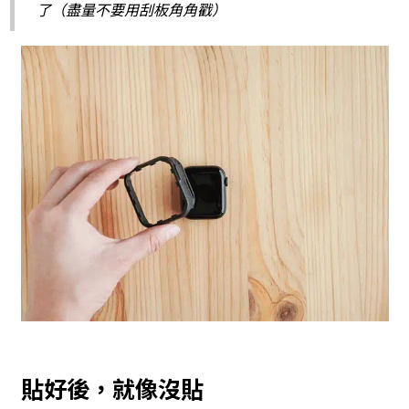
了（盡量不要用刮板角角戳）
貼好後，就像沒貼