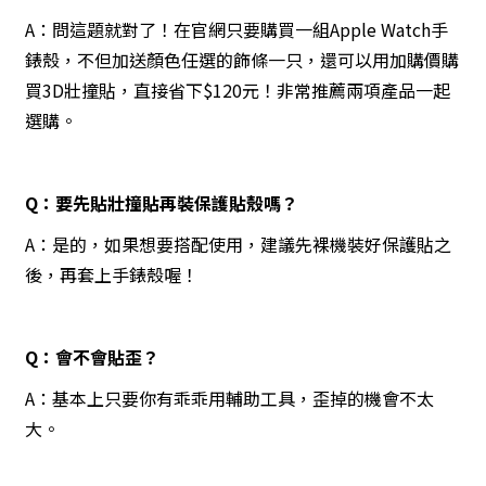
A：問這題就對了！在官網只要購買一組Apple Watch手
錶殼，不但加送顏色任選的飾條一只，還可以用加購價購
買3D壯撞貼，直接省下$120元！非常推薦兩項產品一起
選購。
Q：要先貼壯撞貼再裝保護貼殼嗎？
A：是的，如果想要搭配使用，建議先裸機裝好保護貼之
後，再套上手錶殼喔！
Q：會不會貼歪？
A：基本上只要你有乖乖用輔助工具，歪掉的機會不太
大。