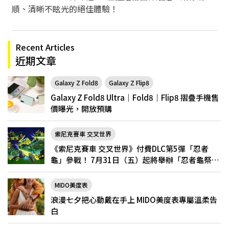
順、清晰不眩光的絕佳體驗！
Recent Articles
近期文章
Galaxy Z Fold8
Galaxy Z Flip8
Galaxy Z Fold8 Ultra｜Fold8｜Flip8 摺疊手機售
價曝光，開放預購
索尼克賽車 交叉世界
《索尼克賽車 交叉世界》付費DLC第5彈「忍者
龜」參戰！ 7月31日（五）起將舉辦「忍者龜祭
典」
MIDO美度表
浪漫七夕把心動戴在手上 MIDO美度表專屬溫柔告
白