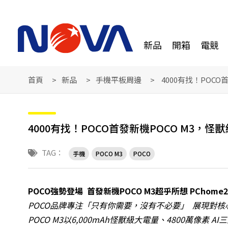
新品
開箱
電競
首頁
新品
手機平板周邊
4000有找！POCO
4000有找！POCO首發新機POCO M3，怪
TAG：
手機
POCO M3
POCO
POCO
強勢登場
首發新機
POCO M3
超乎所想
PChome2
POCO
品牌專注「只有你需要，沒有不必要」
展現對核
POCO M3
以
6,000mAh
怪獸級大電量、
4800
萬像素
AI
三