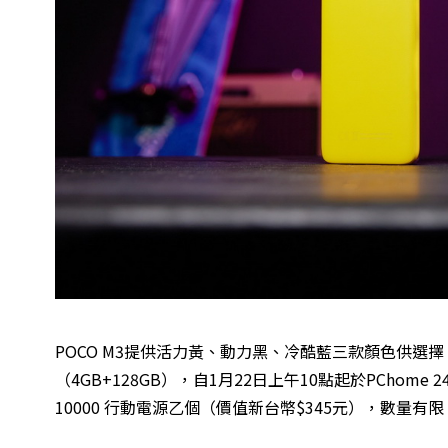
POCO M3提供活力黃、動力黑、冷酷藍三款顏色供選擇，售價
（4GB+128GB），自1月22日上午10點起於PChom
10000 行動電源乙個（價值新台幣$345元），數量有