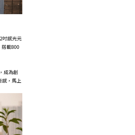
/2吋感光元
搭載800
，成為創
術感，馬上