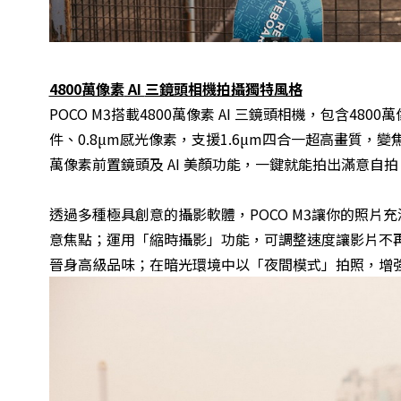
4800
萬像素
AI
三鏡頭相機拍攝獨特風格
POCO M3搭載4800萬像素 AI 三鏡頭相機，包含48
件、0.8μm感光像素，支援1.6μm四合一超高畫質
萬像素前置鏡頭及 AI 美顏功能，一鍵就能拍出滿意自拍
透過多種極具創意的攝影軟體，POCO M3讓你的照
意焦點；運用「縮時攝影」功能，可調整速度讓影片不
晉身高級品味；在暗光環境中以「夜間模式」拍照，增強照