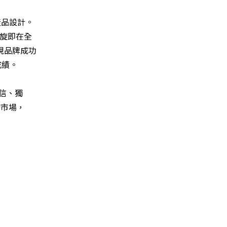
產品設計。
姿旋即在全
o展現品牌成功
成績。
信、獨
灣市場，