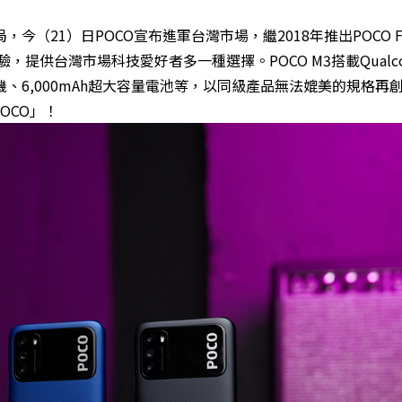
今（21）日POCO宣布進軍台灣市場，繼2018年推出POCO 
，提供台灣市場科技愛好者多一種選擇。POCO M3搭載Qualc
 三鏡頭相機、6,000mAh超大容量電池等，以同級產品無法媲美的規格再
OCO」！