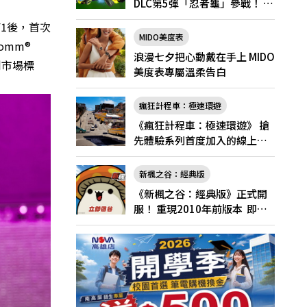
DLC第5彈「忍者龜」參戰！ 7
月31日（五）起將舉辦「忍者
F1後，首次
龜祭典」
MIDO美度表
omm®
浪漫七夕把心動戴在手上 MIDO
創市場標
美度表專屬溫柔告白
瘋狂計程車：極速環遊
《瘋狂計程車：極速環遊》 搶
先體驗系列首度加入的線上多
人遊玩！
新楓之谷：經典版
《新楓之谷：經典版》正式開
服！ 重現2010年前版本 即日
起登入領好禮