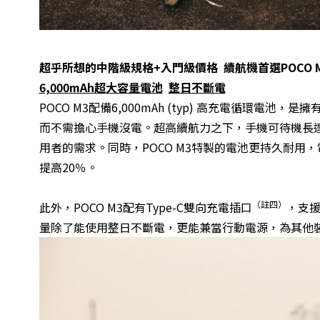
超乎所想的中階級規格
+
入門級價格
續航機首選
POCO 
6,000mAh
超大容量電池
整日不斷電
POCO M3配備6,000mAh (typ) 高充電循環
而不需擔心手機沒電。超高續航力之下，手機可待機長達
用者的需求。同時，POCO M3特製的電池更持久耐用
提高20％。
（註四）
此外，POCO M3配有Type-C雙向充電插口
，支援
量除了能使用整日不斷電，更能兼當行動電源，為其他