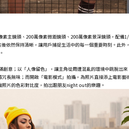
00萬像素主鏡頭、200萬像素微距鏡頭、200萬像素景深鏡頭，配備1
，變焦後依然保持清晰，讓用戶捕捉生活中的每一個重要時刻。此外，
。
片充滿創意；以「人像留色」，讓主角從周遭混亂的環境中跳脫出來
再冗長無味；而開啟「電影模式」拍攝，為照片直接添上電影藝
片的色彩對比度，拍出跟朋友night out的樂趣。