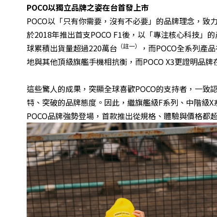
POCO
以獨立品牌之姿在台首發上市
POCO以「只有你需要，沒有不必要」的品牌理念，致
於2018年推出首支POCO F1後，以「專注核心科技」
（註一）
球累積出貨量超過220萬台
，而POCO全系列產品
地與其他頂級旗艦手機相抗衡，而POCO X3更證明品
這些驚人的成果，突顯全球喜歡POCO的支持者，一致
特、突破的品牌態度。因此，繼旗艦級F系列、中階級X
POCO品牌強勢登場，首款推出從規格、體驗與價格都超