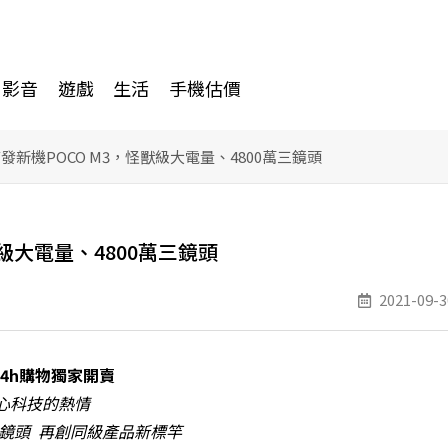
影音
遊戲
生活
手機估價
首發新機POCO M3，怪獸級大電量、4800萬三鏡頭
獸級大電量、4800萬三鏡頭
2021-09-3
4h
購物獨家開賣
心科技的熱情
鏡頭
再創同級產品新標竿