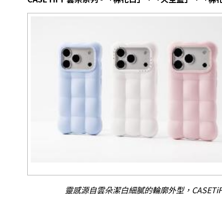
靈感源自雲朵潔白細膩的輪廓外型，CASET