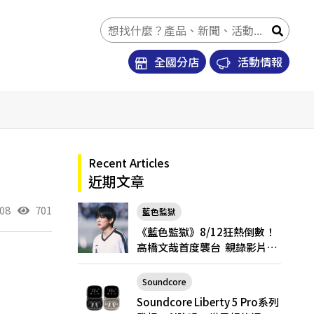
全國分店
活動情報
Recent Articles
近期文章
08
701
藍色監獄
《藍色監獄》8/12狂熱倒數！
高橋文哉首度襲台 親錄影片喊
話台粉「戲院見」
Soundcore
Soundcore Liberty 5 Pro
Soundcore Liberty 5 Pro系列