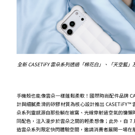
全新 CASETiFY 雲朵系列透過「棉花白」、「天
手機殼也能像雲朵一樣蓬鬆柔軟！國際時尚配件品牌 CAS
計與細膩柔滑的矽膠材質為核心設計推出 CASETiFY™
朵系列靈感源自那些躺在被窩、光線穿射過空氣的慵懶
同配色，注入漫步於雲朵之間的輕柔想像；此外，自 7 月 9 
造雲朵系列限定快閃體驗空間，邀請消費者展開一場在