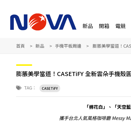
新品
開箱
電競
首頁
新品
手機平板周邊
膨脹美學當道！CAS
膨脹美學當道！CASETiFY 全新雲朵手機
TAG：
CASETiFY
「棉花白」、「天空藍
攜手
台北人氣風格
咖啡廳 Messy 