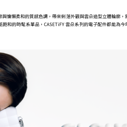
廓與慵懶柔和的質感色調，帶來俐落外觀與雲朵造型立體輪廓，
和的時髦系單品，CASETiFY 雲朵系列的電子配件都能為今