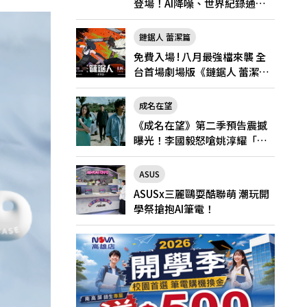
登場！AI降噪、世界紀錄通
話，Pro與Pro Max怎麼選？
鏈鋸人 蕾潔篇
免費入場 ! 八月最強檔來襲 全
台首場劇場版《鏈鋸人 蕾潔
篇》快閃店就在新光三越台北
南西一館8/6限定登場
成名在望
《成名在望》第二季預告震撼
曝光！李國毅怒嗆姚淳耀「當
邱家的狗」兄弟情決裂
ASUS
ASUSx三麗鷗耍酷聯萌 潮玩開
學祭搶抱AI筆電！