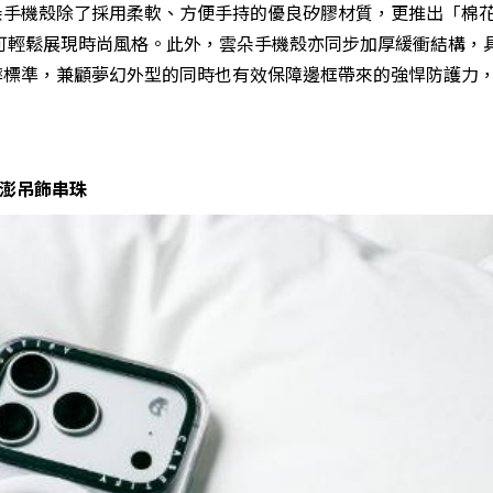
新雲朵手機殼除了採用柔軟、方便手持的優良矽膠材質，更推出「棉
可輕鬆展現時尚風格。此外，雲朵手機殼亦同步加厚緩衝結構，
規級防摔標準，兼顧夢幻外型的同時也有效保障邊框帶來的強悍防護力
、澎澎吊飾串珠