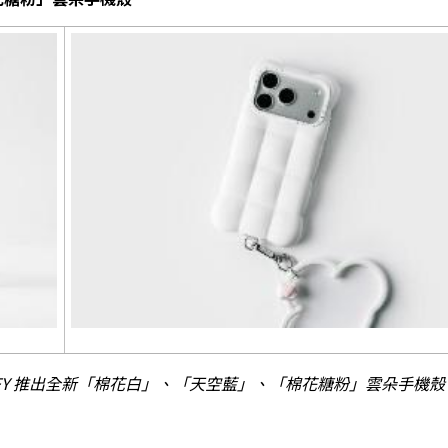
iFY 推出全新「棉花白」、「天空藍」、「棉花糖粉」雲朵手機殼