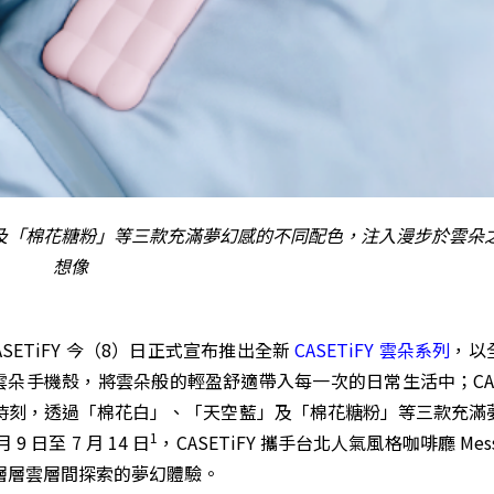
空藍」及「棉花糖粉」等三款充滿夢幻感的不同配色，注入漫步於雲朵
想像
ETiFY 今（8）日正式宣布推出全新
CASETiFY 雲朵系列
，以
 雲朵手機殼，將雲朵般的輕盈舒適帶入每一次的日常生活中；CASE
時刻，透過「棉花白」、「天空藍」及「棉花糖粉」等三款充滿
1
日至 7 月 14 日
，CASETiFY 攜手台北人氣風格咖啡廳 Messy
層層雲層間探索的夢幻體驗。