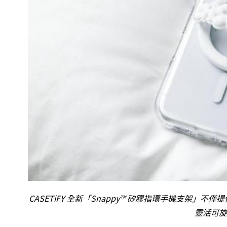
CASETiFY 全新「Snappy™ 矽膠指環手機支架」不
靈活可旋