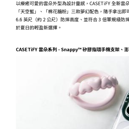
以療癒可愛的雲朵外型為設計靈感，CASETiFY 全
「天空藍」、「棉花糖粉」三款夢幻配色，隨手拿出即
6.6 英尺（約 2 公尺）防摔高度、並符合 3 倍軍
於夏日的輕盈新選擇。
CASETiFY 雲朵系列 - Snappy™ 矽膠指環手機支架