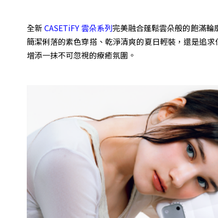
全新
CASETiFY 雲朵系列
完美融合蓬鬆雲朵般的飽滿輪
簡潔俐落的素色穿搭、乾淨清爽的夏日輕裝，還是追求低飽
增添一抹不可忽視的療癒氛圍。