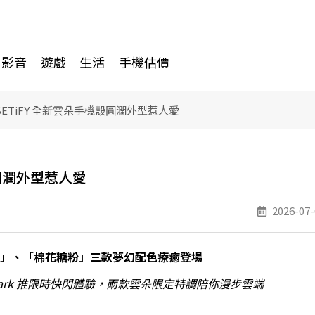
影音
遊戲
生活
手機估價
ETiFY 全新雲朵手機殼圓潤外型惹人愛
殼圓潤外型惹人愛
2026-07-
」、「棉花糖粉」三款夢幻配色療癒登場
Mark 推限時快閃
體驗
，
兩款雲朵限定特調陪你漫步雲端