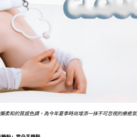
廓與慵懶柔和的質感色調，為今年夏季時尚增添一抹不可忽視的療癒
棉花糖粉」雲朵手機殼