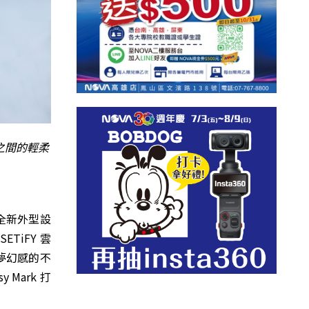
之間的輕柔
全新外型設
TiFY 雲
夢幻感的不
 Mark 打