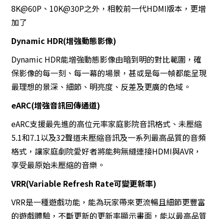
8K@60P、10K@30P之外，相較前一代HDMI版本，更增
加了
Dynamic HDR(增強動態影像)
Dynamic HDR能增強動態影像由暗到明的對比範圍，確
保影像的每一刻、每一幕的場景，甚或是每一幀都能呈現
最理想的景深、細節、明亮度、反差及更廣的色域。
eARC(增強音訊回傳通道)
eARC支援最先進的高位元率家庭影院音訊格式、未壓縮
5.1和7.1以及32聲道未壓縮音訊及一系列最高品質的音頻
格式，讓家庭劇院愛好者將能夠無縫連接HDMI與AVR，
享受最原始未壓縮的音樂。
VRR(Variable Refresh Rate可變更新率)
VRR是一種遊戲功能，能為玩家帶來更流暢且細節更豐富
的遊戲體驗，不斷更新的更新率顯示畫面，能以最高品質