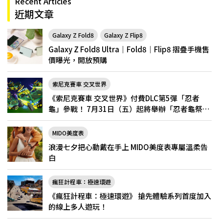
Recent Articles
近期文章
Galaxy Z Fold8
Galaxy Z Flip8
Galaxy Z Fold8 Ultra｜Fold8｜Flip8 摺疊手機售
價曝光，開放預購
索尼克賽車 交叉世界
《索尼克賽車 交叉世界》付費DLC第5彈「忍者
龜」參戰！ 7月31日（五）起將舉辦「忍者龜祭
典」
MIDO美度表
浪漫七夕把心動戴在手上 MIDO美度表專屬溫柔告
白
瘋狂計程車：極速環遊
《瘋狂計程車：極速環遊》 搶先體驗系列首度加入
的線上多人遊玩！