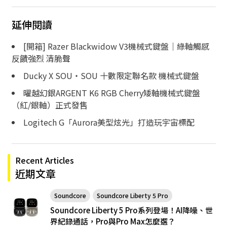
延伸閱讀
[開箱] Razer Blackwidow V3機械式鍵盤｜綠軸觸感
反饋強烈 清脆聲
Ducky X SOU・SOU 十數限定聯名款 機械式鍵盤
曜越幻銀ARGENT K6 RGB Cherry矮軸機械式鍵盤
（紅/銀軸）正式發售
Logitech G「Aurora美型炫光」打造玩宇宙標配
Recent Articles
近期文章
Soundcore
Soundcore Liberty 5 Pro
Soundcore Liberty 5 Pro系列登場！AI降噪、世
界紀錄通話，Pro與Pro Max怎麼選？