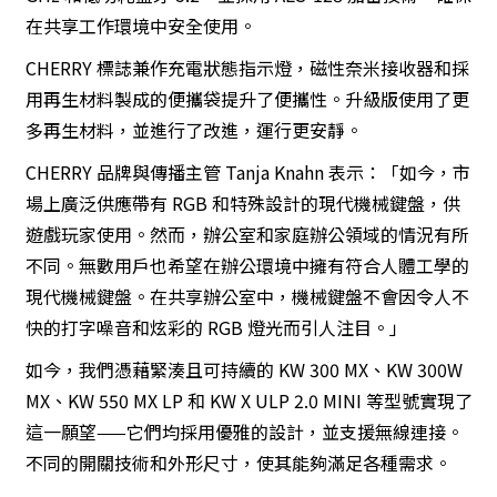
在共享工作環境中安全使用。
CHERRY 標誌兼作充電狀態指示燈，磁性奈米接收器和採
用再生材料製成的便攜袋提升了便攜性。升級版使用了更
多再生材料，並進行了改進，運行更安靜。
CHERRY 品牌與傳播主管 Tanja Knahn 表示：「如今，市
場上廣泛供應帶有 RGB 和特殊設計的現代機械鍵盤，供
遊戲玩家使用。然而，辦公室和家庭辦公領域的情況有所
不同。無數用戶也希望在辦公環境中擁有符合人體工學的
現代機械鍵盤。在共享辦公室中，機械鍵盤不會因令人不
快的打字噪音和炫彩的 RGB 燈光而引人注目。」
如今，我們憑藉緊湊且可持續的 KW 300 MX、KW 300W
MX、KW 550 MX LP 和 KW X ULP 2.0 MINI 等型號實現了
這一願望——它們均採用優雅的設計，並支援無線連接。
不同的開關技術和外形尺寸，使其能夠滿足各種需求。