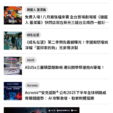
鏈鋸人 蕾潔篇
免費入場 ! 八月最強檔來襲 全台首場劇場版《鏈鋸
人 蕾潔篇》快閃店就在新光三越台北南西一館8/6
限定登場
成名在望
《成名在望》第二季預告震撼曝光！李國毅怒嗆姚
淳耀「當邱家的狗」兄弟情決裂
ASUS
ASUSx三麗鷗耍酷聯萌 潮玩開學祭搶抱AI筆電！
Acronis
Acronis™安克諾斯® 公布2025下半年全球網路威
脅關鍵趨勢： AI 攻擊激增、勒索軟體猖獗