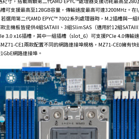
格尺寸，搭載兩顆第二代AMD EPYC™處理器支援功耗最高至28
可支援最高至128GB容量，傳輸速度最高可達3200MHz。在I
選用第二代AMD EPYC™ 7002系列處理器時，M.2插槽與一組P
主機板皆提供4組SATAIII、3組SlimSAS（適用於12組SATAII
3.0 x16插槽，其中一組插槽（slot_6）可支援PCIe 4.0傳
Z71-CE1兩款配置不同的網路連接埠規格，MZ71-CE0擁有快
雙1GbE網路連接埠。