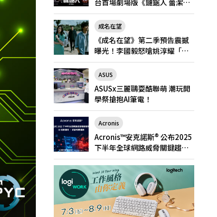
台首場劇場版《鏈鋸人 蕾潔
篇》快閃店就在新光三越台北
南西一館8/6限定登場
成名在望
《成名在望》第二季預告震撼
曝光！李國毅怒嗆姚淳耀「當
邱家的狗」兄弟情決裂
ASUS
ASUSx三麗鷗耍酷聯萌 潮玩開
學祭搶抱AI筆電！
Acronis
Acronis™安克諾斯® 公布2025
下半年全球網路威脅關鍵趨
勢： AI 攻擊激增、勒索軟體猖
獗