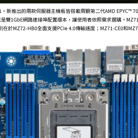
1
。新推出的兩款伺服器主機板皆搭載兩顆第二代AMD EPYC™ 70
E或是雙1GbE網路連接埠配置版本，讓使用者依照需求選購。MZ71-
MZ72-HB0全面支援PCIe 4.0傳輸速度；MZ71-CE0和MZ71