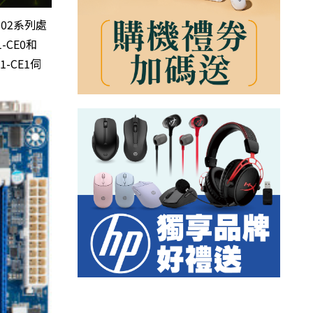
02系列處
CE0和
-CE1伺