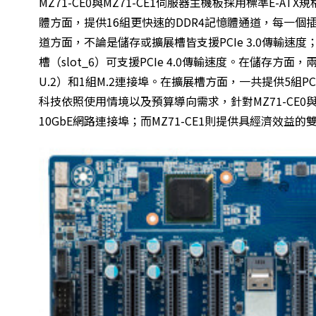
MZ71-CE0
與
MZ71-CE1
伺服器主機板採用標準E-ATX規
體方面，提供16組更快速的DDR4記憶體通道，每一個插槽
道方面，不論是儲存或擴展槽皆支援PCIe 3.0傳輸速度；若
槽（slot_6）可支援PCIe 4.0傳輸速度。在儲存方面，兩款
U.2）和1組M.2連接埠。在擴展槽方面，一共提供5組PCIe 
科技依照使用情境以及預算導向需求，針對MZ71-CE0與M
10GbE網路連接埠；而MZ71-CE1則提供具經濟效益的