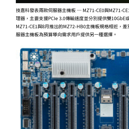
技嘉科發表兩款伺服器主機板 ─
MZ71-CE0
與
MZ71-CE
理器，主要支援PCIe 3.0傳輸速度並分別提供雙10Gb
MZ71-CE1與8月推出的
MZ72-HB0
主機板規格相近，差別在於
服器主機板為預算導向需求用戶提供另一種選擇。