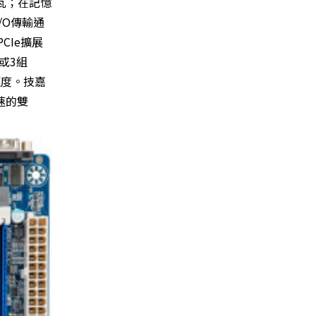
0瓦；在記憶
/O傳輸通
CIe擴展
I或3組
輸速度。技嘉
速的雙