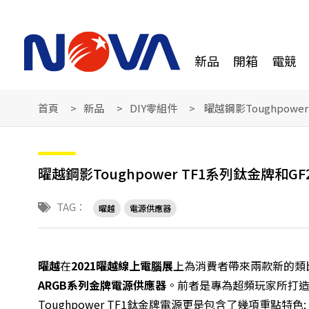
新品
開箱
電競
首頁
新品
DIY零組件
曜越鋼影Toughpowe
曜越鋼影Toughpower TF1系列鈦金牌和G
TAG：
曜越
電源供應器
曜越
在
2021
曜越線上電腦展
上為消費者帶來兩款新的類
ARGB
系列金牌電源供應器
。前者是專為超頻玩家所打造的
Toughpower TF1鈦金牌電源更是包含了幾項重點特色: 負載暫