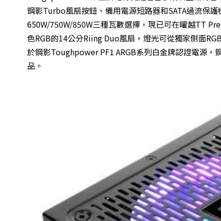
鋼影Turbo風扇按鈕、備用電源短路器和SATA過流保護機制
650W/750W/850W三種瓦數選擇，現已可在曜越TT
色RGB的14公分Riing Duo風扇，燈光可從獨家側
於鋼影Toughpower PF1 ARGB系列白金牌認證電源
品。