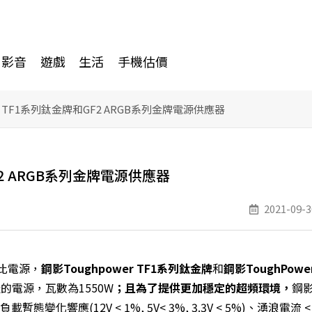
影音
遊戲
生活
手機估價
r TF1系列鈦金牌和GF2 ARGB系列金牌電源供應器
F2 ARGB系列金牌電源供應器
2021-09-3
比電源，
鋼影
Toughpower TF1
系列鈦金牌
和
鋼影
ToughPower
電源，瓦數為1550W
；且為了提供更加穩定的超頻環境，
鋼
態變化響應(12V < 1%, 5V< 3%, 3.3V < 5%)、湧浪電流 <