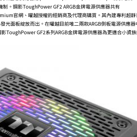
。鋼影ToughPower GF2 ARGB金牌電源供應器共有
 Premium官網、曜越授權的經銷商及代理商購買。其內建專利超靜音
面RGB發光面板綻放而出。在曜越目前唯二兩款ARGB側板電源供應
，鋼影ToughPower GF2系列ARGB金牌電源供應器為更適合小資