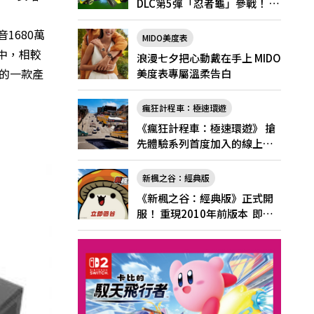
DLC第5彈「忍者龜」參戰！ 7
月31日（五）起將舉辦「忍者
1680萬
龜祭典」
MIDO美度表
器中，相較
浪漫七夕把心動戴在手上 MIDO
族的一款產
美度表專屬溫柔告白
瘋狂計程車：極速環遊
《瘋狂計程車：極速環遊》 搶
先體驗系列首度加入的線上多
人遊玩！
新楓之谷：經典版
《新楓之谷：經典版》正式開
服！ 重現2010年前版本 即日
起登入領好禮