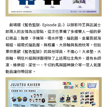
劇場版《藍色監獄- Episode 凪-》以御影玲王與凪誠士
郎兩人的友情為出發點，這次也準備了多樣雙人一組的夢
幻商品：胸章、手機架、吸水杯墊、鑰匙圈、金屬質感海
報組、磁吸式鑰匙屋、無框畫、大掛軸與長抱枕等。但如
果你喜歡《藍色監獄》的其他球員，不擔心！大桌墊、大
掛軸、明信片組與拼圖裡除了上述兩位主角外，還有糸師
凜、蜂樂迴、潔世一、千切豹馬與國神鍊介等一眾人氣運
動員讓你帶回家。