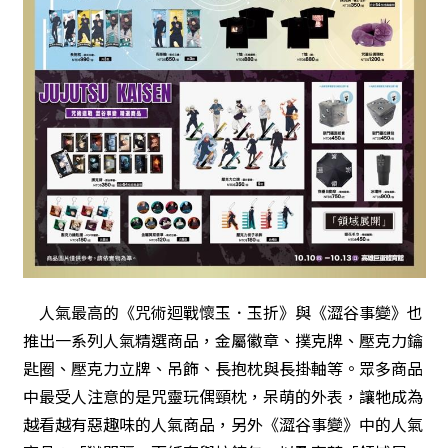
人氣最高的《咒術迴戰懷玉．玉折》與《澀谷事變》也
推出一系列人氣精選商品，金屬徽章、撲克牌、壓克力鑰
匙圈、壓克力立牌、吊飾、長抱枕與長掛軸等。眾多商品
中最受人注意的是咒靈玩偶頸枕，呆萌的外表，讓牠成為
越看越有惡趣味的人氣商品，另外《澀谷事變》中的人氣