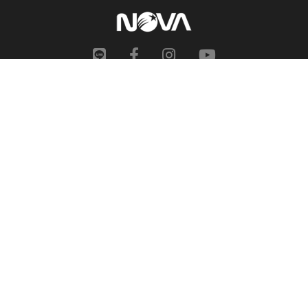
網站地圖
申訴中心
服務信箱
合作提案
人才招募
隱私權政策
性騷擾防治措施