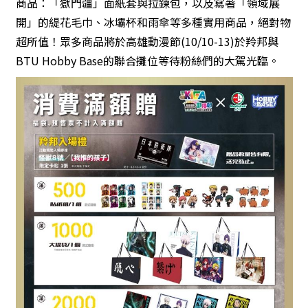
商品：「獄門疆」面紙套與拉鍊包，以及寫著「領域展
開」的緹花毛巾、冰壩杯和雨傘等多種實用商品，絕對物
超所值！眾多商品將於高雄動漫節(10/10-13)於羚邦與
BTU Hobby Base的聯合攤位等待粉絲們的大駕光臨。