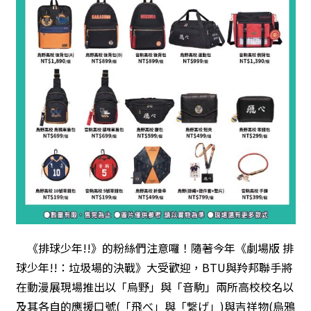
《排球少年!!》的粉絲們注意囉！隨著今年《劇場版 排
球少年!!：垃圾場的決戰》大受歡迎，BTU與羚邦聯手將
在動漫展現場推出以「烏野」與「音駒」兩所高校校名以
及其各自的應援口號(「飛べ」與「繋げ」)與吉祥物(烏鴉