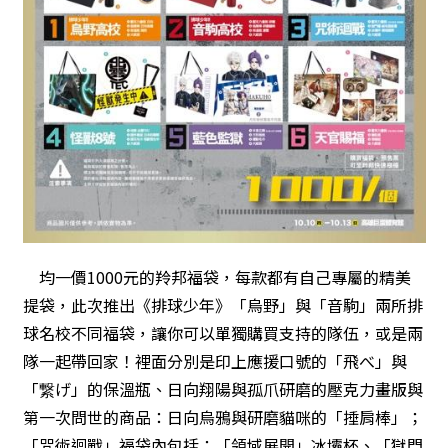
均一價1000元的羚邦福袋，每款都有自己專屬的精美
提袋，此次推出《排球少年》「烏野」與「音駒」兩所排
球名校不同福袋，讓你可以單獨購買支持的隊伍，或是兩
隊一起帶回家！裡面分別是印上應援口號的「飛べ」與
「繋げ」的保溫瓶、日向翔陽與孤爪研磨的壓克力畫版與
第一次問世的商品：日向烏鴉與研磨貓咪的「捶肩棒」；
「咒術迴戰」福袋內包括：「領域展開」冰壩杯、「獄門