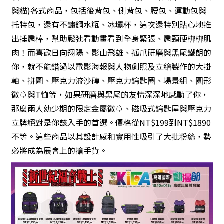
與貓)各式商品，包括後背包、側背包、腰包、運動包與
托特包，還有不鏽鋼水瓶、冰壩杯，這次還特別貼心地推
出捶肩棒，幫助鬆弛看動畫看到全身緊張、肩頸硬梆梆肌
肉！而喜歡日向翔陽、影山飛雄、孤爪研磨與黑尾鐵朗的
你，就不能錯過以電影海報與人物劇照及立繪製作的大掛
軸、拼圖、壓克力流沙磚、壓克力鑰匙圈、場景組、圓形
徽章與T恤等，如果研磨與黑尾的友情深深地感動了你，
那麼兩人幼少期的限定金屬徽章、磁吸式鑰匙屋與壓克力
立牌絕對是你該入手的首選。價格從NT$199到NT$1890
不等。這些商品以其設計感和實用性吸引了大批粉絲，勢
必將成為展會上的搶手貨。