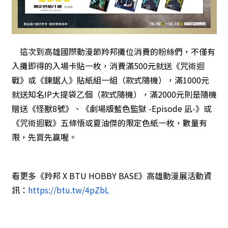
這次到高雄國際動漫節羚邦攤位消費的粉絲們，不僅有
入攤即得的入場卡貼一枚，消費滿500元就送《咒術迴
戰》或《鍊鋸人》貼紙組一組（款式隨機），滿1000元
就送知名IP大提袋乙個（款式隨機），滿2000元則是隨機
贈送《怪獸8號》、《劇場版藍色監獄 -Episode 凪-》或
《咒術迴戰》五條悟或夏油傑的限定色紙一枚，數量有
限，先買先贏喔。
看更多《羚邦 X BTU HOBBY BASE》高雄動漫展活動資
訊：
https://btu.tw/4pZbL