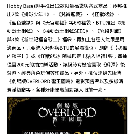
Hobby Base)聯手推出12款限量福袋與各式商品：羚邦推
出2款《排球少年!!》、《咒術迴戰》、《怪獸8號》、
《藍色監獄》與《天官賜福》等6款福袋，BTU推出《機
動戰士鋼彈》、《機動戰士鋼彈SEED》、《咒術迴戰》
與3款《新世紀福音戰士》福袋，再加上各種人氣限量周
邊商品，只要進入羚邦與BTU的展場攤位，即贈《【我推
的孩子】》或《怪獸8號》隨機限定卡貼入場禮1張；每抽
僅需200元的抽抽樂活動，讓粉絲有機會贏取《鋼彈》後
背包、經典角色玩偶等珍藏品。另外，攤位還搶先販售
《劇場版OVERLORD 聖王國篇》電影預售票以及多樣消
費滿額贈等，各種好康優惠絕對讓人眼前一亮。