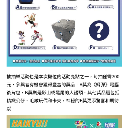
抽抽樂活動也是本次攤位的活動亮點之一，每抽僅需200
元，參與者有機會獲得豐富的獎品。A獎為《鋼彈》電腦
後背包，B獎則是影山或黑尾的大饅頭。其他獎品還包括
精緻公仔、毛絨玩偶和卡夾，神秘的F獎更添驚喜和期待
感。