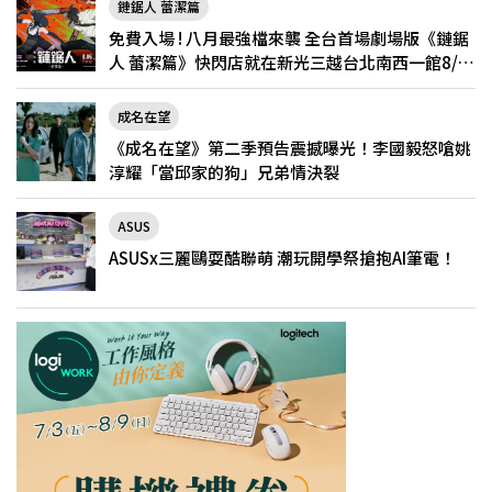
鏈鋸人 蕾潔篇
免費入場 ! 八月最強檔來襲 全台首場劇場版《鏈鋸
人 蕾潔篇》快閃店就在新光三越台北南西一館8/6
限定登場
成名在望
《成名在望》第二季預告震撼曝光！李國毅怒嗆姚
淳耀「當邱家的狗」兄弟情決裂
ASUS
ASUSx三麗鷗耍酷聯萌 潮玩開學祭搶抱AI筆電！