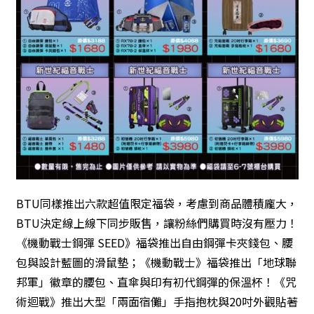
BTU同樣推出六款超值限定福袋，考慮到商品體積龐大，
BTU決定線上線下同步販售，讓粉絲們購買時沒有壓力！
《機動戰士鋼彈 SEED》福袋推出自由鋼彈卡夾錢包、腰
包與設計藍圖的滑鼠墊；《機動戰士》福袋推出「地球聯
邦軍」徽章的腰包、直傘與印有初代鋼彈的保溫杯！《咒
術迴戰》推出大型「兩面宿儺」手指抱枕與20吋外觀貼著