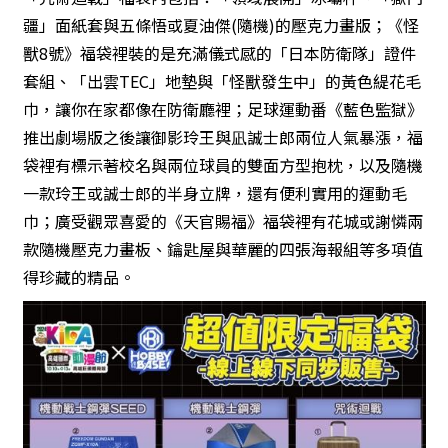
疆」面紙套與五條悟或夏油傑(隨機)的壓克力畫版；《怪
獸8號》福袋裡裝的是充滿儀式感的「日本防衛隊」證件
套組、「出雲TEC」地墊與「怪獸發生中」的黃色緹花毛
巾，讓你在家都像在防衛廳裡；足球運動番《藍色監獄》
推出劇場版之後讓御影玲王與凪誠士郎兩位人氣暴漲，福
袋裡有標示著校名與兩位球員的雙面方型抱枕，以及隨機
一款玲王或誠士郎的半身立牌，還有便利實用的運動毛
巾；廣受觀眾喜愛的《天官賜福》福袋裡有花城或謝憐兩
款隨機壓克力畫板、鑰匙屋與華麗的四張海報組等多項值
得珍藏的精品。