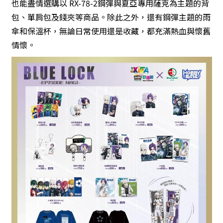
也能盡情選購以 RX-78-2鋼彈與夏亞專用薩克為主題的背
包、單肩包及錢夾等商品。除此之外，還有鋼彈主題的雨
傘和保溫杯，無論日常使用還是收藏，都充滿熱血與懷舊
情懷。