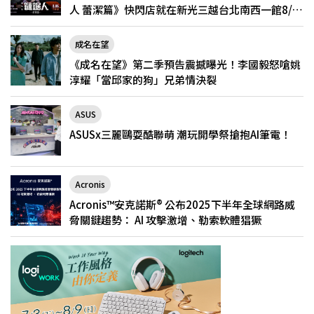
人 蕾潔篇》快閃店就在新光三越台北南西一館8/6
限定登場
成名在望
《成名在望》第二季預告震撼曝光！李國毅怒嗆姚
淳耀「當邱家的狗」兄弟情決裂
ASUS
ASUSx三麗鷗耍酷聯萌 潮玩開學祭搶抱AI筆電！
Acronis
Acronis™安克諾斯® 公布2025下半年全球網路威
脅關鍵趨勢： AI 攻擊激增、勒索軟體猖獗