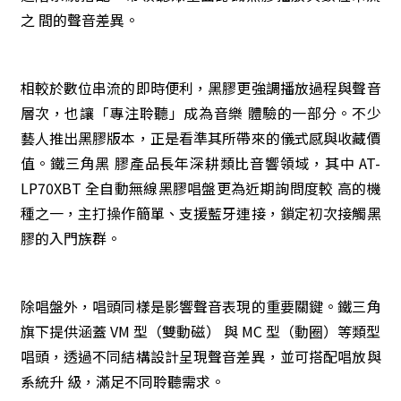
之 間的聲音差異。
相較於數位串流的即時便利，黑膠更強調播放過程與聲音
層次，也讓「專注聆聽」成為音樂 體驗的一部分。不少
藝人推出黑膠版本，正是看準其所帶來的儀式感與收藏價
值。鐵三角黑 膠產品長年深耕類比音響領域，其中 AT-
LP70XBT 全自動無線黑膠唱盤更為近期詢問度較 高的機
種之一，主打操作簡單、支援藍牙連接，鎖定初次接觸黑
膠的入門族群。
除唱盤外，唱頭同樣是影響聲音表現的重要關鍵。鐵三角
旗下提供涵蓋 VM 型（雙動磁） 與 MC 型（動圈）等類型
唱頭，透過不同結構設計呈現聲音差異，並可搭配唱放與
系統升 級，滿足不同聆聽需求。