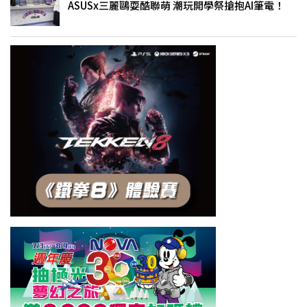
ASUSx三麗鷗耍酷聯萌 潮玩開學祭搶抱AI筆電！