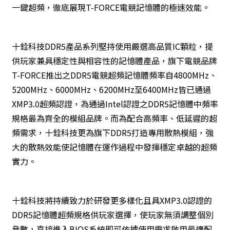
一鍵超頻，徹底展現T-FORCE電競記憶體的極速效能。
十銓科技DDR5產品系列堅持使用嚴選高品質IC顆粒，提
供玩家兼具穩定性與相容性的記憶體產品，旗下電競品牌
T-FORCE推出之DDR5電競超頻記憶體頻率自4800MHz、
5200MHz、6000MHz、6200MHz至6400MHz皆已通過
XMP3.0超頻認證，為通過Intel認證之DDR5記憶體中頻率
規格最為齊全的模組品牌。而為配合高頻率、低延遲的超
頻需求，十銓科技更為旗下DDR5打造專用散熱模組，強
大的散熱效能使記憶體在運作過程中發揮穩定卓越的超頻
實力。
十銓科技將持續致力於研發更多樣化且具XMP3.0認證的
DDR5記憶體超頻規格供玩家選擇，使玩家無須調整個別
參數，直接進入BIOS系統即可依據使用需求啟用最適配