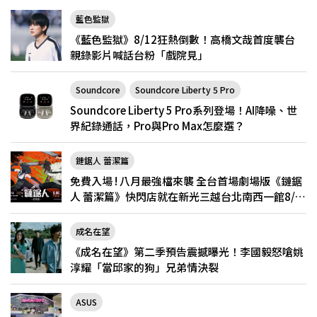
藍色監獄
《藍色監獄》8/12狂熱倒數！高橋文哉首度襲台
親錄影片喊話台粉「戲院見」
Soundcore
Soundcore Liberty 5 Pro
Soundcore Liberty 5 Pro系列登場！AI降噪、世
界紀錄通話，Pro與Pro Max怎麼選？
鏈鋸人 蕾潔篇
免費入場 ! 八月最強檔來襲 全台首場劇場版《鏈鋸
人 蕾潔篇》快閃店就在新光三越台北南西一館8/6
限定登場
成名在望
《成名在望》第二季預告震撼曝光！李國毅怒嗆姚
淳耀「當邱家的狗」兄弟情決裂
ASUS