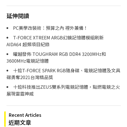
延伸閱讀
PC美學改裝術：預算之內 裡外兼備！
T-FORCE XTREEM ARGB幻鏡記憶體模組刷新
AIDA64 超頻項目紀錄
曜越發佈 TOUGHRAM RGB DDR4 3200MHz和
3600MHz電競記憶體
十銓T-FORCE SPARK RGB隨身碟、電競記憶體及文具
碟勇奪2021台灣精品獎
十銓科技推出ZEUS雙系列電競記憶體，點燃電競之火
展現雷霆神威
Recent Articles
近期文章