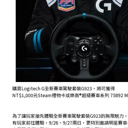
購買Logitech G全新賽車駕駛套裝G923，將可獲得
NT$1,000元Steam禮物卡或樂高®超級賽車系列 75892 M
為了讓玩家搶先體驗全新賽車駕駛套裝G923的無限魅力，Lo
有玩家前往體驗，9/26、9/27兩日，更特別邀請明星