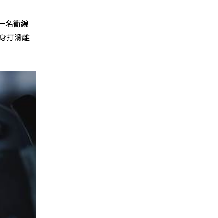
第一名衝線
身打滑離