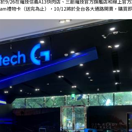
23將於9/26在羅技信義A13快閃店、三創羅技官方旗艦店和線上官
元Steam禮物卡（送完為止），10/12將於全台各大通路開賣，購買