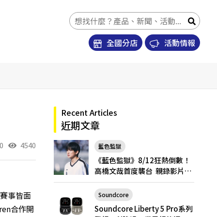
全國分店
活動情報
Recent Articles
近期文章
0
4540
藍色監獄
《藍色監獄》8/12狂熱倒數！
高橋文哉首度襲台 親錄影片喊
話台粉「戲院見」
級賽事皆面
Soundcore
en合作開
Soundcore Liberty 5 Pro
Soundcore Liberty 5 Pro系列