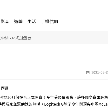
影音
遊戲
生活
手機估價
駕駛套裝G923勁速登台
2021-09-3
世界觀
及踏板，將於10月份在台正式開賣！今年受疫情影響，許多國際賽車超
並駕競速的熱潮。Logitech G除了今年與頂尖車隊McLar