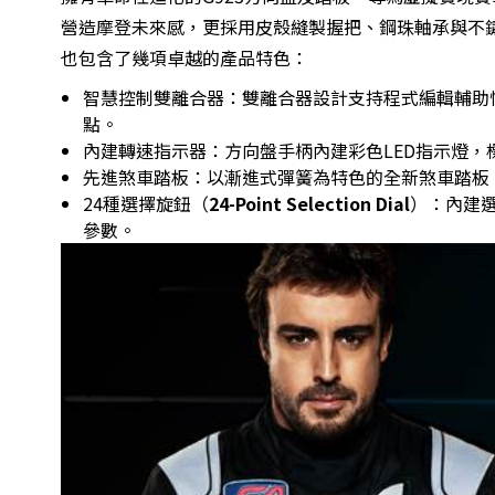
營造摩登未來感，更採用皮殼縫製握把、鋼珠軸承與不鏽
也包含了幾項卓越的產品特色：
智慧控制雙離合器：雙離合器設計支持程式編輯輔助
點。
內建轉速指示器：方向盤手柄內建彩色LED指示燈
先進煞車踏板：以漸進式彈簧為特色的全新煞車踏板
24種選擇旋鈕（
24-Point Selection Dial
）：內建
參數。