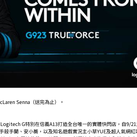
cLaren Senna（送完為止）。
gitech G特別在信義A13打造全台唯一的實體快閃店，自9/2
賽車手殺手蘭、安小蕎，以及知名遊戲實況主小草YUE及超人氣網