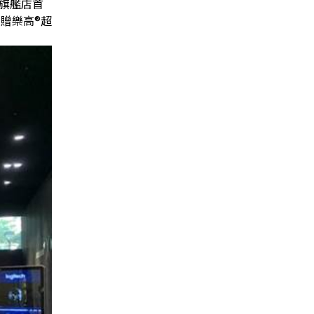
方旗艦店首
即贈樂高®超