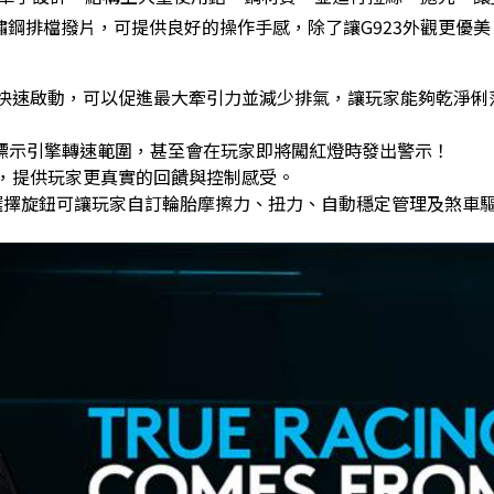
鋼排檔撥片，可提供良好的操作手感，除了讓G923外觀更優美
快速啟動，可以促進最大牽引力並減少排氣，讓玩家能夠乾淨俐
，標示引擎轉速範圍，甚至會在玩家即將闖紅燈時發出警示！
，提供玩家更真實的回饋與控制感受。
選擇旋鈕可讓玩家自訂輪胎摩擦力、扭力、自動穩定管理及煞車