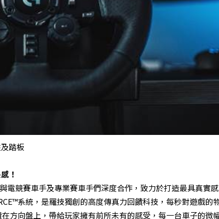
盤及踏板
快感！
ogitech G與電競賽車手及專業賽車手們深度合作，致力於打造最具真實
FORCE™系統，是羅技獨創的高度傳真力回饋科技，每秒對遊戲的
應回饋在方向盤上，帶給玩家擁有前所未有的感受，每一台車子的微