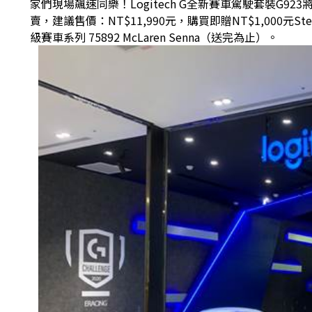
家們現場飆速同樂！Logitech G全新賽車駕駛套裝G9
賣，建議售價：NT$11,990元，購買即贈NT$1,000
級賽車系列 75892 McLaren Senna（送完為止）。