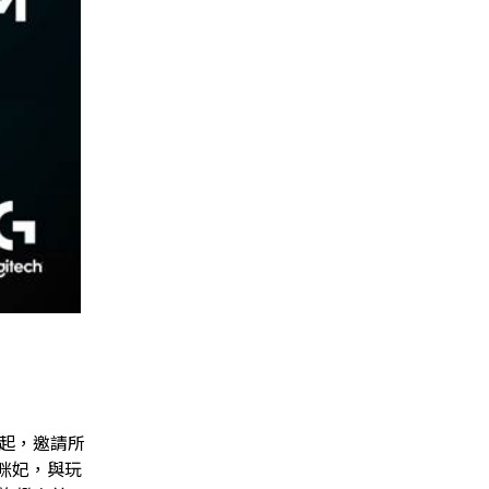
1起，邀請所
紅咪妃，與玩