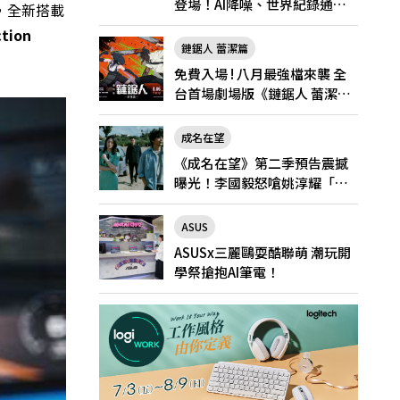
登場！AI降噪、世界紀錄通
機，全新搭載
話，Pro與Pro Max怎麼選？
ction
鏈鋸人 蕾潔篇
免費入場 ! 八月最強檔來襲 全
台首場劇場版《鏈鋸人 蕾潔
篇》快閃店就在新光三越台北
南西一館8/6限定登場
成名在望
《成名在望》第二季預告震撼
曝光！李國毅怒嗆姚淳耀「當
邱家的狗」兄弟情決裂
ASUS
ASUSx三麗鷗耍酷聯萌 潮玩開
學祭搶抱AI筆電！