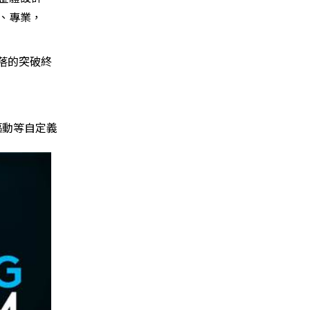
、專業，
落的突破終
驅動等自定義