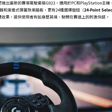
，更推出最新的賽車駕駛套裝G923，適用於PC和PlayStation主
指示器和漸進式彈簧煞車踏板，更有24種選擇旋鈕（
24-Point Sele
饋效果，提供使用者有如身歷其境、馳騁在賽道上的刺激快感。