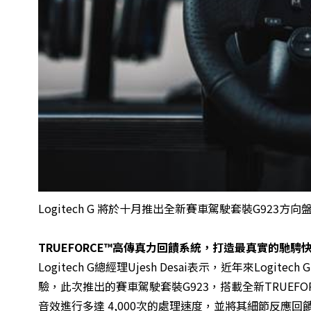
Logitech G 將於十月推出全新賽車駕駛套裝G923方向
TRUEFORCE™
高傳真力回饋系統，打造最真實的馳騁
Logitech G總經理Ujesh Desai表示，近年來L
驗，此次推出的賽車駕駛套裝G923，搭載全新TRUE
音效進行多達 4,000次的處理速度，並將其細節反