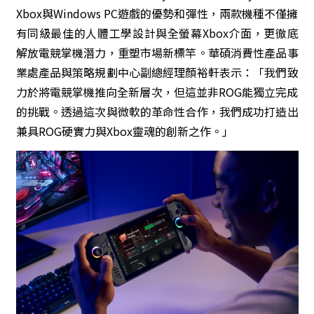
Xbox與Windows PC遊戲的優勢和彈性，兩款機種不僅擁
有同級最佳的人體工學設計與全螢幕Xbox介面，更徹底
解放電競掌機潛力，重塑市場新標竿。華碩消費性產品事
業處產品與策略規劃中心副總經理顏裕軒表示：「我們致
力於將電競掌機推向全新層次，但這並非ROG能獨立完成
的挑戰。透過這次與微軟的革命性合作，我們成功打造出
兼具ROG硬實力與Xbox靈魂的創新之作。」