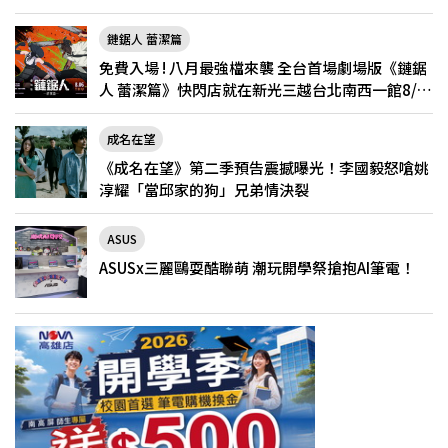
鏈鋸人 蕾潔篇
免費入場 ! 八月最強檔來襲 全台首場劇場版《鏈鋸
人 蕾潔篇》快閃店就在新光三越台北南西一館8/6
限定登場
成名在望
《成名在望》第二季預告震撼曝光！李國毅怒嗆姚
淳耀「當邱家的狗」兄弟情決裂
ASUS
ASUSx三麗鷗耍酷聯萌 潮玩開學祭搶抱AI筆電！