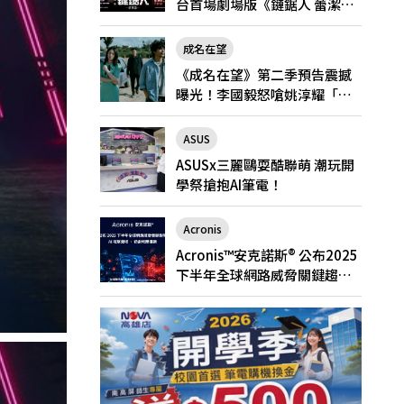
台首場劇場版《鏈鋸人 蕾潔
篇》快閃店就在新光三越台北
南西一館8/6限定登場
成名在望
《成名在望》第二季預告震撼
曝光！李國毅怒嗆姚淳耀「當
邱家的狗」兄弟情決裂
ASUS
ASUSx三麗鷗耍酷聯萌 潮玩開
學祭搶抱AI筆電！
Acronis
Acronis™安克諾斯® 公布2025
下半年全球網路威脅關鍵趨
勢： AI 攻擊激增、勒索軟體猖
獗