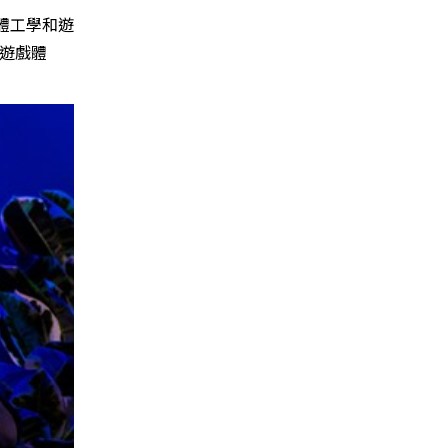
人體工學和遊
的遊戲體