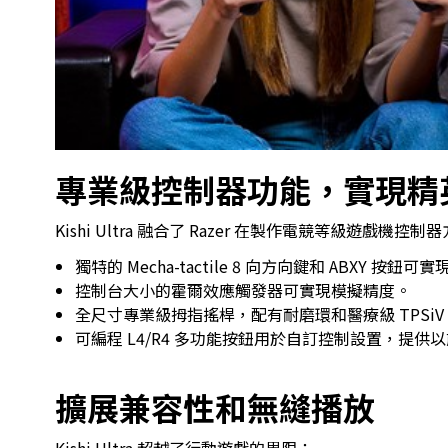
專業級控制器功能，實現精
Kishi Ultra 融合了 Razer 在製作電競等級遊戲機
獨特的 Mecha-tactile 8 向方向鍵和 ABXY 
控制台大小的霍爾效應觸發器可實現模擬精度。
全尺寸專業級拇指搖桿，配有耐磨環和醫療級 TPSiV
可編程 L4/R4 多功能按鈕用於自訂控制設置，提供
擴展兼容性和無縫播放