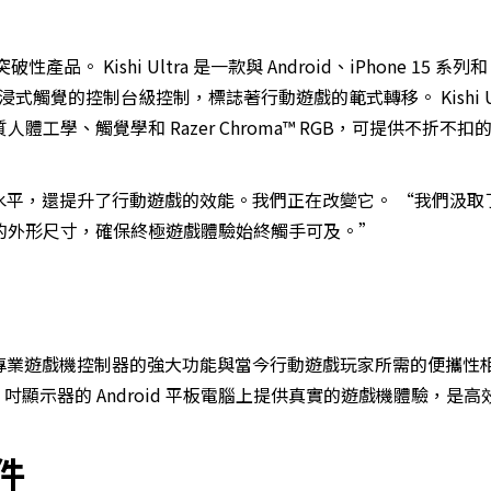
。 Kishi Ultra 是一款與 Android、iPhone 15 系列和 iP
式觸覺的控制台級控制，標誌著行動遊戲的範式轉移。 Kishi Ul
學、觸覺學和 Razer Chroma™ RGB，可提供不折不扣
行動遊戲的水平，還提升了行動遊戲的效能。我們正在改變它。 “我們汲
的外形尺寸，確保終極遊戲體驗始終觸手可及。”
，將成熟的專業遊戲機控制器的強大功能與當今行動遊戲玩家所需的便攜性
ini 和配備 8 吋顯示器的 Android 平板電腦上提供真實的遊戲機體驗，
件