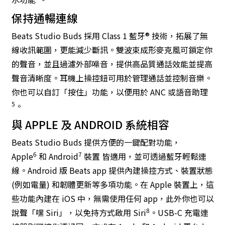
保持通暢連線
Beats Studio Buds 採用 Class 1 藍牙® 技術，拓展了無
線收訊範圍，更能減少斷訊。雙波束成形麥克風可鎖定你
的聲音，並且過濾外部噪音，提供高品質通話效能並提高
聲音清晰度。耳機上操控鈕可用於管理通話並控制音樂。
你也可以自訂「按住」功能，以便用於 ANC 或語音助理
5
。
與 APPLE 及 ANDROID 系統相容
Beats Studio Buds 提供方便的一鍵配對功能，
6
7
Apple
和 Android
裝置 皆適用，並可透過藍牙輕鬆連
線。Android 版 Beats app 提供內建操控方式、裝置狀態
(例如電量) 和韌體更新等多項功能。在 Apple 裝置上，這
些功能內建在 iOS 中，無需使用任何 app，此外你也可以
8
說聲「嘿 Siri」，以免持方式啟用 Siri
。USB-C 充電連