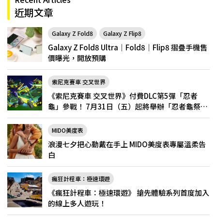
近期文章
Galaxy Z Fold8
Galaxy Z Flip8
Galaxy Z Fold8 Ultra｜Fold8｜Flip8 摺疊手機售
價曝光，開放預購
索尼克賽車 交叉世界
《索尼克賽車 交叉世界》付費DLC第5彈「忍者
龜」參戰！ 7月31日（五）起將舉辦「忍者龜祭
典」
MIDO美度表
浪漫七夕把心動戴在手上 MIDO美度表專屬溫柔告
白
瘋狂計程車：極速環遊
《瘋狂計程車：極速環遊》 搶先體驗系列首度加入
的線上多人遊玩！