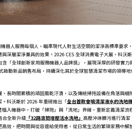
力於讓機器人服務每個人，瞄準現代人對生活空間的潔淨高標準要求
深層潔淨兼具的效果。2026 CES 全球消費電子大展，科沃
，包含「全球創新家用服務機器人品牌獎」，展現深厚的研發實力
斯正式啟動新品銷售布局，持續深化其於全球智慧清潔市場的領導地
灑、長時間累積的頑固風乾汙漬，以及傳統掃拖設備在角落與縫
科沃斯於 2026 年重磅推出「
全台首款會噴清潔液水的洗地機器
植入機器中，打破「掃拖」與「洗地」界線，重新定義清潔流程
結合全新升級
「32路滾筒增壓活水洗地」
高壓沖淋髒污進行清潔
更高效，把時間與從容還給使用者，從日常生活的繁瑣家務中解