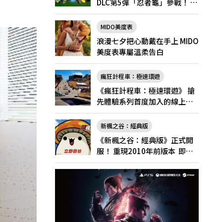
DLC第5彈「忍者龜」參戰！ 7
月31日（五）起將舉辦「忍者
龜祭典」
MIDO美度表
浪漫七夕把心動戴在手上 MIDO
美度表專屬溫柔告白
瘋狂計程車：極速環遊
《瘋狂計程車：極速環遊》 搶
先體驗系列首度加入的線上多
人遊玩！
新楓之谷：經典版
《新楓之谷：經典版》正式開
服！ 重現2010年前版本 即日
起登入領好禮