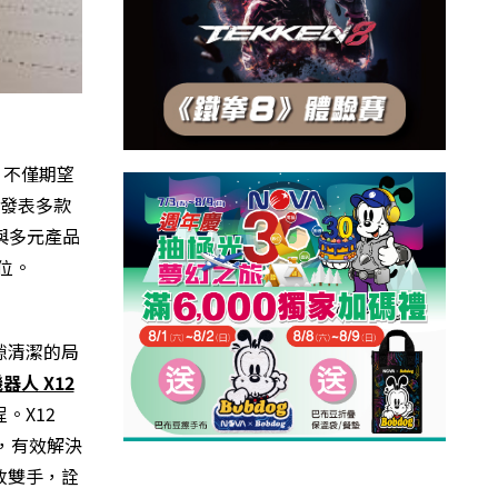
，不僅期望
斯發表多款
與多元產品
位。
隙清潔的局
人 X12
。X12
，有效解決
放雙手，詮