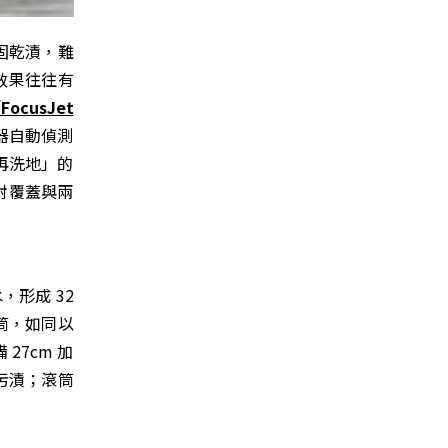
固乾漬，難
效果往往有
FocusJet
器自動偵測
再洗地」的
射覆蓋與兩
，形成 32
筒，如同以
27cm 加
固污漬；滾筒