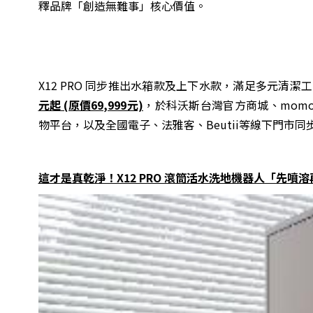
釋品牌「創造無難事」核心價值。
X12 PRO 同步推出水箱款及上下水款，滿足多元清
元起 (原價69,999元)
，於科沃斯台灣官方商城、momo
物平台，以及全國電子、法雅客、Beutii等線下門市
這才是真乾淨！X12 PRO 滾筒活水洗地機器人「先噴