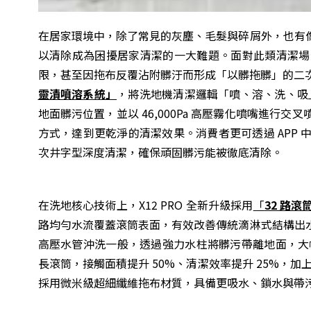
在居家環境中，除了常見的灰塵、毛髮與碎屑外，也有
以清除成為困擾居家清潔的一大難題。面對此類清潔場
限，甚至因拖布反覆沾附髒汙而形成「以髒拖髒」的二次汙染。
靈漬噴溶系統」
，將洗地機清潔邏輯「噴、溶、洗、吸」
地面髒污位置，並以 46,000Pa 高壓霧化噴嘴進
方式，達到更乾淨的清潔效果。消費者更可透過 APP
次井字型深度清潔，確保頑固髒污能被徹底清除。
在洗地核心技術上，X12 PRO 全新升級採用
「
32 路
路均勻水流覆蓋滾筒表面，有效改善傳統滴淋式結構出
高壓水管沖洗一般，透過強力水柱將髒污帶離地面，大幅降低
長滾筒，接觸面積提升 50%、清潔效率提升 25%，加上每
採用微米級超細纖維拖布材質，具備更吸水、鎖水與帶