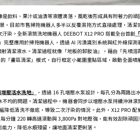
像是飲料、果汁或油漬等液體滴落，風乾後形成具有附著力的頑
景，目前市售掃拖機器人多半以反覆濕拖方式直接處理，清潔
全新滾筒洗地機器人 DEEBOT X12 PRO 搭載全台首創
「
完整應用於掃拖機器人，透過 AI 污漬識別系統與紅外線探測
行交叉噴射清潔液水。清潔過程就像「地板的卸妝油」，藉由「先噴溶
 中的「畫區清潔」模式，自行框定小範圍重點區域，啟動全面噴
滾筒增壓活水洗地
」
，透過 16 孔增壓水泵設計，每孔分為兩路出水
水不均的問題。清潔過程中，機器會同步以增壓水泵持續沖淋滾
清洗不徹底，導致二次汙染的情況。此外，X12 PRO 配備 
分鐘 220 轉高速滾動與 3,800Pa 對地壓強，能有效刮除頑
污能力，降低水痕殘留，讓地面清潔更俐落。