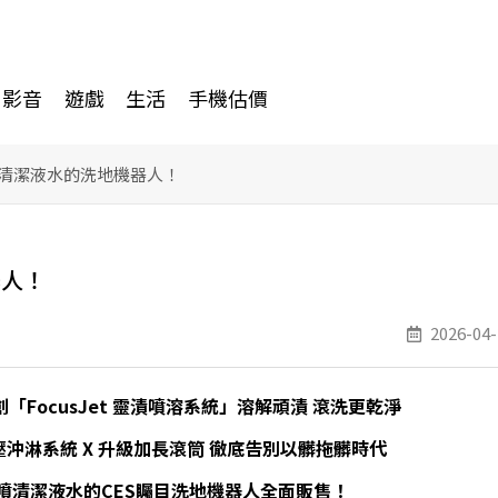
影音
遊戲
生活
手機估價
會噴清潔液水的洗地機器人！
器人！
2026-04-
創「FocusJet 靈漬噴溶系統」溶解頑漬 滾洗更乾淨
沖淋系統 X 升級加長滾筒 徹底告別以髒拖髒時代
噴清潔液水的CES矚目洗地機器人全面販售！