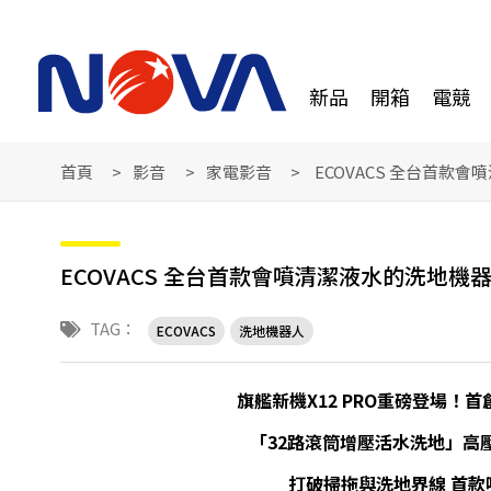
新品
開箱
電競
首頁
影音
家電影音
ECOVACS 全台首款
ECOVACS 全台首款會噴清潔液水的洗地機
TAG：
ECOVACS
洗地機器人
旗艦新機X12 PRO重磅登場！首
「32路滾筒增壓活水洗地」高壓
打破掃拖與洗地界線 首款