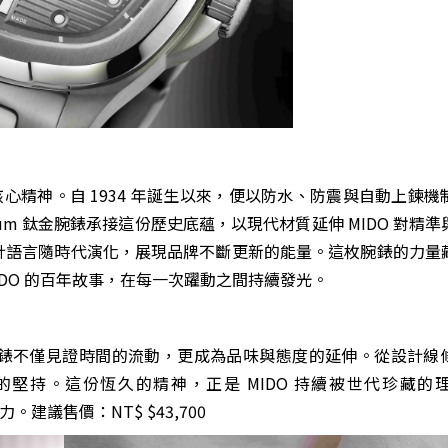
新為核心精神。自 1934 年誕生以來，便以防水、防震與自動上鍊
 Titanium 鈦金腕錶承接這份歷史底蘊，以現代材質延伸 MIDO 對
設計語言隨時代演化，展現品牌不斷更新的能量。這枚腕錶的力量
DO 的百年故事，在每一次躍動之間持續發光。
讓腕錶不僅見證時間的流動，更成為品味與態度的延伸。從設計線
堅持。這份恆久的精神，正是 MIDO 持續被世代珍藏的
。建議售價：NT$ $43,700