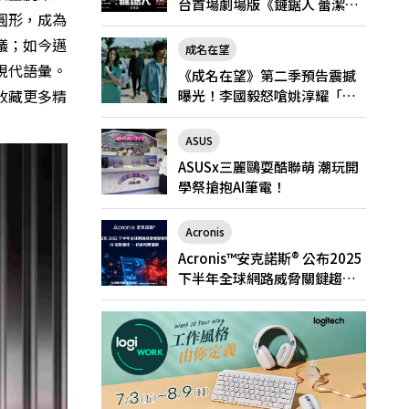
台首場劇場版《鏈鋸人 蕾潔
統圓形，成為
篇》快閃店就在新光三越台北
議；如今邁
南西一館8/6限定登場
成名在望
現代語彙。
《成名在望》第二季預告震撼
收藏更多精
曝光！李國毅怒嗆姚淳耀「當
邱家的狗」兄弟情決裂
ASUS
ASUSx三麗鷗耍酷聯萌 潮玩開
學祭搶抱AI筆電！
Acronis
Acronis™安克諾斯® 公布2025
下半年全球網路威脅關鍵趨
勢： AI 攻擊激增、勒索軟體猖
獗