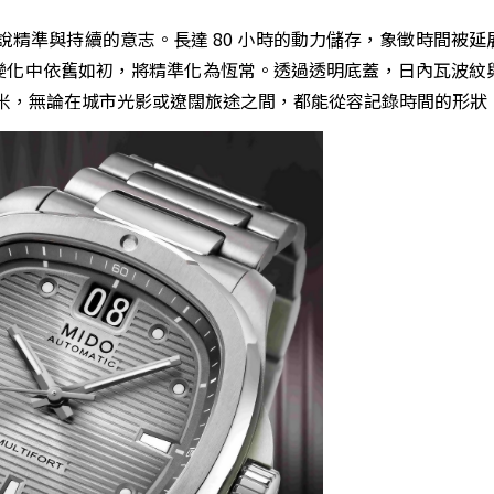
節奏訴說精準與持續的意志。長達 80 小時的動力儲存，象徵時間被
與溫度變化中依舊如初，將精準化為恆常。透過透明底蓋，日內瓦波
0 米，無論在城市光影或遼闊旅途之間，都能從容記錄時間的形狀