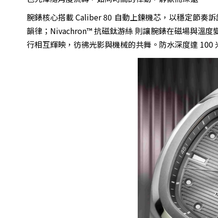
腕錶核心搭載 Caliber 80 自動上鍊機芯，以穩定
韻律；Nivachron™ 抗磁鈦游絲 則讓腕錶在磁場
行相互輝映，彷彿光影與機械的共舞。防水深度達 10