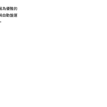
延展為優雅的
紋與自動盤運
。