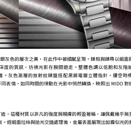
錶
銀灰色的層次之美，在此作中被細膩呈現。錶殼與錶帶以緞面
深度的質感，彷彿光影在腕間遊走。整體色調以低飽和灰階
優雅。灰色漸層的放射紋錶盤搭配黑鎳電鍍立體指針，鏤空時
間展現不同表情，如同時間的律動在光影中悄然轉換，映照出 MIDO 
鈦金腕錶採用鈦金屬打造，這種材質以非凡的強度與親膚的輕盈著稱，讓佩戴幾乎
衡。經緞面拉絲與拋光交錯處理後，金屬表面展現出如霧似光的