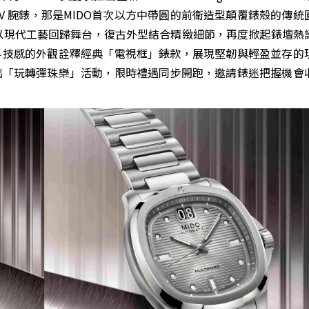
ifort TV 腕錶，那是MIDO首次以方中帶圓的前衛造型顛覆錶殼的傳
 年以現代工藝回歸舞台，復古外型結合精緻細節，再度掀起錶壇熱
，以高科技感的外觀詮釋經典「電視框」錶款，展現堅韌與輕盈並存的
推出「玩轉彈珠樂」活動，限時禮遇同步開跑，邀請錶迷把握機會