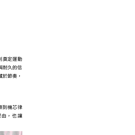
機制奠定運動
精準與耐久的信
藏於節奏，
條到機芯律
理由，也讓