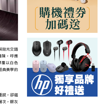
與拋光交錯
鋪陳，呼應
標覆以白色
對經典美學的
無重感，卻蘊
層次，銀灰