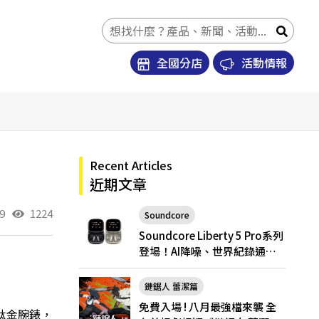
全國分店
活動情報
Recent Articles
近期文章
9
1224
Soundcore
Soundcore Liberty 5 Pro
Soundcore Liberty 5 Pro系列
登場！AI降噪、世界紀錄通
話，Pro與Pro Max怎麼選？
鏈鋸人 蕾潔篇
免費入場 ! 八月最強檔來襲 全
um 鈦金腕錶
，