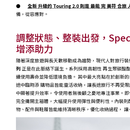
⚫
全新 升級的 Touring 2.0 則是 最能 完 美符 合旅
備，從容應對。
調整狀態、整裝出發，Spect
增添助力
隨著深度旅遊與長天數移動成為趨勢，現代人對旅行裝
列
正是在此脈絡下誕生。系列採用高韌性 再生聚碳酸
續使用壽命並降低環境負擔。 其中最大亮點在於創新的
途中臨時添 購物品皆能靈活收納，讓長途旅行不再受限於空間取
中顯著提升效率，令使用者無後顧之憂地專注事業。即
完全攤開主箱體，大幅提升使用彈性與便利性。內裝則
物、配件與鞋履皆能維持清晰秩序，優化收納過程， 讓