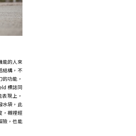
機能的人來
靈活結構，不
刀的功能，
ld 標誌同
能表現上，
防潑水袋，此
度，襯裡經
探險，也能