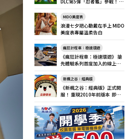
DLC第5彈「忍者龜」參戰！ 7
月31日（五）起將舉辦「忍者
龜祭典」
MIDO美度表
浪漫七夕把心動戴在手上 MIDO
美度表專屬溫柔告白
瘋狂計程車：極速環遊
《瘋狂計程車：極速環遊》 搶
先體驗系列首度加入的線上多
人遊玩！
新楓之谷：經典版
《新楓之谷：經典版》正式開
服！ 重現2010年前版本 即日
起登入領好禮