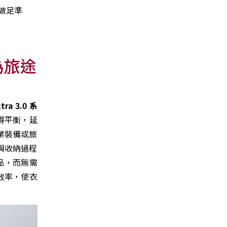
做足準
為旅途
tra 3.0 系
得平衡，延
業裝備或旅
物與收納過程
品，而無需
效率，使衣