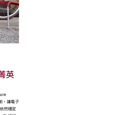
代菁英
re
規劃，讓電子
間依然穩定