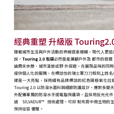
經典重塑 升級版 Tourin
隨著城市生活與戶外活動的界線逐漸模糊，現代人更追
說，
Touring 2.0 包袋
必然是能兼顧戶外及 都市的首選。延
論周末休憩、城市漫旅或野 外探遊，在展現品味的同
提供個人化的服務，在標誌性的瑞士軍刀刀殼刻上姓名或幸運標
樣是一大亮點，採用綴有品牌標誌的紅色陽極氧化拉
Touring 2.0 以防潑水面料與細節防護設計，應
外配備單獨的防潑水手提電腦保護袋，且採用反光元件
過 SILVADUR™ 技術處理，可抑 制布質中微生
保持從容 優雅。