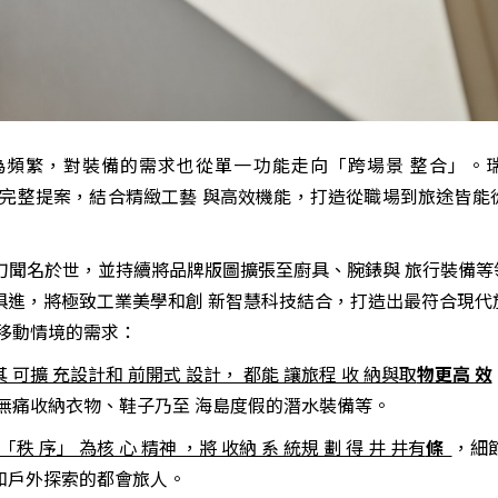
更為頻繁，對裝備的需求也從單一功能走向「跨場景 整合」。
與包款的完整提案，結合精緻工藝 與高效機能，打造從職場到旅途皆
瑞士刀聞名於世，並持續將品牌版圖擴張至廚具、腕錶與 旅行裝備
俱進，將極致工業美學和創 新智慧科技結合，打造出最符合現代
移動情境的需求：
遊，其 可擴 充設計和 前開式 設計， 都能 讓旅程 收 納與取
物更高 效
容量無痛收納衣物、鞋子乃至 海島度假的潛水裝備等。
， 以 「秩 序」 為核 心 精神 ，將 收納 系 統規 劃 得 井 井有
條
，細
和戶外探索的都會旅人。