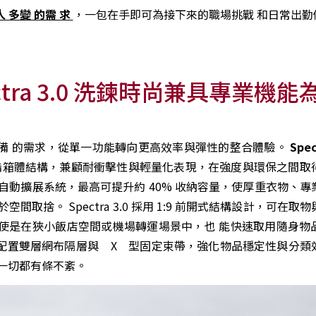
 人 多變 的需 求
，一包在手即可為接下來的職場挑戰 和日常出勤
ra 3.0 洗鍊時尚兼具專業機能
備 的需求，從單一功能轉向更高效率與彈性的整合體驗。
Spec
酯箱體結構，兼顧耐衝擊性與輕量化表現，在強度與環保之間取
自動擴展系統，最高可提升約 40% 收納容量，使厚重衣物、專
捨。 Spectra 3.0 採用 1:9 前開式結構設計，可在取
使是在狹小飯店空間或機場轉運場景中，也 能快速取用隨身物
配置雙層網布隔層與 X 型固定束帶，強化物品穩定性與分類
一切都有條不紊。