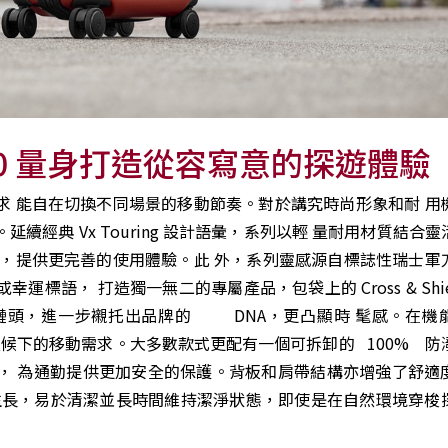
g2.0 量身打造從容寫意的探遊體驗
求 能自在切換不同場景的移動節奏。對於講究時尚形象和耐 用
續經典 Vx Touring 設計語彙，系列以輕 量耐用材質結合
時，提供更完善的使用體驗。此 外，系列靈感源自標誌性瑞士軍
語， 打造獨一無二的專屬產品，包袋上的 Cross & Shie
鏈頭，進一步襯托出品牌的 DNA，更凸顯時 髦感。在機
對多變天候下的移動需求。大多數款式更配有一個可拆卸的 100% 
， 為通勤提供更加安全的保護。背板和肩帶結構亦增強了舒適
物的生長，易於清潔並長時間維持潔淨狀態，即使是在自然環境穿梭