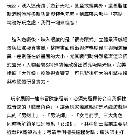
玩家，湧入這奇蹟手遊新天地，甚至挾經典外，還舊瓶加
新酒增添許多新功能與特色元素。到底帶來哪些「亮點」
精髓好玩之處，我們一塊來瞧瞧！
進入遊戲後，映入眼簾的是「很奇蹟式」立體景深感場
景與細膩擬真畫風，整體畫面精緻與流暢度幾乎與端遊無
異，差別僅在於畫面的大小，尤其戰鬥時併烈璀璨渲染招
式聲光，人物套裝&特殊裝備散發出透亮吸睛光感，完美
還原「大作級」極致視覺饗宴，可見背後強大的引擎技術
與軟硬體研發實力。
玩家展開一連串冒險旅程前，必須先選擇符合自我個性
或青睞的「職業角色」，讓舊玩家備感親切是承繼遊戲經
典的「男劍士」、「男法師」、「女弓箭手」三大角色，
同時新解鎖單性別體系「女法師」。其中劍士職業主要以
近戰PK廝殺為主；弓箭手則擅長遠程射擊；魔法師主打