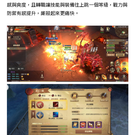
感與爽度，且轉職讓技能與裝備往上跳一個等級，戰力與
防禦有感提升，廝殺起來更痛快。