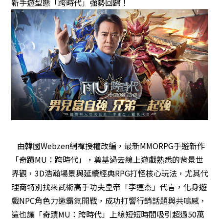
新手遊型態「跨時代」強勢回歸！
由韓國Webzen網禪授權改編，最新MMORPG手遊新作
「奇蹟MU：跨時代」，奠基過去線上遊戲熟悉的背景世
界觀，3D浩瀚場景與延續經典RPG打怪核心玩法，尤其代
理商特別找來武術高手功夫皇帝「李連杰」代言，化身遊
戲NPC角色力邀霸氣開戰，成功打響行銷話題與共鳴感，
這也讓「奇蹟MU：跨時代」上線短短時間吸引超過50萬