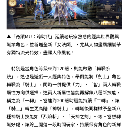
▲「奇蹟MU：跨時代」延續老玩家熟悉的經典世界觀與
職業角色，並新增全新「女法師」，尤其人物畫風細膩帶
有獨特流光特效，盡顯大作風範！
特別是當角色等級來到120級，則能啟動「轉職系
統」，這也是遊戲一大經典特色，舉例能將「劍士」角色
轉職為「騎士」，同時一併提供「力」、「智」兩大轉職
屬性方向供選擇，這兩大新屬性皆能再解鎖八種新技能，
稱之為「一轉」。當達到200級時還能持續『二轉』，讓
「騎士」轉生更高階「神騎士」，轉職後同樣賦予全新八
種神騎士技能如「烈焰斬」、「天神之劍」…等。當然轉
職好處，讓線上闖蕩一段時間玩家，持續保有角色的新鮮