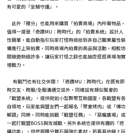
有可愛的「坐騎守護」。
此外「積分」也能用來購買「拍賣商場」內所需物品，
值得一提是「奇蹟MU：跨時代」的「拍賣系統」設計人
性簡單，能自動指引玩家打怪時撿拾到非自己職業屬性裝
備進行上架拍賣，同時商場內拍賣的商品與活動，相較坊
間競遊熱絡許多，讓玩家打怪之餘也能抽空逛逛商場淘寶
增戰力。
有戰鬥也有社交休閒！「奇蹟MU：跨時代」在既有即
時交友、跨服/全服溝通交談外，同樣設有類似幫會的
「戰盟系統」，提供宛如小型群聚互助國度，各戰盟有各
自領地，玩家能與盟友們一起報名「聚會烤肉」或「傳功
解題」同樂，同時能挑戰「戰盟任務」、「惡魔廣場」或
一起打戰盟BOSS與攻城戰。另外系統也提供有趣的「挖
礦功能」，供挖掘積分寶石與強化素材，若看其他線上玩