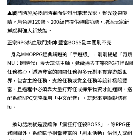
▲戰鬥時施展技能時畫面併烈出璀璨光影，聲光效果吸
睛。角色達120級、200級皆提供轉職功能，增添玩家新
鮮感與強大新技能。
正宗RPG熱血戰鬥掛帥 豐富BOSS副本關刷不完
身為MMORPG經典網遊的「手遊版」，剛剛提過「奇蹟
MU：跨時代」最大玩法主軸，延續過去正宗RPG打怪&闖
任務核心，透過豐富的闖關任務與多元副本貫穿遊戲世
界，包含主線任務、支線任務或賞金任務等設計橋段豐
富，且過程中必須靠大量打野怪或採集物資才能通關，搭
配系統NPC交談採用「中文配音」，玩起來更顯親切有
fu。
換句話說就是要讓你「瘋狂打怪殺BOSS」，除RPG任
務闖關外，系統賦予相當豐富的「副本活動」供個人或組