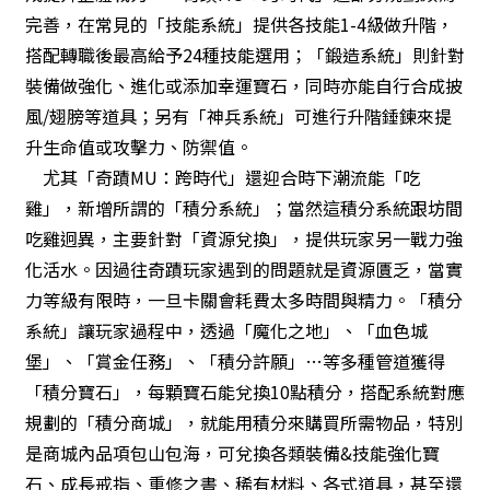
完善，在常見的「技能系統」提供各技能1-4級做升階，
搭配轉職後最高給予24種技能選用；「鍛造系統」則針對
裝備做強化、進化或添加幸運寶石，同時亦能自行合成披
風/翅膀等道具；另有「神兵系統」可進行升階錘鍊來提
升生命值或攻擊力、防禦值。
尤其「奇蹟MU：跨時代」還迎合時下潮流能「吃
雞」，新增所謂的「積分系統」；當然這積分系統跟坊間
吃雞迥異，主要針對「資源兌換」，提供玩家另一戰力強
化活水。因過往奇蹟玩家遇到的問題就是資源匱乏，當實
力等級有限時，一旦卡關會耗費太多時間與精力。「積分
系統」讓玩家過程中，透過「魔化之地」、「血色城
堡」、「賞金任務」、「積分許願」…等多種管道獲得
「積分寶石」，每顆寶石能兌換10點積分，搭配系統對應
規劃的「積分商城」，就能用積分來購買所需物品，特別
是商城內品項包山包海，可兌換各類裝備&技能強化寶
石、成長戒指、重修之書、稀有材料、各式道具，甚至還