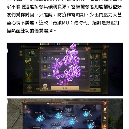
家不順眼還能掠奪其礦洞資源，當被搶奪者則能撂戰盟好
友們幫你討回。只能說，防疫非常時期，少出門壓力大甚
至心情不美麗，這款「奇蹟MU：跨時代」絕對是紓壓打
怪熱血練功的優質選擇。