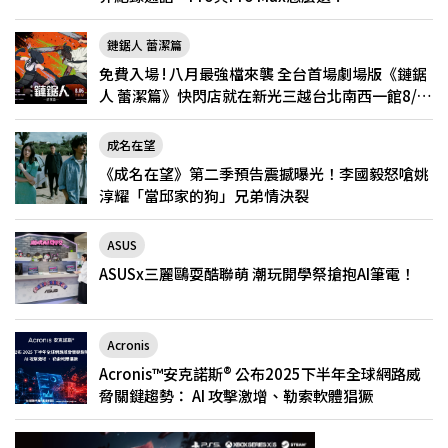
鏈鋸人 蕾潔篇
免費入場 ! 八月最強檔來襲 全台首場劇場版《鏈鋸
人 蕾潔篇》快閃店就在新光三越台北南西一館8/6
限定登場
成名在望
《成名在望》第二季預告震撼曝光！李國毅怒嗆姚
淳耀「當邱家的狗」兄弟情決裂
ASUS
ASUSx三麗鷗耍酷聯萌 潮玩開學祭搶抱AI筆電！
Acronis
Acronis™安克諾斯® 公布2025下半年全球網路威
脅關鍵趨勢： AI 攻擊激增、勒索軟體猖獗