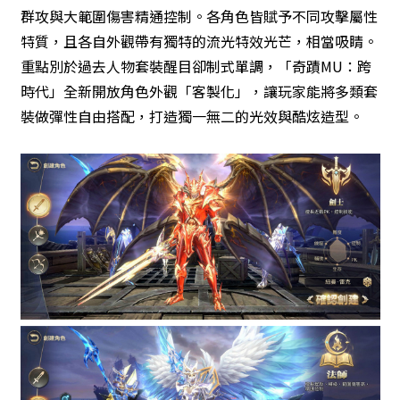
群攻與大範圍傷害精通控制。各角色皆賦予不同攻擊屬性
特質，且各自外觀帶有獨特的流光特效光芒，相當吸睛。
重點別於過去人物套裝醒目卻制式單調，「奇蹟MU：跨
時代」全新開放角色外觀「客製化」，讓玩家能將多類套
裝做彈性自由搭配，打造獨一無二的光效與酷炫造型。