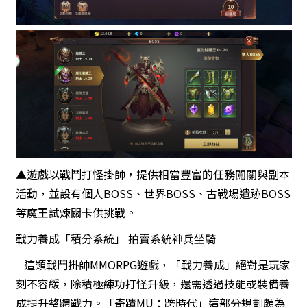
▲遊戲以戰鬥打怪掛帥，提供相當豐富的任務闖關與副本
活動，並設有個人BOSS、世界BOSS、古戰場遺跡BOSS
等魔王試煉關卡供挑戰。
戰力養成「積分系統」 拍賣系統神兵坐騎
這類戰鬥掛帥MMORPG遊戲，「戰力養成」絕對是玩家
刻不容緩，除積極練功打怪升級，還需透過技能或裝備養
成提升整體戰力。「奇蹟MU：跨時代」這部分規劃頗為