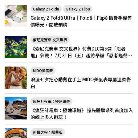
Galaxy Z Fold8
Galaxy Z Flip8
Galaxy Z Fold8 Ultra｜Fold8｜Flip8 摺疊手機售
價曝光，開放預購
索尼克賽車 交叉世界
《索尼克賽車 交叉世界》付費DLC第5彈「忍者
龜」參戰！ 7月31日（五）起將舉辦「忍者龜祭
典」
MIDO美度表
浪漫七夕把心動戴在手上 MIDO美度表專屬溫柔告
白
瘋狂計程車：極速環遊
《瘋狂計程車：極速環遊》 搶先體驗系列首度加入
的線上多人遊玩！
新楓之谷：經典版