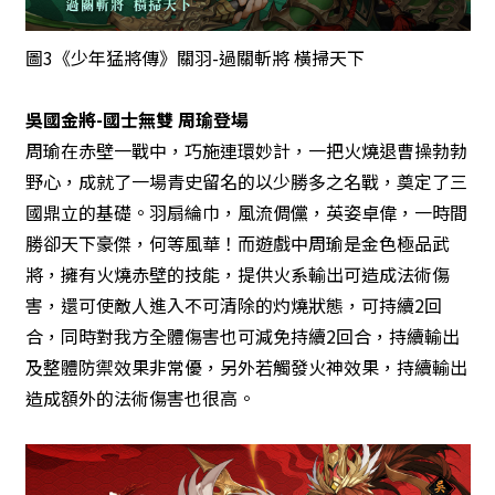
圖3《少年猛將傳》關羽-過關斬將 橫掃天下
吳
國金將-國士無雙 周瑜登場
周瑜在赤壁一戰中，巧施連環妙計，一把火燒退曹操勃勃
野心，成就了一場青史留名的以少勝多之名戰，奠定了三
國鼎立的基礎。羽扇綸巾，風流倜儻，英姿卓偉，一時間
勝卻天下豪傑，何等風華！而遊戲中周瑜是金色極品武
將，擁有火燒赤壁的技能，提供火系輸出可造成法術傷
害，還可使敵人進入不可清除的灼燒狀態，可持續2回
合，同時對我方全體傷害也可減免持續2回合，持續輸出
及整體防禦效果非常優，另外若觸發火神效果，持續輸出
造成額外的法術傷害也很高。