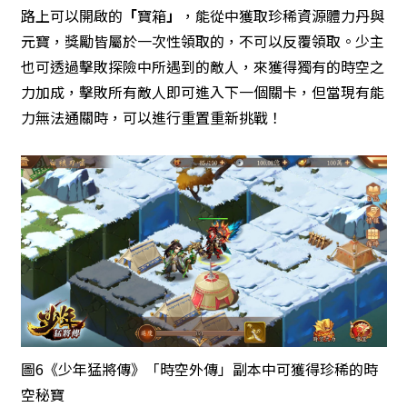
路上可以開啟的
「
寶箱
」
，能從中獲取珍稀資源體力丹與
元寶，獎勵皆屬於一次性領取的，不可以反覆領取。少主
也可透過擊敗探險中所遇到的敵人，來獲得獨有的時空之
力加成，擊敗所有敵人即可進入下一個關卡，但當現有能
力無法通關時，可以進行重置重新挑戰！
圖6《少年猛將傳》「時空外傳」副本中可獲得珍稀的時
空秘寶