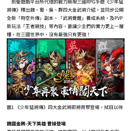
劍聖遊戲平台所代理的戰力無限三國RPG手遊《少年猛
將傳》釋出魏、蜀、吳、群四大金武將介紹，並同步公開
全新「時空外傳」副本、「武將覺醒」養成系統，及PVP
新玩法「王者競技」等內容，要讓少主們的實力更上一層
樓，在三國世界中，沒有最強只有更強！
圖1 《少年猛將傳》四大金武將即將齊聚登場，拭目以待
魏國金將-天下英雄 曹操登場