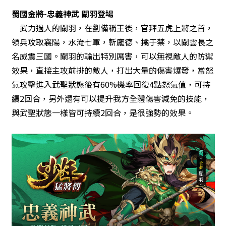
蜀國金將-忠義神武 關羽登場
武力過人的關羽，在劉備稱王後，官拜五虎上將之首，
領兵攻取襄陽，水淹七軍，斬龐德、擒于禁，以關雲長之
名威震三國。關羽的輸出特別厲害，可以無視敵人的防禦
效果，直接主攻前排的敵人，打出大量的傷害爆發，當怒
氣攻擊進入武聖狀態後有60%機率回復4點怒氣值，可持
續2回合，另外還有可以提升我方全體傷害減免的技能，
與武聖狀態一樣皆可持續2回合，是很強勢的效果。