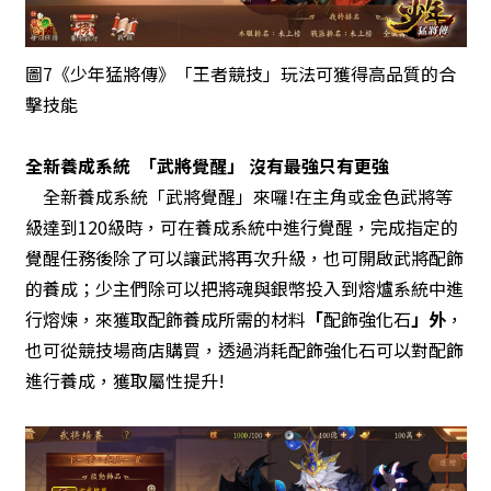
圖7《少年猛將傳》「王者競技」玩法可獲得高品質的合
擊技能
全新養成系統
「
武將覺醒
」 沒有最強只有更強
全新養成系統「武將覺醒」來囉!在主角或金色武將等
級達到120級時，可在養成系統中進行覺醒，完成指定的
覺醒任務後除了可以讓武將再次升級，也可開啟武將配飾
的養成；少主們除可以把將魂與銀幣投入到熔爐系統中進
行熔煉，來獲取配飾養成所需的材料
「
配飾強化石
」外
，
也可從
競技場
商店購買，透過消耗配飾強化石可以對配飾
進行養成，獲取屬性提升!