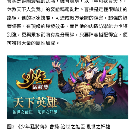
曹操是魏國最強的武將，機智聰明，以「寧可我負天下，
休教天下人負我」的姿態稱霸亂世。曹操是走極限輸出的
路線，他的冰凍技能，可造成敵方全體的傷害，超強的爆
發傷害，有頂級的爆發效果，而且他的肉盾防禦能力也特
別強，更與眾多武將有緣分羈絆，只要陣容搭配得宜，便
可獲得大量的屬性加成。
圖2 《少年猛將傳》曹操-治世之能臣 亂世之奸雄