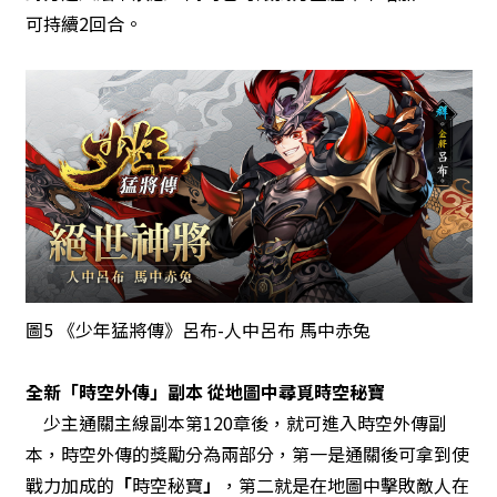
可持續2回合。
圖5 《少年猛將傳》呂布-人中呂布 馬中赤兔
全新「時空外傳」副本 從地圖中尋覓時空秘寶
少主通關主線副本第120章後，就可進入時空外傳副
本，時空外傳的獎勵分為兩部分，第一是通關後可拿到使
戰力加成的
「
時空秘寶
」
，第二就是在地圖中擊敗敵人在