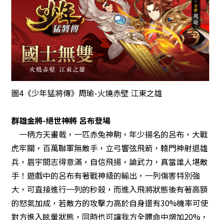
圖4《少年猛將傳》周瑜-火燒赤壁 江東之雄
群雄金將-絕世神將 呂布登場
一柄方天畫戟，一匹赤兔神駒，年少揚名的呂布，大戰
虎牢關，百萬聯軍無敵手，立弓響弦飛箭，轅門神射退雄
兵，眉宇間志得意滿，自信飛揚，論武力，真當誰人堪敵
手！遊戲中的呂布有著戰神級的輸出，一列傷害特別強
大，可直接進行一列的秒殺，而進入飛將狀態後有著高額
的怒氣加成，若敵方的攻擊力高於自身還有30%機率可使
對方進入眩暈狀態，同時也可讓我方全體命中增加20%，