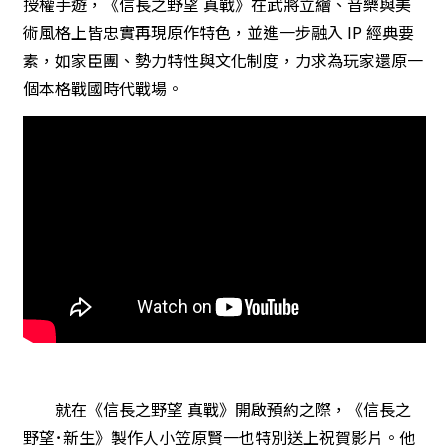
授權手遊，《信長之野望 真戰》在武將立繪、音樂與美
術風格上皆忠實再現原作特色，並進一步融入 IP 經典要
素，如家臣團、勢力特性與文化制度，力求為玩家還原一
個本格戰國時代戰場。
就在《信長之野望 真戰》開啟預約之際，《信長之
野望･新生》製作人小笠原賢一也特別送上祝賀影片。他