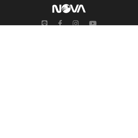
網站地圖
申訴中心
服務信箱
合作提案
人才招募
隱私權政策
性騷擾防治措施