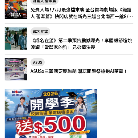
鏈鋸人 蕾潔篇
免費入場 ! 八月最強檔來襲 全台首場劇場版《鏈鋸
人 蕾潔篇》快閃店就在新光三越台北南西一館8/6
限定登場
成名在望
《成名在望》第二季預告震撼曝光！李國毅怒嗆姚
淳耀「當邱家的狗」兄弟情決裂
ASUS
ASUSx三麗鷗耍酷聯萌 潮玩開學祭搶抱AI筆電！