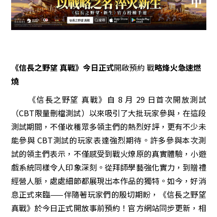
《信長之野望 真戰》今日正式
開啟預約 戰
略烽火急速燃
燒
《信長之野望 真戰》自 8 月 29 日首次開放測試
（CBT限量刪檔測試）以來吸引了大批玩家參與，在這段
測試期間，不僅收穫眾多領主們的熱烈好評，更有不少未
能參與 CBT測試的玩家表達強烈期待。許多參與本次測
試的領主們表示，不僅感受到戰火燎原的真實體驗，小遊
戲系統同樣令人印象深刻。從拜師學藝強化實力，到贈禮
經營人脈，處處細節都展現出本作品的獨特。如今，好消
息正式來臨——伴隨著玩家們的殷切期盼，《信長之野望
真戰》於今日正式開放事前預約！官方網站同步更新，相