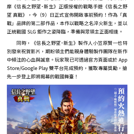
摩《信長之野望･新生》正版授權的戰略手遊《信長之野
望 真戰》，今（9）日正式宣佈開啟事前預約！作為「真
戰」品牌的第二部作品，本作以戰略之名淬火新生，並以
正統戰國 SLG 鉅作之姿降臨，準備與眾領主正面相逢。
同時，《信長之野望･新生》製作人小笠原賢一也特
別發來祝賀影片，期盼領主們能親身體驗製作團隊在新作
中傾注的心血與誠意。玩家現已可透過官方頁面或於 App
Store/Google Play 雙平台完成預約，獲取專屬獎勵，搶
先一步登上即將揭幕的戰國舞臺！