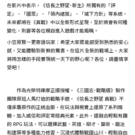
在影片中表示，《信長之野望･新生》所獨有的「評
定」、「國眾」、「領內諸策」、「城下方針」等系統，
未來都將在《真戰》中以全新形式呈現，至於將會有何種
變化，則要等各位親自進入遊戲才能揭曉。
小笠原賢一更寄語玩家：希望大家既能感受到熟悉的安心
感，又能體驗到新鮮的驚喜。在這片全新的戰場上，大家
將用怎樣的手段實現統一天下的野心呢？各位，請盡情享
受吧！
作為光榮特庫摩正版授權，《三國志･戰略版》製作
團隊原班人馬打造的戰略手遊，《信長之野望 真戰》不
僅承襲原作的正統血脈，在玩法與視覺上還原了系列精
髓，加入威信和評定等經典元素。此外，還融合輕鬆有趣
的 RPG 玩法，可以選擇武藝、茶道、辯才、算術、鍛冶
和建築等多種能力修習。
沉浸式體驗戰國山川、輕鬆自由