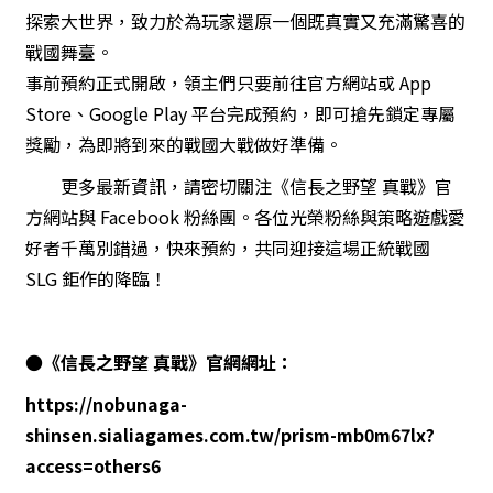
探索大世界，致力於為玩家還原一個既真實又充滿驚喜的
戰國舞臺。
事
前預約正式開啟，領主們只要前往官方網站或 App
Store、Google Play 平台完成預約，即可搶先鎖定專屬
獎勵，為即將到來的戰國大戰做好準備。
更多最新資訊，請密切關注《信長之野望 真戰》官
方網站與 Facebook 粉絲團。各位光榮粉絲與策略遊戲愛
好者千萬別錯過，快來預約，共同迎接這場正統戰國
SLG 鉅作的降臨！
●
《信長之野望 真戰》官網
網址：
https://nobunaga-
shinsen.sialiagames.com.tw/prism-mb0m67lx?
access=others6