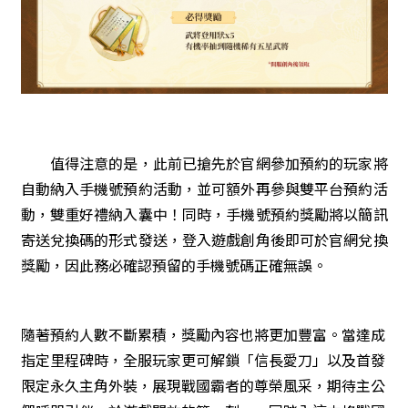
值得注意的是，此前已搶先於官網參加預約的玩家將
自動納入手機號預約活動，並可額外再參與雙平台預約活
動，雙重好禮納入囊中！同時，手機號預約獎勵將以簡訊
寄送兌換碼的形式發送，登入遊戲創角後即可於官網兌換
獎勵，因此務必確認預留的手機號碼正確無誤。
隨著預約人數不斷累積，獎勵內容也將更加豐富。當達成
指定里程碑時，全服玩家更可解鎖「信長愛刀」以及首發
限定永久主角外裝，展現戰國霸者的尊榮風采，期待主公