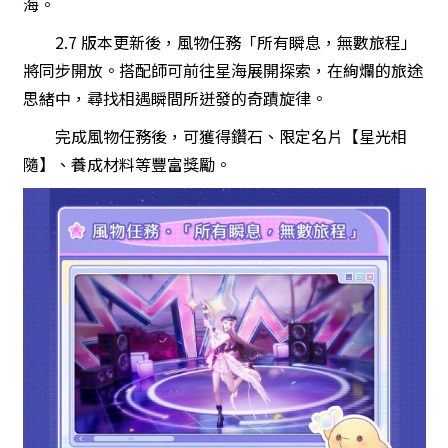
海。
2.7 版本更新後，風物任務「所有瞬息，無數旅程」
將同步開放。搭配師可前往星海展開探索，在絢爛的旅途
思緒中，尋找相遇瞬間所迸發的奇蹟旋律。
完成風物任務後，可獲得鑽石、限定名片【星光相
隨】、養成材料等豐富獎勵。