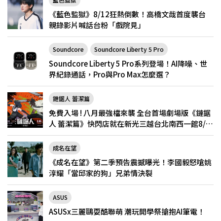
《藍色監獄》8/12狂熱倒數！高橋文哉首度襲台
親錄影片喊話台粉「戲院見」
Soundcore
Soundcore Liberty 5 Pro
Soundcore Liberty 5 Pro系列登場！AI降噪、世
界紀錄通話，Pro與Pro Max怎麼選？
鏈鋸人 蕾潔篇
免費入場 ! 八月最強檔來襲 全台首場劇場版《鏈鋸
人 蕾潔篇》快閃店就在新光三越台北南西一館8/6
限定登場
成名在望
《成名在望》第二季預告震撼曝光！李國毅怒嗆姚
淳耀「當邱家的狗」兄弟情決裂
ASUS
ASUSx三麗鷗耍酷聯萌 潮玩開學祭搶抱AI筆電！