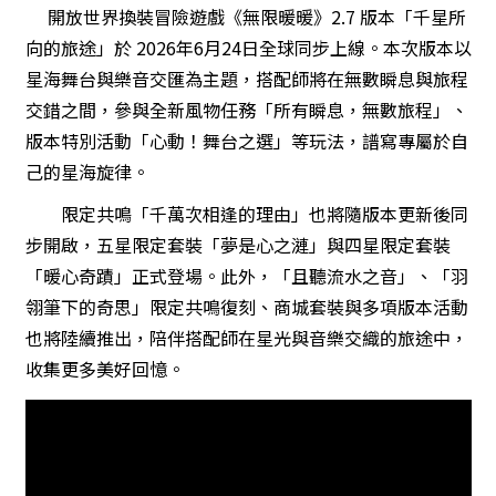
開放世界換裝冒險遊戲《無限暖暖》2.7 版本「千星所
向的旅途」於 2026年6月24日全球同步上線。本次版本以
星海舞台與樂音交匯為主題，搭配師將在無數瞬息與旅程
交錯之間，參與全新風物任務「所有瞬息，無數旅程」、
版本特別活動「心動！舞台之選」等玩法，譜寫專屬於自
己的星海旋律。
限定共鳴「千萬次相逢的理由」也將隨版本更新後同
步開啟，五星限定套裝「夢是心之漣」與四星限定套裝
「暖心奇蹟」正式登場。此外，「且聽流水之音」、「羽
翎筆下的奇思」限定共鳴復刻、商城套裝與多項版本活動
也將陸續推出，陪伴搭配師在星光與音樂交織的旅途中，
收集更多美好回憶。