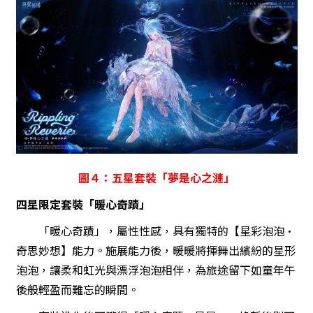
圖４：五星套裝「夢是心之漣」
四星限定套裝「暖心奇蹟」
「暖心奇蹟」，屬性性感，具有獨特的【星彩泡泡·
奇思妙想】能力。施展能力後，暖暖將揮舞出繽紛的星形
泡泡，讓柔和虹光與漂浮泡泡相伴，為旅途留下如童年午
後般輕盈而難忘的瞬間。