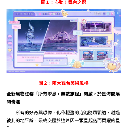
圖１：心動！舞台之選
圖２：兩大舞台美術風格
全新風物任務「所有瞬息，無數旅程」開啟，於星海間展
開奇遇
所有的好奇與想像，化作輕盈的泡泡隨風飄遠，越過
彼此的地平線，最終交匯於這片因一顆星起落而閃耀的星