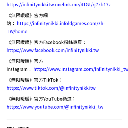
https://infinitynikkitw.onelink.me/41Gt/rj7zb17z
《無限暖暖》官方網
站：
https://infinitynikki.infoldgames.com/zh-
TW/home
《無限暖暖》官方Facebook粉絲專頁：
https://www.facebook.com/infinitynikki.tw
《無限暖暖》官方
Instagram：
https://www.instagram.com/infinitynikki_t
《無限暖暖》官方TikTok：
https://www.tiktok.com/@infinitynikkitw
《無限暖暖》官方YouTube頻道：
https://www.youtube.com/@infinitynikki_tw