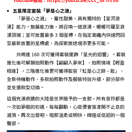
五星限定套裝「夢是心之漣」
「夢是心之漣」，屬性甜美，具有獨特的【星河浪
湧】能力。施展能力後，將召喚一道浪湧，暖暖可躍至浪
湧頂端；並可放置最多 3 個星標，在指定距離內快速閃回
至最新放置的星標處，為探索旅途增添更多可能。
共鳴達 160 次可獲得套裝擺飾「星光的迴響」。套裝
進化後可解鎖拍照動作【翩翩入夢來】、拍照情境【輕盈
相逢】，三階進化後更可獲得妝容「虹是心之跡·妝」、
全新待機動作、多款拍照動作及服裝特效升級，部分部件
並支援款型切換。
這個充滿奇蹟的大陸是世界贈予的一支歌，所有音符都是
一次如夢般的初遇，每每翻動，心底便會蕩漾開不止息的
漣漪。再次出發吧，唱那溫柔或明快，輝煌或低迴的一個
聲部。