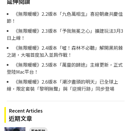
延伸閱讀
《無限暖暖》2.2版本「九色萬相生」喜迎朝歲共慶佳
節！
《無限暖暖》2.3版本「予我無冕之心」擴建玩法3月3
日上線！
《無限暖暖》2.4版本「噓！森林不必聽」解開黑荊棘
之謎，大喵首度加入並肩作戰！
《無限暖暖》2.5版本「萬靈的歸途」主線更新，正式
登陸Mac平台！
《無限暖暖》2.6版本「潮汐盡頭的明天」已全球上
線，限定套裝「黎明無聲」與「逆規行跡」同步登場
Recent Articles
近期文章
藍色監獄