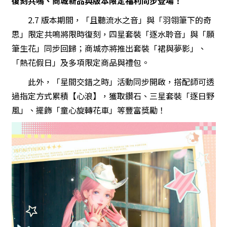
復刻共鳴、商城新品與版本限定福利同步登場！
2.7 版本期間，「且聽流水之音」與「羽翎筆下的奇
思」限定共鳴將限時復刻，四星套裝「逐水聆音」與「願
筆生花」同步回歸；商城亦將推出套裝「裙與夢影」、
「熱花假日」及多項限定商品與禮包。
此外，「星間交錯之時」活動同步開啟，搭配師可透
過指定方式累積【心浪】，獲取鑽石、三星套裝「逐日野
風」、擺飾「童心旋轉花車」等豐富獎勵！