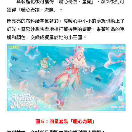
套裝進化後可獲得「暖心奇蹟·星冕」，煥新後則可
獲得「暖心奇蹟·流爍」。
閃亮亮的布料給空氣著彩，暖暖心中小小的夢想也染上了
虹光。奇思妙想快樂地撲打著透明的翅膀，乘著稚嫩的筆
觸和顏色，交織成獨屬於她的小王國。
圖５：四星套裝「暖心奇蹟」