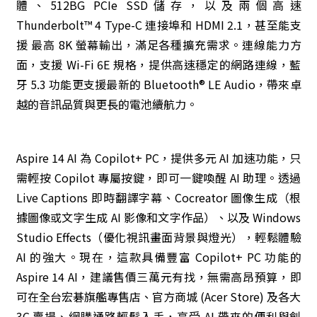
體、512BG PCIe SSD儲存，以及兩個高速
Thunderbolt™ 4 Type-C 連接埠和 HDMI 2.1，甚至能支
援 最高 8K 螢幕輸出，滿足各種擴充需求。連線能力方
面，支援 Wi-Fi 6E 規格，提供高速穩定的網路連線，藍
牙 5.3 功能更支援最新的 Bluetooth® LE Audio，帶來卓
越的音訊品質與更長的電池續航力。
Aspire 14 AI 為 Copilot+ PC，提供多元 AI 加速功能，只
需輕按 Copilot 專屬按鍵，即可一鍵喚醒 AI 助理。透過
Live Captions 即時翻譯字幕、Cocreator 圖像生成（根
據圖像或文字生成 AI 影像和文字作品）、以及 Windows
Studio Effects（優化視訊畫面背景與燈光），輕鬆體驗
AI 的強大。現在，這款具備豐富 Copilot+ PC 功能的
Aspire 14 AI，建議售價三萬元有找，無需高昂預算，即
可在全台宏碁旗艦專售店、官方商城 (Acer Store) 及各大
3C 賣場、網購通路輕鬆入手，享受 AI 帶來的便利與創