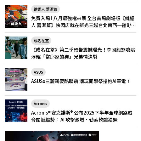
鏈鋸人 蕾潔篇
免費入場 ! 八月最強檔來襲 全台首場劇場版《鏈鋸
人 蕾潔篇》快閃店就在新光三越台北南西一館8/6
限定登場
成名在望
《成名在望》第二季預告震撼曝光！李國毅怒嗆姚
淳耀「當邱家的狗」兄弟情決裂
ASUS
ASUSx三麗鷗耍酷聯萌 潮玩開學祭搶抱AI筆電！
Acronis
Acronis™安克諾斯® 公布2025下半年全球網路威
脅關鍵趨勢： AI 攻擊激增、勒索軟體猖獗