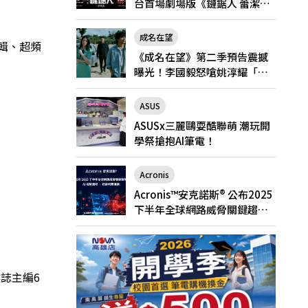
台首場劇場版《鏈鋸人 蕾潔
篇》快閃店就在新光三越台北
南西一館8/6限定登場
成名在望
編輯、超頻
《成名在望》第二季預告震撼
曝光！李國毅怒嗆姚淳耀「當
邱家的狗」兄弟情決裂
ASUS
ASUSx三麗鷗耍酷聯萌 潮玩開
學祭搶抱AI筆電！
Acronis
Acronis™安克諾斯® 公布2025
下半年全球網路威脅關鍵趨
勢： AI 攻擊激增、勒索軟體猖
獗
雜誌主編6