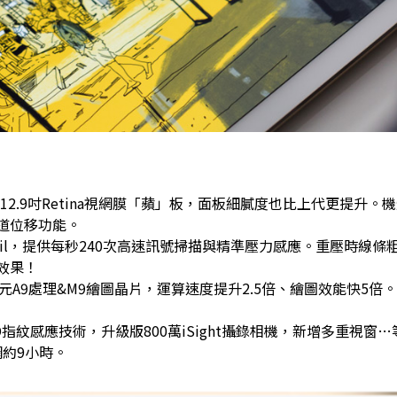
2.9吋Retina視網膜「蘋」板，面板細膩度也比上代更提升。
道位移功能。
Pencil，提供每秒240次高速訊號掃描與精準壓力感應。重壓時線
效果！
元A9處理&M9繪圖晶片，運算速度提升2.5倍、繪圖效能快5倍
ID指紋感應技術，升級版800萬iSight攝錄相機，新增多重視窗
網約9小時。