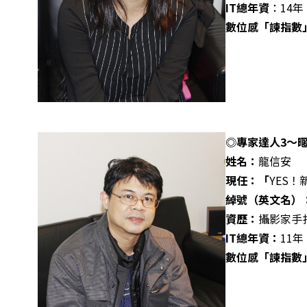
IT
總年資
：14年
數位感「諫指數
◎專家達人3
～
姓名：
龍信安
現任：「
YES
綽號（英文名）
資歷：
攝影家手
IT
總年資：
11年
數位感「諫指數