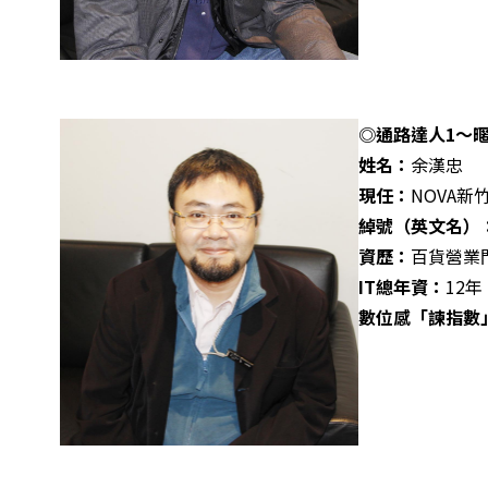
◎通路達人1～
姓名：
余漢忠
現任：
NOVA新
綽號（英文名）
資歷：
百貨營業
IT
總年資：
12年
數位感「諫指數