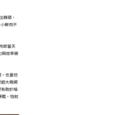
出鋒頭，
峰小鮮肉不
肖郎當天
力與效率被
偶，也要仿
吋超大視網
更有助於嗡
評鑑，怕就