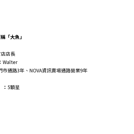
暱稱「大魚」
竹店店長
：
Walter
門市通路3年、NOVA資訊賣場通路營業9年
」：
5顆星