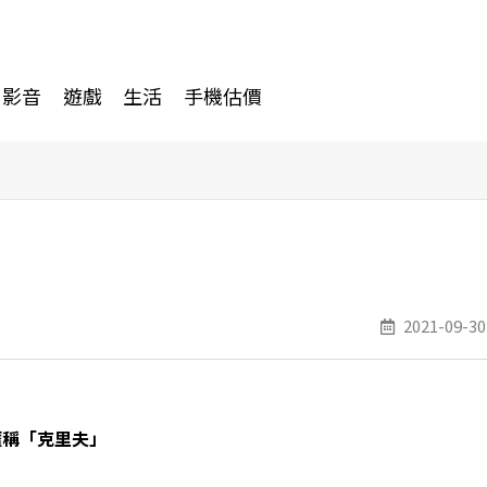
影音
遊戲
生活
手機估價
2021-09-30
暱稱「克里夫」