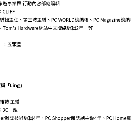
旅遊事業群 行動內容部總編輯
：
CLIFF
C編輯主任、第三波主編、PC WORLD總編輯、PC Magazine總
om's Hardware網站中文版總編輯2年…等
」
：五顆星
稱「Ling」
e雜誌 主編
：
3C一姐
pper雜誌技術編輯4年、PC Shopper雜誌副主編4年、PC Home