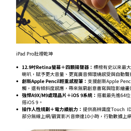
iPad Pro肚裡乾坤
12.9
吋Retina
螢幕＋四顆揚聲器：
標榜有史以來最大1
喇叭，賦予更大音量、更寬廣音頻環繞感受與自動聲
創新Apple Pencil輕重感壓筆：
支援創新Apple 
觸，還有傾斜度感應，帶來無窮創意書寫與陰影繪畫
強悍A9X/M9處理晶片＋iOS 9系統：
搭載最先進64位
搭iOS 9。
操作人性規劃＋電力續航力：
提供高辨識度Touch 
部分無線上網/觀賞影片音樂達10小時，行動數據上