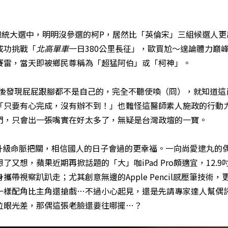
統大選中，明明沒參選的柯P，居然比「英倫宋」三組候選人更
成功挑戰「
北高單車
一日380公里長征」，歐買尬～遑論體力巔
賽雷，當天即被鄉民尊稱為「超猛阿伯」或「柯神」。
後發現屁屁跟腳都不是自己的，完全不聽使喚（冏），就知道這
「只要有心完成，沒有辦不到！」也難怪這醫師素人施政的行動
們，只會出一張嘴實在好太多了，無疑是台灣政壇的一寶。
級命脈把關，相信國人的日子會過的更幸福。一向尚愛逮丸的
想，蘋果近期再掀話題的「大」咖iPad Pro頗適宜，12.9
視察趴趴走；尤其創意無邊的Apple Pencil感壓筆技術，
一樣配角比主角還搶戲…不過小心起見，還是先請專家達人幫偶
位眼光差，那偶這張老臉還要往哪擺…？