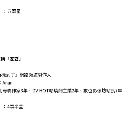
」
：五顆星
暱稱「安安」
！新機到了」網路頻道製作人
：
Anan
扎專欄作家3年、DV HOT哈燒網主編2年、數位影像坊站長7年
」：
4顆半星