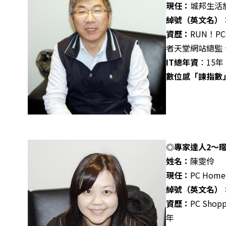
現任：
城邦生活
綽號（英文名）
資歷：
RUN！P
者天堂網站總監、T
IT
總年資
：15年
數位感「諫指數
◎專家達人2～暱
姓名：
陳雯伶
現任：
PC Hom
綽號（英文名）
資歷：
PC Sho
年