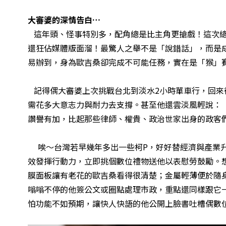
大審婆的深情告白…
這年頭、怪事特別多，配角總是比主角更搶戲！這次總
還狂佔媒體版面溜！最驚人之舉不是「說錯話」，而是
易辦到，身為歐吉桑卻完成不可能任務，實在是「猴」
記得偶大審婆上次挑戰台北到淡水2小時單車行，回來
需花多大意志力與耐力去支撐。甚至他還雲淡風輕說：
讚譽有加，比起那些律師、權貴、政治世家出身的政客
唉～台灣若早幾年多出一些柯P，好好替經濟與產業升
效發揮行動力，立即挑個數位禮物送他以表慰勞鼓勵。想了又
膜面板讓有老花的歐吉桑看得很清楚；金屬輕薄便於隨身攜帶
嗡嗡不停的他簽公文或圈點處理市政，重點還同樣跟它
怕功能不如預期，讓快人快語的他公開上臉書吐槽偶數