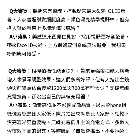
Q
大審婆：
聽起來有道理。搭載歷來最大6.5吋OLED螢
幕，大家普遍讚賞細膩度高，顏色漂亮精準視野棒，但有
達人對於螢幕上多塊瀏海很感冒？
A
小蘋果：
美感這東西見仁見智。採用視野更好全螢幕，
帶來Face ID技術，上方保留感測系統無法避免，我想果
粉們應可接受。
Q
大審婆：
相機拍攝性能更提升，帶來更強夜拍能力與新
增人像景深調整效果，達人們多所好評。但有人指出主鏡
頭與前鏡頭依舊停留1200萬與700萬有些太少？支援無線
充電技術，卻沒出自己的無線充電器？
A
小蘋果：
像素高低並不影響成像品質，過去iPhone相
機像素總是比人家低，照片拍出來就是比人家好，相較下
漂亮清晰更重要啦。無線充電仍非主流充電方式，多數人
習慣效率高的線充，等時機到了自然會推出，不要猴急！