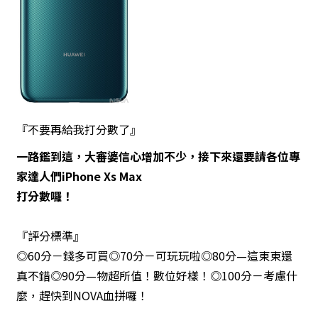
『不要再給我打分數了』
一路鑑到這，大審婆信心增加不少，接下來還要請各位專
家達人們iPhone Xs Max
打分數囉！
『評分標準』
◎60分－錢多可買◎70分－可玩玩啦◎80分—這東東還
真不錯◎90分—物超所值！數位好樣！◎100分－考慮什
麼，趕快到NOVA血拼囉！