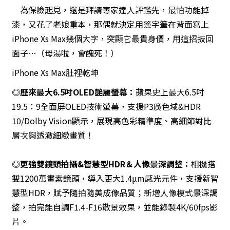
為保險起見，還是拜請專家達人評鑑先，最怕功能掉
漆，又花了老娘重本，那偶就決定用簽字筆在背面寫上
iPhone Xs Max幾個大字，突顯它最貴身價，用這招扳回
面子…（母湯啦，會醜死！）
iPhone Xs Max肚裡乾坤
◎歷來最大6.5吋OLED艷麗螢幕：
蘋果史上最大6.5吋
19.5：9全面屏OLED技術螢幕，支援P3廣色域&HDR
10/Dolby Vision顯示，展現高色彩精準度、高細節對比
層次與透澈細緻畫質！
◎更強雙鏡頭拍攝&智慧型HDR＆人像景深調整：
相機搭
雙1200萬畫素鏡頭，導入更大1.4μm感光元件，支援新智
慧型HDR，賦予隨拍隨美成像品質；新增人像模式景深調
整，拍完能自調F1.4-F16散景效果，並能錄製4K/60fps影
片。