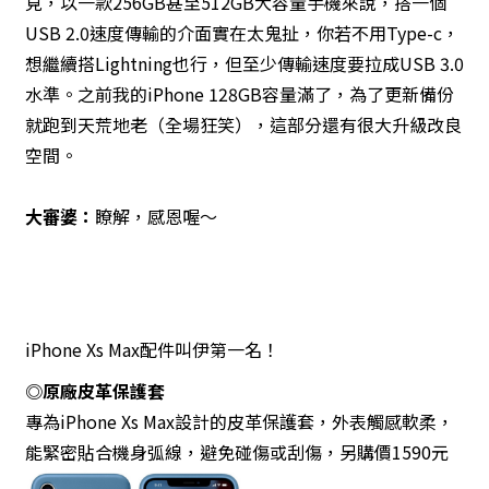
見，以一款256GB甚至512GB大容量手機來說，搭一個
USB 2.0速度傳輸的介面實在太鬼扯，你若不用Type-c，
想繼續搭Lightning也行，但至少傳輸速度要拉成USB 3.0
水準。之前我的iPhone 128GB容量滿了，為了更新備份
就跑到天荒地老（全場狂笑），這部分還有很大升級改良
空間。
大審婆：
瞭解，感恩喔～
iPhone Xs Max配件叫伊第一名！
◎原廠皮革保護套
專為iPhone Xs Max設計的皮革保護套，外表觸感軟柔，
能緊密貼合機身弧線，避免碰傷或刮傷，另購價1590元