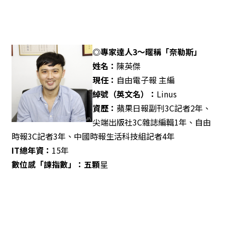
◎專家達人3
～暱稱「奈勒斯」
姓名：
陳英傑
現任：
自由電子報 主編
綽號（英文名）：
Linus
資歷：
蘋果日報副刊3C記者2年、
尖端出版社3C雜誌編輯1年、自由
時報3C記者3年、中國時報生活科技組記者4年
IT
總年資：
15年
數位感「諫指數」：五顆
星