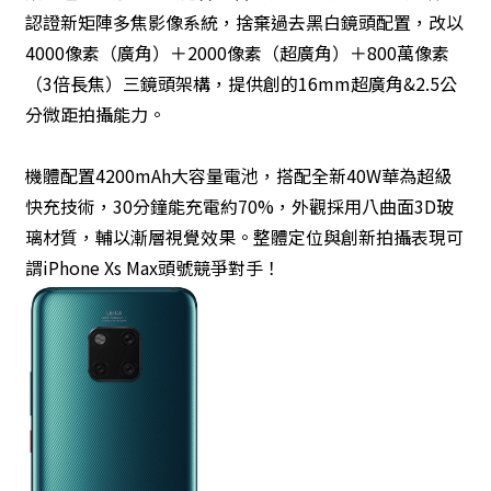
認證新矩陣多焦影像系統，捨棄過去黑白鏡頭配置，改以
4000像素（廣角）＋2000像素（超廣角）＋800萬像素
（3倍長焦）三鏡頭架構，提供創的16mm超廣角&2.5公
分微距拍攝能力。
機體配置4200mAh大容量電池，搭配全新40W華為超級
快充技術，30分鐘能充電約70%，外觀採用八曲面3D玻
璃材質，輔以漸層視覺效果。整體定位與創新拍攝表現可
謂iPhone Xs Max頭號競爭對手！