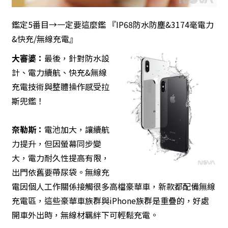
鑑定5番目→一定要這麼鑑 『IP68防水防塵&3174毫電力
&快充/無線充電』
大審婆：
最後，針對防水設
計、電力續航、快充&無線
充電技術與整體操作感受拉
斯兜鑑！
奈勒斯：
電池加大，讓續航
力提升，但因螢幕同步變
大，電力耐久性提高有限，
出門依舊要帶尿袋。無線充
電因個人工作關係接觸很多高檔豪華車，新款都配備無線
充電區，這些豪華車族群與iPhone族群是重疊的，好處
開車外出時，無線材羈絆下可輕鬆充電。