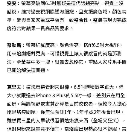
安安：
螢幕突破到6.5吋無疑是這代話題亮點，視覺上沒
話說，維持過去視網膜透澈細緻，且支援廣色域，顏色精
準，能與自家家筆或平板有一致整合性，整體表現與完成
度符合對蘋果一貫高品質要求。
奈勒斯：
螢幕細膩度高，顏色漂亮，搭配6.5吋大視野，
用來追劇絕對更爽。可惜視覺上讓人很感冒的就是那瀏
海，全螢幕中多一塊，很難去忽略它，重點人家陸系手機
已開始解決這問題。
克里夫：
這塊螢幕看起來很棒，6.5吋體積數字雖大，但
大小就跟過去iPhone 8 Plus的5.5吋一樣，差別只在用全
面屏，無論視野或畫質都算是目前佼佼者。但較令人擔心
還是烙痕問題，你無法預測1年、1年半或2年後會出現，
雖然買三星的人早就很習慣這烙痕東西（全場又狂笑），
但對果粉來說畢竟不便宜，當烙痕出現勢必很不舒服，當