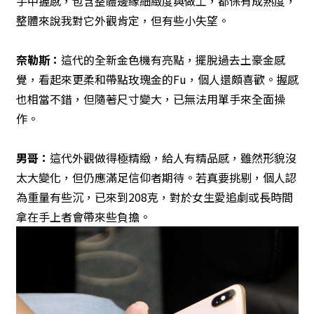
手中握感，包含整體邊緣細緻度與做工，都保有成熟度，
整體來說我對它外觀肯定，但有些小失望。
奈勒斯：
這代的全新金色機有亮點，擺脫過去土豪金感
覺，看起來更柔和帶點玫瑰金的Fu，個人還頗喜歡。握感
也相當不錯，但隨著尺寸變大，已無法用單手來全面操
作。
男哥：
這代外觀做得極精緻，給人有精品感，雖然形貌沒
太大變化，但仍應滿足信仰者期待。若真要挑剔，個人認
為重量有些沉，已來到208克，對於女生愛追劇或長時間
拿在手上者會帶來些負擔。