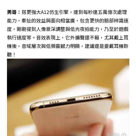
男哥：
搭更強大A12仿生引擎，達到每秒達五萬億次處理
能力，牽扯的效益與面向相當廣，包含更快的臉部辨識速
度，剛剛提到人像景深調整與低光夜拍能力，乃至於遊戲
執行速度等。音效表現上，它外擴聲還不賴，尤其戴上耳
機後，音域層次與低頻震撼力明顯，建議還是要戴耳機聆
聽！