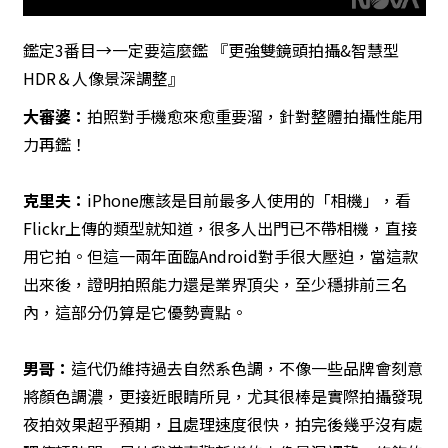
鑑定3番目→一定要這麼鑑 『更強雙鏡頭拍攝&智慧型
HDR＆人像景深調整』
大審婆：
拍照對手機愈來愈重要溜，針對整體拍攝性能用
力再鑑！
克里夫：
iPhone應該是目前最多人使用的「相機」，看
Flickr上傳的類型就知道，很多人出門已不帶相機，直接
用它拍。但這一兩年面臨Android對手很大壓迫，當這款
出來後，證明拍照能力還是業界頂尖，至少穩排前三名
內，這部分仍算是它優勢賣點。
男哥：
這代仍維持過去自然系色調，不像一些品牌會刻意
將顏色調濃，更接近眼睛所見，尤其很棒是實際拍攝發現
夜拍效果超乎預期，且處理速度很快，拍完後幾乎沒有處