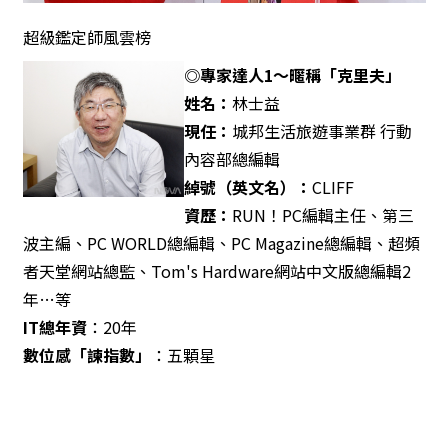
超級鑑定師風雲榜
◎專家達人1～暱稱「克里夫」
姓名：
林士益
現任：
城邦生活旅遊事業群 行動
內容部總編輯
綽號（英文名）：
CLIFF
資歷：
RUN！PC編輯主任、第三
波主編、PC WORLD總編輯、PC Magazine總編輯、超頻
者天堂網站總監、Tom's Hardware網站中文版總編輯2
年…等
IT
總年資
：20年
數位感「諫指數」
：五顆星