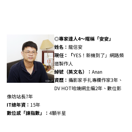
◎專家達人4
～暱稱「安安」
姓名：
龍信安
現任：「
YES！新機到了」網路頻
道製作人
綽號（英文名）：
Anan
資歷：
攝影家手扎專欄作家3年、
DV HOT哈燒網主編2年、數位影
像坊站長7年
IT
總年資：
15年
數位感「諫指數」：
4顆半星