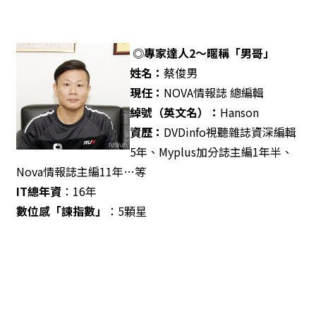
◎專家達人2～暱稱「男哥」
姓名：
蔡俊男
現任：
NOVA情報誌 總編輯
綽號（英文名）：
Hanson
資歷：
DVDinfo視聽雜誌資深編輯
5年、Myplus加分誌主編1年半、
Nova情報誌主編11年…等
IT
總年資
：16年
數位感「諫指數」
：5顆星