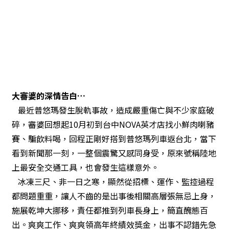
大審婆的深情告白…
最近普悠瑪發生脫軌事故，造成嚴重傷亡與不少家庭破
碎，審婆回想起10月初到台中NOVA英才店找小鮮肉喇豬
賽、騙飲料喝，回程正剛好搭到普悠瑪列車返台北，當下
看到新聞那一刻，一整個震驚又感同身受，原來號稱陸地
上最安全交通工具，也會發生這樣意外。
冰凍三尺、非一日之寒，顯然從招標、運作、監控過程
都問題重重，讓人不齒的是出事後相關高層張無忌上身，
施展乾坤大挪移，責任都推到列車長身上，簡直醜態百
出。爽爽工作、爽爽領高年終績效獎金，出事不認錯先急