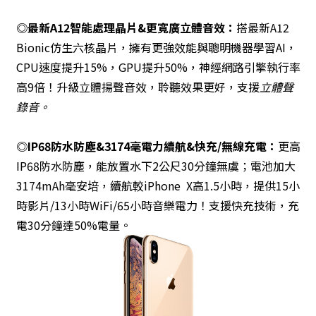
◎最新A12智能處理晶片&更寬廣立體音效：
搭最新A12
Bionic仿生六核晶片，擁有更強效能與聰明機器學習AI，
CPU速度提升15%，GPU提升50%，神經網路引擎執行率
高9倍！升級立體揚聲音效，聆聽效果更好，支援
立體聲
錄音。
◎IP68防水防塵&3174毫電力續航&快充/無線充電：
更高
IP68防水防塵，能放置水下2公尺30分鐘無虞；電池加大
3174mAh毫安培，續航較iPhone X高1.5小時，提供15小
時影片/13小時WiFi/65小時音樂電力！支援快充技術，充
電30分鐘達50%電量。