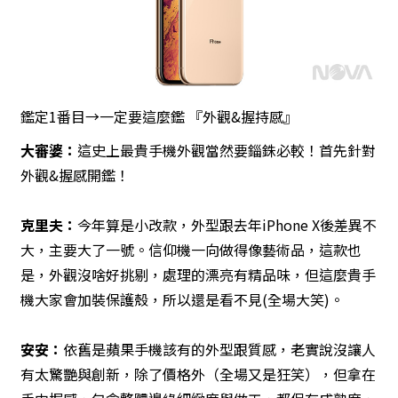
鑑定1番目→一定要這麼鑑 『外觀&握持感』
大審婆：
這史上最貴手機外觀當然要錙銖必較！首先針對
外觀&握感開鑑！
克里夫：
今年算是小改款，外型跟去年iPhone X後差異不
大，主要大了一號。信仰機一向做得像藝術品，這款也
是，外觀沒啥好挑剔，處理的漂亮有精品味，但這麼貴手
機大家會加裝保護殼，所以還是看不見(全場大笑)。
安安：
依舊是蘋果手機該有的外型跟質感，老實說沒讓人
有太驚艷與創新，除了價格外（全場又是狂笑），但拿在