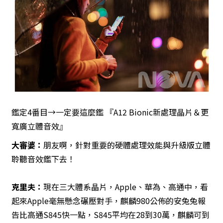
鑑定4番目→一定要這麼鑑 『A12 Bionic新處理晶片＆更
寬廣立體音效』
大審婆
：
朋友啊，針對重要的硬體處理效能與升級版立體
聆聽音效鑑下去！
克里夫：
現在三大體系晶片，Apple、華為、高通中，看
起來Apple毫無懸念碾壓對手，麒麟980公佈的安兔兔報
告比高通S845快一點，S845平均在28到30萬，麒麟可到