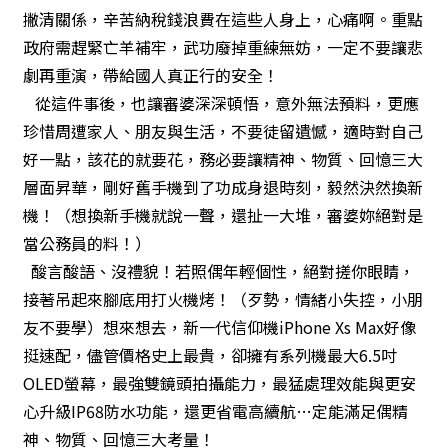
撇清關係，辛苦納稅錢浪費在這些人身上，心痛啊。重點
政府需趕緊亡羊補牢，武功廢掉重練無妨，一定不要讓悲
劇再重演，帶給國人真正行的安全！
從這件事後，也讓審婆深深頓悟，意外無法預料，更應
珍惜周遭家人、朋友與生活，不要徒留遺憾，適時對自己
好一點，該花的就要花，務必要讓精神、物質、回憶三大
層面昇華，剛好舊手機到了功成身退時刻，毅然決然換新
機！（想換新手機就說一聲，還扯一大堆，審婆妳絕對是
當公務員的料！）
酸言酸語、沒禮貌！若照偶年輕個性，絕對搓你眼睛，
接著吊起來腳底用打火機烤！（歹勢，情緒小失控，小朋
友不要學）想來想去，新一代信仰機iPhone Xs Max好像
挺速配，儘管價格史上最貴，卻擁有系列機最大6.5吋
OLED螢幕，最強雙鏡頭拍攝能力，最猛處理效能與更安
心升級IP68防水功能，還更省電高續航…定能滿足偶精
神、物質、回憶三大考量！