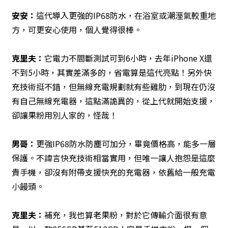
安安：
這代導入更強的IP68防水，在浴室或潮溼氣較重地
方，可更安心使用，個人覺得很棒。
克里夫：
它電力不間斷測試可到6小時，去年iPhone X還
不到5小時，其實差滿多的，省電算是這代亮點！另外快
充技術挺不錯，但無線充電規劃就有些雞肋，到現在仍沒
有自己無線充電器，這點滿詭異的，從上代就開始支援，
卻讓果粉用別人家的，怪哉！
男哥：
更強IP68防水防塵可加分，畢竟價格高，能多一層
保護。不諱言快充技術相當實用，但唯一讓人抱怨是這麼
貴手機，卻沒有附帶支援快充的充電器，依舊給一般充電
小饅頭。
克里夫：
補充，我也算老果粉，對於它傳輸介面很有意