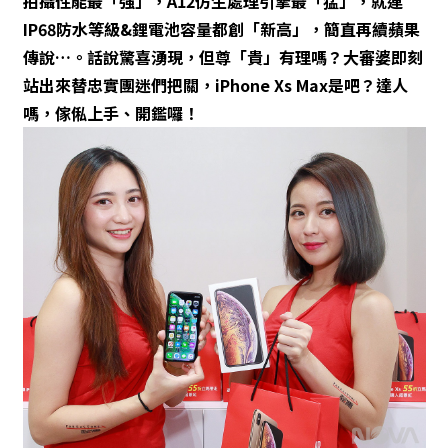
拍攝性能最「強」，A12仿生處理引擎最「猛」，就連
IP68防水等級&鋰電池容量都創「新高」，簡直再續蘋果
傳說…。話說驚喜湧現，但尊「貴」有理嗎？大審婆即刻
站出來替忠實團迷們把關，iPhone Xs Max是吧？達人
嗎，傢俬上手、開鑑囉！