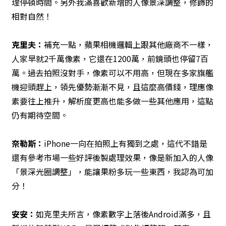
理停頓時間。另外我滿喜歡新增的人像景深調整，修飾的
相對自然！
克里夫：
補充一點，蘋果相機邏輯上跟其他廠商不一樣，
人家早就2千萬像素，它還在1200萬，前鏡頭也停留7百
萬。過去拍照沒對手，像素可以不用高，但現在多家旗艦
機迎頭趕上，領先優勢漸漸不見，且這麼高價錢，理應像
素要往上推升，解析度更高也能多做一些其他應用，這點
仍有期待空間。
奈勒斯：
iPhone一向在拍照上有獨到之處，這代不錯是
還有參考市場一些好評後製處理效果，像是新加入的人像
「景深光圈調整」，能讓果粉多玩一些東西，我認為可加
分！
安安：
如克里夫所言，像素數字上落後Android滿多，且