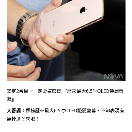
鑑定2番目→一定要這麼鑑 『歷來最大6.5吋OLED艷麗螢
幕』
大審婆
：標榜歷來最大6.5吋OLED艷麗螢幕，不知表現有
無掉漆？來吧！