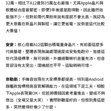
32萬，相比下A12達到35萬左右最強。尤其Apple晶片與
軟體結合度最緊密，即便3年後還是跑得動。因此雖然效
能強不少，但對前兩代果粉來說有度感不會太高。我認為
更大意義在新晶片與製程，讓它更省電，反倒是這代比較
大價值！
安安：
核心搭載A12這顆台積電量身晶片，有前面這麼多
代做基礎，整體表現無論處理速度或安兔兔跑分，皆達這
世代頂級標準，無可挑剔。外擴揚聲喇叭音量充沛，但音
質卻沒有太突出，環繞感也平平，這點稍稍可惜。
奈勒斯：
手機音效現在大家標準都提高，特別是Android
旗艦款皆標榜高音質解碼能力，在這領域下足工夫，相較
下Apple表現算OK，但若將價錢因素考量進去，變成不夠
傑出（全場又是大笑）。實際聆聽是好的，但想到貴這麼
多，突然覺得好像少了什麼。