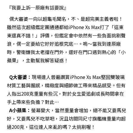
『我要上訴─原廠有話要說』
偶大審婆一向以超龜毛聞名，不、是超完美主義者啦！
雖然這次超級鑑定團通通都給iPhone Xs Max打了「這東
東還真不錯！」評價，但鑑定會中依然有一些負面挑剔聲
浪，偶一定要給它好好追根究底…。嗚～當我到達原廠
時，警衛嫌我太老擋在門外，還好在門口遇到熱心的「小
蘋果」，主動幫我解答疑惑！
Q
大審婆：
現場達人普遍讚賞iPhone Xs Max堅固雙玻璃
材質工藝與握感，精緻度與細節做工帶來精品感受。但有
人指出208克重量有些沉，對於女生愛追劇或長時間拿在
手上帶來些負擔？對此…
A
小蘋果：
螢幕變大，當然重量會增加，總不能又要馬兒
好，又要馬兒不吃草吧，況且坊間同尺寸旗艦機重量均超
過200克，這位達人來亂的嗎？太挑剔喔！