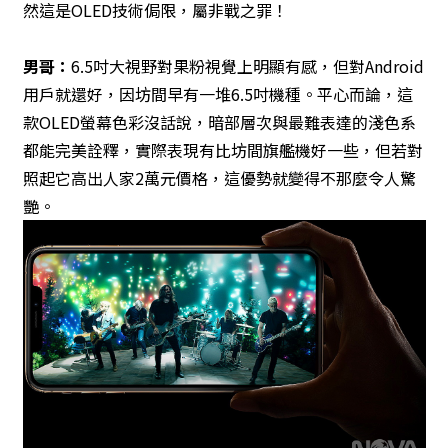
然這是OLED技術侷限，屬非戰之罪！
男哥：
6.5吋大視野對果粉視覺上明顯有感，但對Android
用戶就還好，因坊間早有一堆6.5吋機種。平心而論，這
款OLED螢幕色彩沒話說，暗部層次與最難表達的淺色系
都能完美詮釋，實際表現有比坊間旗艦機好一些，但若對
照起它高出人家2萬元價格，這優勢就變得不那麼令人驚
艷。